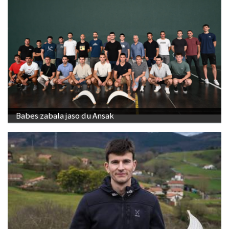
Babes zabala jaso du Ansak
"Banakako Txapelketan jokatzeko nire eskubidea