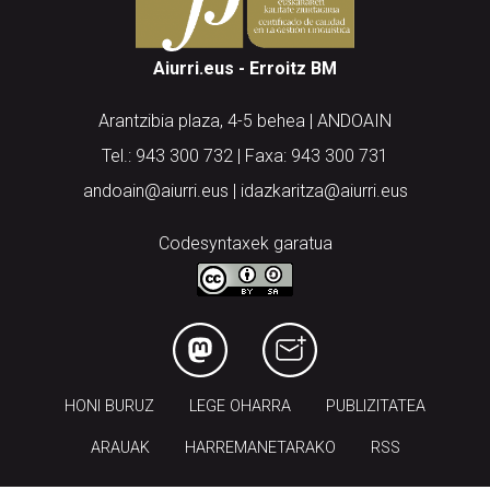
Aiurri.eus - Erroitz BM
Arantzibia plaza, 4-5 behea | ANDOAIN
Tel.: 943 300 732 | Faxa: 943 300 731
andoain@aiurri.eus | idazkaritza@aiurri.eus
Codesyntaxek garatua
HONI BURUZ
LEGE OHARRA
PUBLIZITATEA
ARAUAK
HARREMANETARAKO
RSS