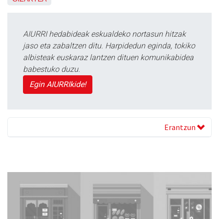
AIURRI hedabideak eskualdeko nortasun hitzak
jaso eta zabaltzen ditu. Harpidedun eginda, tokiko
albisteak euskaraz lantzen dituen komunikabidea
babestuko duzu.
Egin AIURRIkide!
Erantzun