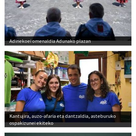
Adinekoei omenaldia Adunako plazan
Kantujira, auzo-afaria eta dantzaldia, asteburuko
ospakizunei ekiteko