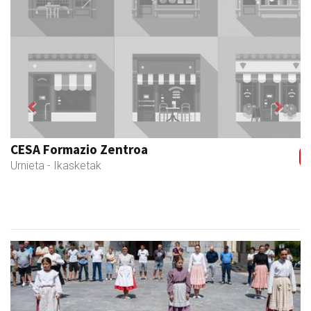
Previous
Next
Tximeleta oihal-denda
Andoain
- Oihal-denda