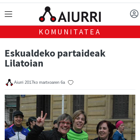
KOMUNITATEA
Eskualdeko partaideak
Lilatoian
Aiurri
2017ko martxoaren 6a