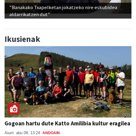
aldarrikatzen dut"
Ikusienak
Gogoan hartu dute Katto Amilibia kultur eragilea
Aiurri
abu 08, 13:24
ANDOAIN