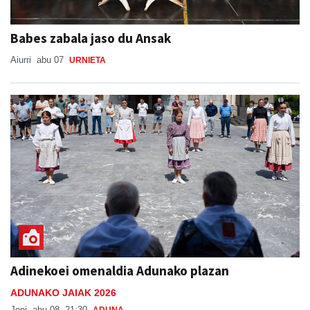
Babes zabala jaso du Ansak
Aiurri
abu 07
URNIETA
Adinekoei omenaldia Adunako plazan
ADUNAKO JAIAK 2026
Joni
abu 08, 21:30
ADUNA