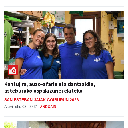
Kantujira, auzo-afaria eta dantzaldia,
asteburuko ospakizunei ekiteko
SAN ESTEBAN JAIAK GOIBURUN 2026
Aiurri
abu 08, 09:31
ANDOAIN