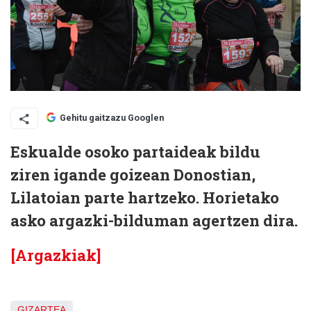
Gehitu gaitzazu Googlen
Eskualde osoko partaideak bildu
ziren igande goizean Donostian,
Lilatoian parte hartzeko. Horietako
asko argazki-bilduman agertzen dira.
[Argazkiak]
GIZARTEA