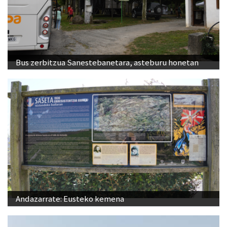
Bus zerbitzua Sanestebanetara, asteburu honetan
Andazarrate: Eusteko kemena