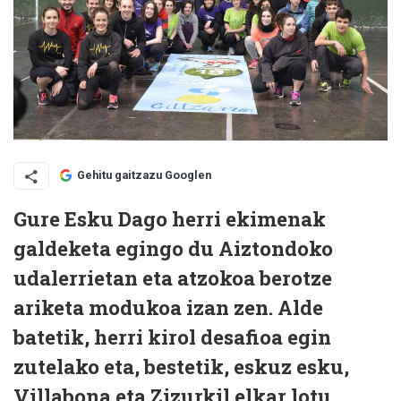
Gehitu gaitzazu Googlen
Gure Esku Dago herri ekimenak
galdeketa egingo du Aiztondoko
udalerrietan eta atzokoa berotze
ariketa modukoa izan zen. Alde
batetik, herri kirol desafioa egin
zutelako eta, bestetik, eskuz esku,
Villabona eta Zizurkil elkar lotu