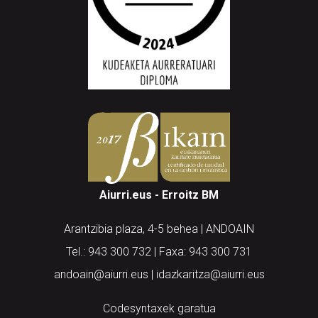
Aiurri.eus - Erroitz BM
Arantzibia plaza, 4-5 behea | ANDOAIN
Tel.: 943 300 732 | Faxa: 943 300 731
andoain@aiurri.eus | idazkaritza@aiurri.eus
Codesyntaxek garatua