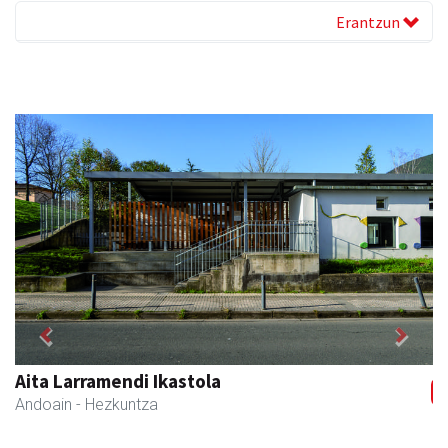
Erantzun
Previous
Next
Aita Larramendi Ikastola
Andoain
- Hezkuntza