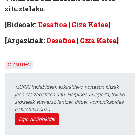
zituztelako.
[Bideoak:
Desafioa
|
Giza Katea
]
[Argazkiak:
Desafioa
|
Giza Katea
]
GIZARTEA
AIURRI hedabideak eskualdeko nortasun hitzak
jaso eta zabaltzen ditu. Harpidedun eginda, tokiko
albisteak euskaraz lantzen dituen komunikabidea
babestuko duzu.
Egin AIURRIkide!