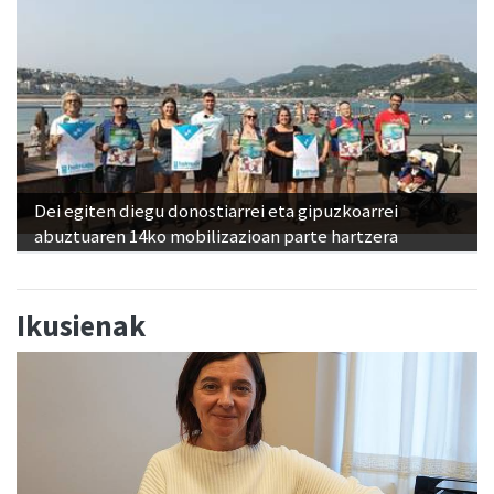
Dei egiten diegu donostiarrei eta gipuzkoarrei
abuztuaren 14ko mobilizazioan parte hartzera
Ikusienak