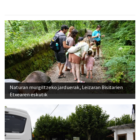
Naturan murgiltzeko jarduerak, Leizaran Bisitarien
Etxearen eskutik