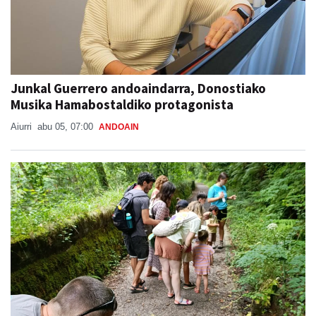
Junkal Guerrero andoaindarra, Donostiako
Musika Hamabostaldiko protagonista
Aiurri
abu 05, 07:00
ANDOAIN