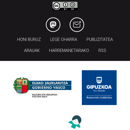
HONI BURUZ
LEGE OHARRA
PUBLIZITATEA
ARAUAK
HARREMANETARAKO
RSS