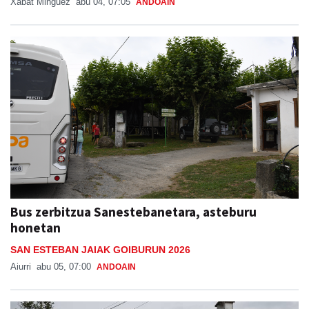
Xabat Minguez
abu 04, 07:05
ANDOAIN
Bus zerbitzua Sanestebanetara, asteburu
honetan
SAN ESTEBAN JAIAK GOIBURUN 2026
Aiurri
abu 05, 07:00
ANDOAIN