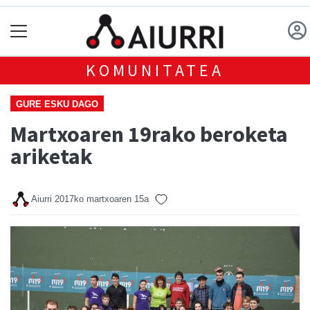
KOMUNITATEA
GURE ESKU DAGO
Martxoaren 19rako beroketa
ariketak
Aiurri
2017ko martxoaren 15a