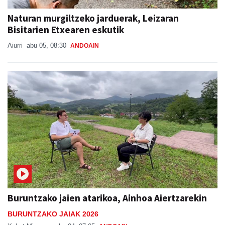
Naturan murgiltzeko jarduerak, Leizaran
Bisitarien Etxearen eskutik
Aiurri
abu 05, 08:30
ANDOAIN
Buruntzako jaien atarikoa, Ainhoa Aiertzarekin
BURUNTZAKO JAIAK 2026