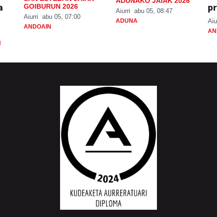
ADUNAKO JAIAK 2026
a
pr
GOIBURUN 2026
Aiurri
abu 05, 08:47
Aiurri
abu 05, 07:00
ADUNA
Aiu
ANDOAIN
AN
N