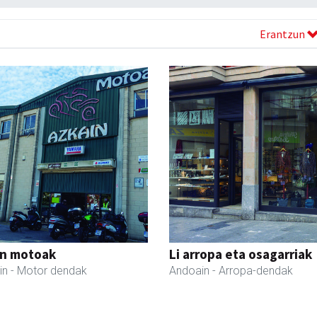
Erantzun
in motoak
Li arropa eta osagarriak
in
- Motor dendak
Andoain
- Arropa-dendak