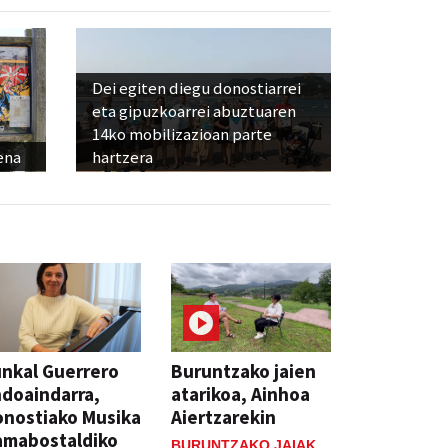
Dei egiten diegu donostiarrei
eta gipuzkoarrei abuztuaren
14ko mobilizazioan parte
ena
hartzera
nkal Guerrero
Buruntzako jaien
doaindarra,
atarikoa, Ainhoa
nostiako Musika
Aiertzarekin
amabostaldiko
BURUNTZAKO JAIAK