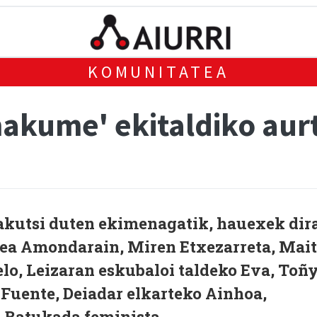
KOMUNITATEA
makume' ekitaldiko a
akutsi duten ekimenagatik, hauexek dir
ea Amondarain, Miren Etxezarreta, Mait
lo, Leizaran eskubaloi taldeko Eva, Toñ
a Fuente, Deiadar elkarteko Ainhoa,
 Batukada feminista.