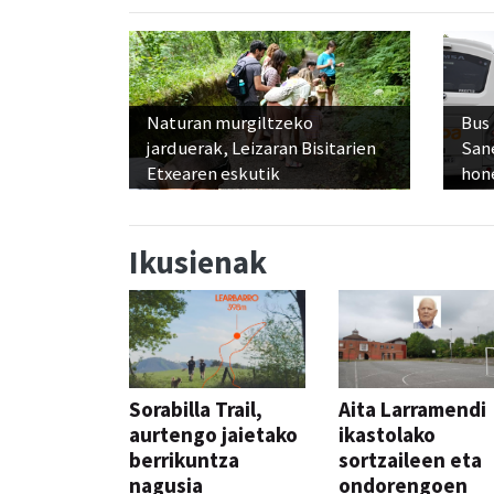
Naturan murgiltzeko
Bus
jarduerak, Leizaran Bisitarien
San
Etxearen eskutik
hon
Ikusienak
Sorabilla Trail,
Aita Larramendi
aurtengo jaietako
ikastolako
berrikuntza
sortzaileen eta
nagusia
ondorengoen