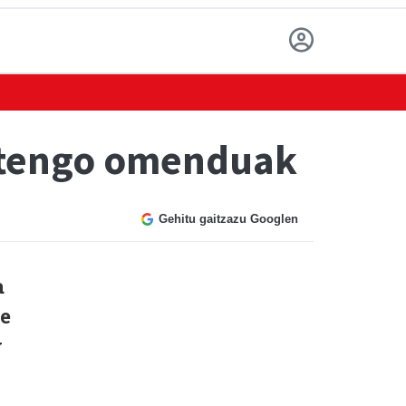
urtengo omenduak
Gehitu gaitzazu Googlen
a
e
y