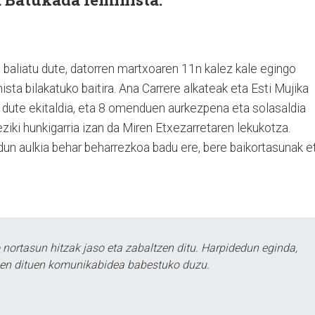
 baliatu dute, datorren martxoaren 11n kalez kale egingo
sta bilakatuko baitira. Ana Carrere alkateak eta Esti Mujika
 dute ekitaldia, eta 8 omenduen aurkezpena eta solasaldia
ziki hunkigarria izan da Miren Etxezarretaren lekukotza.
ldun aulkia behar beharrezkoa badu ere, bere baikortasunak e
ortasun hitzak jaso eta zabaltzen ditu. Harpidedun eginda,
tzen dituen komunikabidea babestuko duzu.