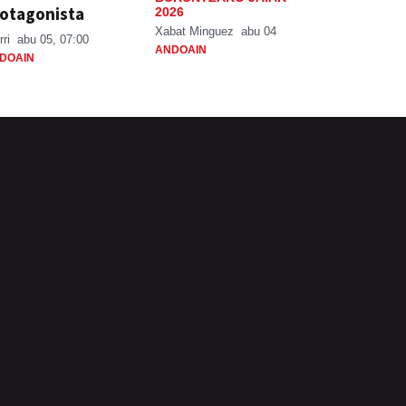
otagonista
2026
Xabat Minguez
abu 04
rri
abu 05, 07:00
ANDOAIN
DOAIN