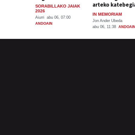
arteko katebegi
SORABILLAKO JAIAK
2026
IN MEMORIAM
Aiurri
abu 06, 07:00
Jon Ander Ubeda
ANDOAIN
abu 06, 11:38
ANDOAI