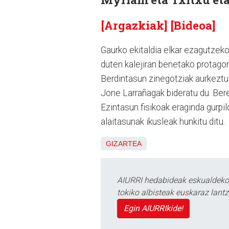
[Argazkiak]
[Bideoa]
Gaurko ekitaldia elkar ezagutzeko
duten kalejiran benetako protagoni
Berdintasun zinegotziak aurkeztu
Jone Larrañagak bideratu du. Bere
Ezintasun fisikoak eraginda gurpi
alaitasunak ikusleak hunkitu ditu.
GIZARTEA
AIURRI hedabideak eskualdeko n
tokiko albisteak euskaraz lan
Egin AIURRIkide!