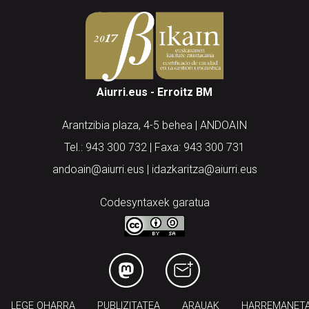
Aiurri.eus - Erroitz BM
Arantzibia plaza, 4-5 behea | ANDOAIN
Tel.: 943 300 732 | Faxa: 943 300 731
andoain@aiurri.eus | idazkaritza@aiurri.eus
Codesyntaxek garatua
LEGE OHARRA
PUBLIZITATEA
ARAUAK
HARREMANET