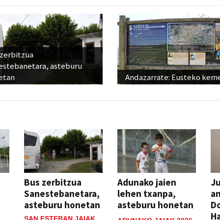
 zerbitzua
estebanetara, asteburu
etan
Andazarrate: Eusteko kem
Bus zerbitzua
Adunako jaien
Ju
Sanestebanetara,
lehen txanpa,
an
asteburu honetan
asteburu honetan
Do
H
SAN ESTEBAN JAIAK