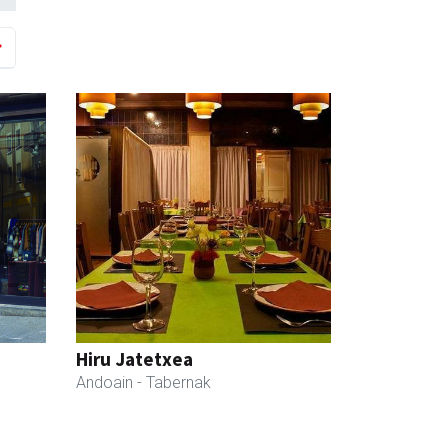
Hiru Jatetxea
Andoain
- Tabernak