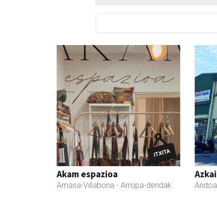
Akam espazioa
Azka
Amasa-Villabona
- Arropa-dendak
Andoa