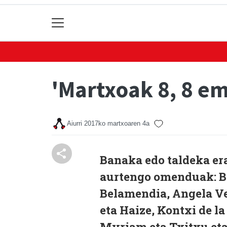
'Martxoak 8, 8 e
Aiurri
2017ko martxoaren 4a
Banaka edo taldeka er
aurtengo omenduak: B
Belamendia, Angela Ve
eta Haize, Kontxi de l
Myriam eta Txitxu eta