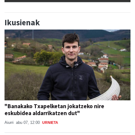
Ikusienak
"Banakako Txapelketan jokatzeko nire
eskubidea aldarrikatzen dut"
Aiurri
abu 07, 12:00
URNIETA