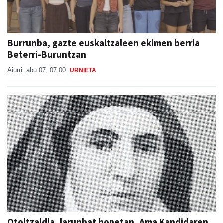
Burrunba, gazte euskaltzaleen ekimen berria
Beterri-Buruntzan
Aiurri
abu 07, 07:00
URNIETA
Otoitzaldia, larunbat honetan, Ama Kandidaren