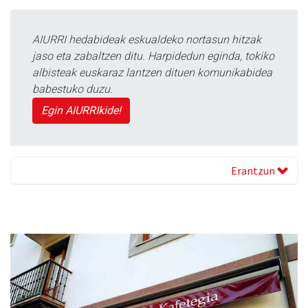
AIURRI hedabideak eskualdeko nortasun hitzak
jaso eta zabaltzen ditu. Harpidedun eginda, tokiko
albisteak euskaraz lantzen dituen komunikabidea
babestuko duzu.
Egin AIURRIkide!
Erantzun