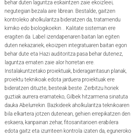
behar duten laguntza eskaintzen zaie ekoizleei,
negutegian bezala aire librean. Bestalde, gaitzen
kontroleko aholkularitza bideratzen da, tratamendu
kimiko edo biologikoekin… Kalitate sisteman ere
eragiten da. Label izendapenaren baitan lan egiten
duten nekazariek, ekoizpen integratuaren baitan egon
behar dute eta Hazi auditoritza pasa behar dutenez,
laguntza ematen zaie alor horretan ere.
Instalakuntzetako proiektuak, bideragarritasun planak,
proiektu teknikoak edota jarduera proiektuak ere
bideratzen dituzte, besteak beste. Zerbitzu horiek
guztiak aurrera eramateko, Gilbek hitzarmena sinatuta
dauka Abelurrekin. Bazkideek aholkularitza teknikoaren
bila elkartera jotzen dutenean, gehien errepikatzen den
eskaera, kanpainan zehar, fitosanitarioen erabilera
edota gaitz eta izurriteen kontrola izaten da, eguneroko