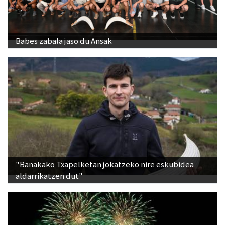
Babes zabala jaso du Ansak
"Banakako Txapelketan jokatzeko nire eskubidea
aldarrikatzen dut"