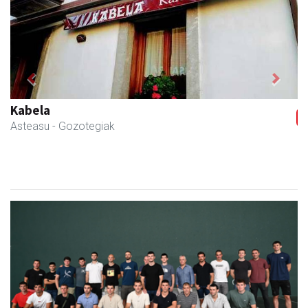
Previous
Next
Kabela
Asteasu
- Gozotegiak