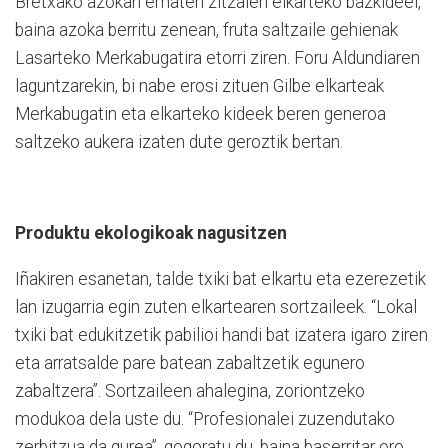
Bretxako azokan ematen zitzaien elkarteko bazkideei,
baina azoka berritu zenean, fruta saltzaile gehienak
Lasarteko Merkabugatira etorri ziren. Foru Aldundiaren
laguntzarekin, bi nabe erosi zituen Gilbe elkarteak
Merkabugatin eta elkarteko kideek beren generoa
saltzeko aukera izaten dute geroztik bertan.
Produktu ekologikoak nagusitzen
Iñakiren esanetan, talde txiki bat elkartu eta ezerezetik
lan izugarria egin zuten elkartearen sortzaileek. “Lokal
txiki bat edukitzetik pabilioi handi bat izatera igaro ziren
eta arratsalde pare batean zabaltzetik egunero
zabaltzera”. Sortzaileen ahalegina, zoriontzeko
modukoa dela uste du. “Profesionalei zuzendutako
zerbitzua da gurea”, gogoratu du, baina baserritar oro