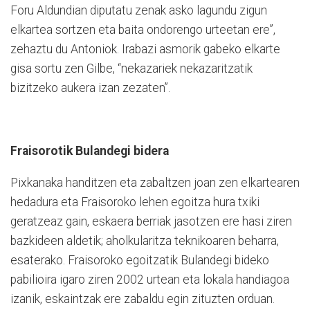
Foru Aldundian diputatu zenak asko lagundu zigun
elkartea sortzen eta baita ondorengo urteetan ere”,
zehaztu du Antoniok. Irabazi asmorik gabeko elkarte
gisa sortu zen Gilbe, “nekazariek nekazaritzatik
bizitzeko aukera izan zezaten”.
Fraisorotik Bulandegi bidera
Pixkanaka handitzen eta zabaltzen joan zen elkartearen
hedadura eta Fraisoroko lehen egoitza hura txiki
geratzeaz gain, eskaera berriak jasotzen ere hasi ziren
bazkideen aldetik; aholkularitza teknikoaren beharra,
esaterako. Fraisoroko egoitzatik Bulandegi bideko
pabilioira igaro ziren 2002 urtean eta lokala handiagoa
izanik, eskaintzak ere zabaldu egin zituzten orduan.