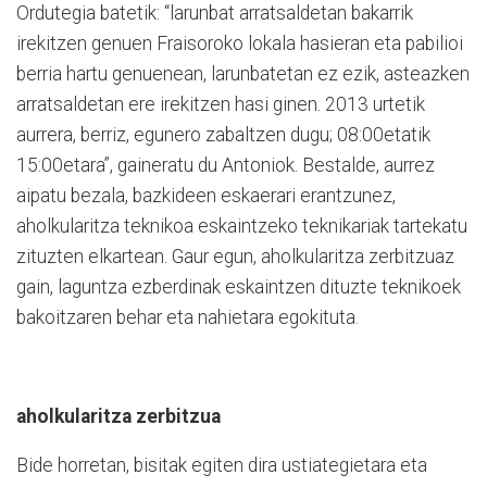
Ordutegia batetik: “larunbat arratsaldetan bakarrik
irekitzen genuen Fraisoroko lokala hasieran eta pabilioi
berria hartu genuenean, larunbatetan ez ezik, asteazken
arratsaldetan ere irekitzen hasi ginen. 2013 urtetik
aurrera, berriz, egunero zabaltzen dugu; 08:00etatik
15:00etara”, gaineratu du Antoniok. Bestalde, aurrez
aipatu bezala, bazkideen eskaerari erantzunez,
aholkularitza teknikoa eskaintzeko teknikariak tartekatu
zituzten elkartean. Gaur egun, aholkularitza zerbitzuaz
gain, laguntza ezberdinak eskaintzen dituzte teknikoek
bakoitzaren behar eta nahietara egokituta.
aholkularitza zerbitzua
Bide horretan, bisitak egiten dira ustiategietara eta