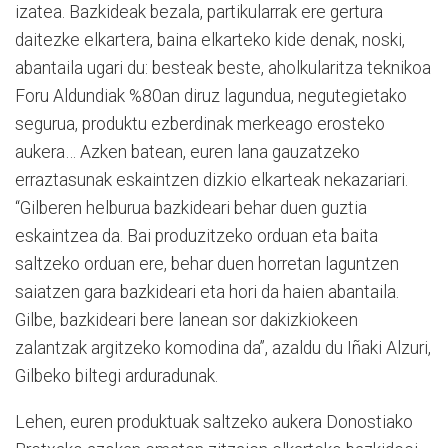
izatea. Bazkideak bezala, partikularrak ere gertura
daitezke elkartera, baina elkarteko kide denak, noski,
abantaila ugari du: besteak beste, aholkularitza teknikoa
Foru Aldundiak %80an diruz lagundua, negutegietako
segurua, produktu ezberdinak merkeago erosteko
aukera… Azken batean, euren lana gauzatzeko
erraztasunak eskaintzen dizkio elkarteak nekazariari.
“Gilberen helburua bazkideari behar duen guztia
eskaintzea da. Bai produzitzeko orduan eta baita
saltzeko orduan ere, behar duen horretan laguntzen
saiatzen gara bazkideari eta hori da haien abantaila.
Gilbe, bazkideari bere lanean sor dakizkiokeen
zalantzak argitzeko komodina da”, azaldu du Iñaki Alzuri,
Gilbeko biltegi arduradunak.
Lehen, euren produktuak saltzeko aukera Donostiako