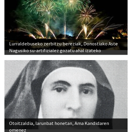
Lurraldebuseko zerbitzu bereziak, Donostiako Aste
Nagusiko su-artifizialez gozatu ahal izateko
Otoitzaldia, larunbat honetan, Ama Kandidaren
omenez