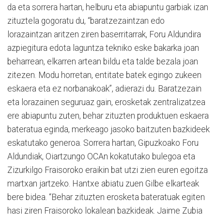
da eta sorrera hartan, helburu eta abiapuntu garbiak izan
zituztela gogoratu du, “baratzezaintzan edo
lorazaintzan aritzen ziren baserritarrak, Foru Aldundira
azpiegitura edota laguntza tekniko eske bakarka joan
beharrean, elkarren artean bildu eta talde bezala joan
zitezen. Modu horretan, entitate batek egingo zukeen
eskaera eta ez norbanakoak”, adierazi du. Baratzezain
eta lorazainen seguruaz gain, erosketak zentralizatzea
ere abiapuntu zuten, behar zituzten produktuen eskaera
bateratua eginda, merkeago jasoko baitzuten bazkideek
eskatutako generoa. Sorrera hartan, Gipuzkoako Foru
Aldundiak, Oiartzungo OCAn kokatutako bulegoa eta
Zizurkilgo Fraisoroko eraikin bat utzi zien euren egoitza
martxan jartzeko. Hantxe abiatu zuen Gilbe elkarteak
bere bidea. “Behar zituzten erosketa bateratuak egiten
hasi ziren Fraisoroko lokalean bazkideak. Jaime Zubia