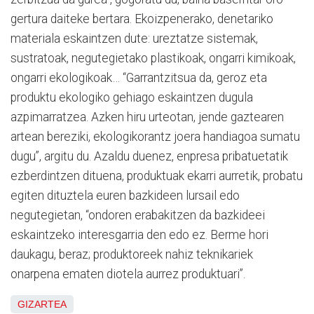
gertura daiteke bertara. Ekoizpenerako, denetariko
materiala eskaintzen dute: ureztatze sistemak,
sustratoak, negutegietako plastikoak, ongarri kimikoak,
ongarri ekologikoak… “Garrantzitsua da, geroz eta
produktu ekologiko gehiago eskaintzen dugula
azpimarratzea. Azken hiru urteotan, jende gaztearen
artean bereziki, ekologikorantz joera handiagoa sumatu
dugu”, argitu du. Azaldu duenez, enpresa pribatuetatik
ezberdintzen dituena, produktuak ekarri aurretik, probatu
egiten dituztela euren bazkideen lursail edo
negutegietan, “ondoren erabakitzen da bazkideei
eskaintzeko interesgarria den edo ez. Berme hori
daukagu, beraz; produktoreek nahiz teknikariek
onarpena ematen diotela aurrez produktuari”.
GIZARTEA