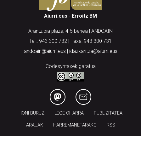
Aiurri.eus - Erroitz BM
Arantzibia plaza, 4-5 behea | ANDOAIN
Tel.: 943 300 732 | Faxa: 943 300 731
andoain@aiurri.eus | idazkaritza@aiurri.eus
Codesyntaxek garatua
HONI BURUZ
LEGE OHARRA
PUBLIZITATEA
ARAUAK
HARREMANETARAKO
RSS