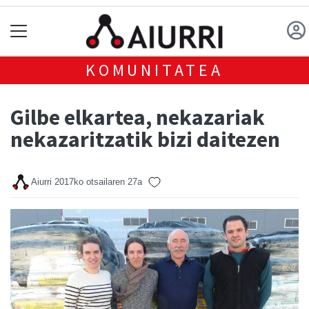
KOMUNITATEA
Gilbe elkartea, nekazariak
nekazaritzatik bizi daitezen
Aiurri
2017ko otsailaren 27a