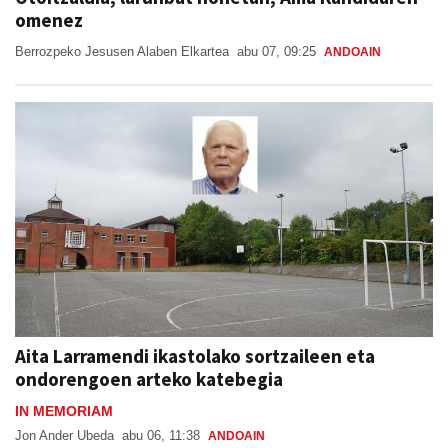
omenez
Berrozpeko Jesusen Alaben Elkartea
abu 07, 09:25
ANDOAIN
Aita Larramendi ikastolako sortzaileen eta
ondorengoen arteko katebegia
IN MEMORIAM
Jon Ander Ubeda
abu 06, 11:38
ANDOAIN