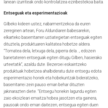
lanean izurriteak ondo kontrolatzea ezinbestekoa baita.
Entseguak eta esperimentazioak
Gilbeko kideen ustez, nabarmentzekoa da euren
zereginen artean, Foru Aldundiaren babesarekin,
elkarteko baserritarren ustiategietan entseguak egiten
dituztela, produktuaren kalitatea hobetze aldera.
“Tomatea dela, letxuga dela, piperra dela…, edozein
barietateren entseguak egiten ditugu Gilben, hasierako
urteetatik”, azaldu dute. Bezeroei eskaintzeko
produktuak hobetzea ahalbideratu dute entsegu edota
esperimentazio horiek eta hobekuntzak bideratzeko,
baserritarrei zein pauso eman behar dituzten
jakinarazten diete. “Entsegu horiekin lagundu egiten
zaio ekoizleari emaitza hobea jasotzen eta gainera,
pausoak ondo eman daitezen, entsegua egiten duen