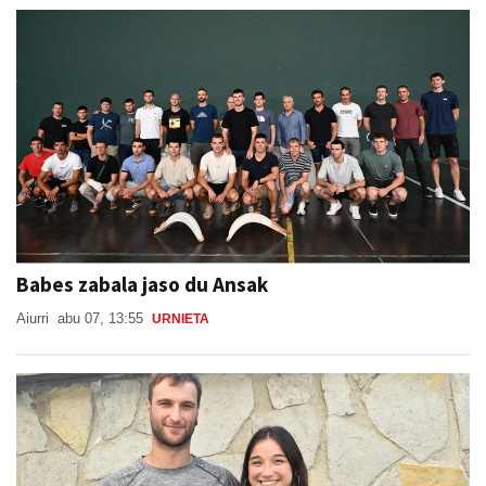
Babes zabala jaso du Ansak
Aiurri
abu 07, 13:55
URNIETA