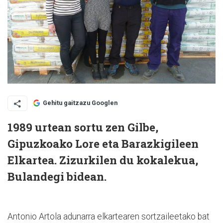
Gehitu gaitzazu Googlen
1989 urtean sortu zen Gilbe,
Gipuzkoako Lore eta Barazkigileen
Elkartea. Zizurkilen du kokalekua,
Bulandegi bidean.
Antonio Artola adunarra elkartearen sortzaileetako bat