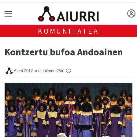
KOMUNITATEA
Kontzertu bufoa Andoainen
Aiurri
2017ko otsailaren 25a