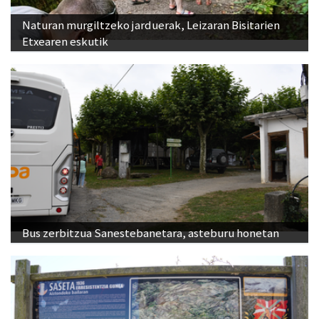
Naturan murgiltzeko jarduerak, Leizaran Bisitarien
Etxearen eskutik
Bus zerbitzua Sanestebanetara, asteburu honetan