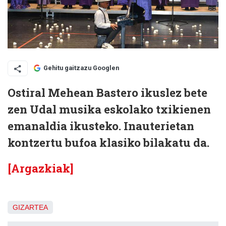
Gehitu gaitzazu Googlen
Ostiral Mehean Bastero ikuslez bete
zen Udal musika eskolako txikienen
emanaldia ikusteko. Inauterietan
kontzertu bufoa klasiko bilakatu da.
[Argazkiak]
GIZARTEA