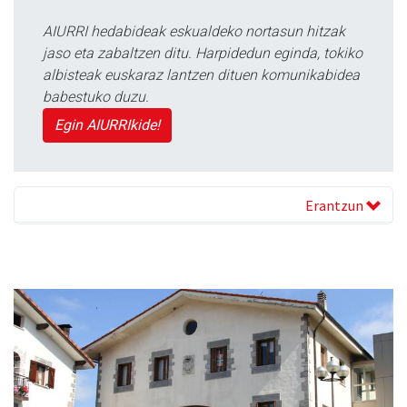
AIURRI hedabideak eskualdeko nortasun hitzak
jaso eta zabaltzen ditu. Harpidedun eginda, tokiko
albisteak euskaraz lantzen dituen komunikabidea
babestuko duzu.
Egin AIURRIkide!
Erantzun