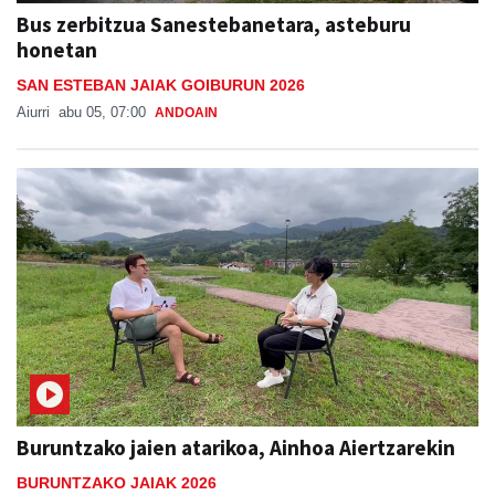
Bus zerbitzua Sanestebanetara, asteburu
honetan
SAN ESTEBAN JAIAK GOIBURUN 2026
Aiurri
abu 05, 07:00
ANDOAIN
Buruntzako jaien atarikoa, Ainhoa Aiertzarekin
BURUNTZAKO JAIAK 2026