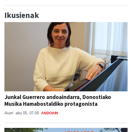
Ikusienak
Junkal Guerrero andoaindarra, Donostiako
Musika Hamabostaldiko protagonista
Aiurri
abu 05, 07:00
ANDOAIN