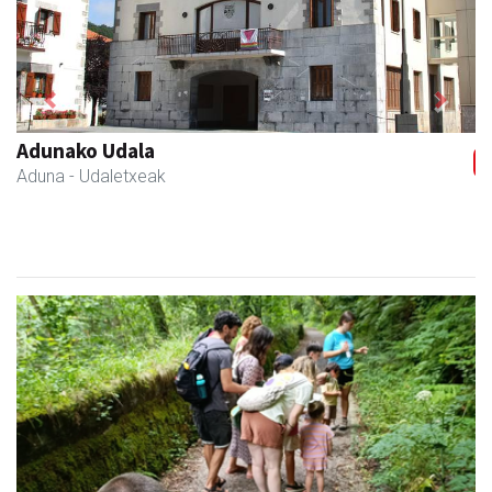
Previous
Next
Fleming Herri Eskola
Amasa-Villabona
- Hezkuntza