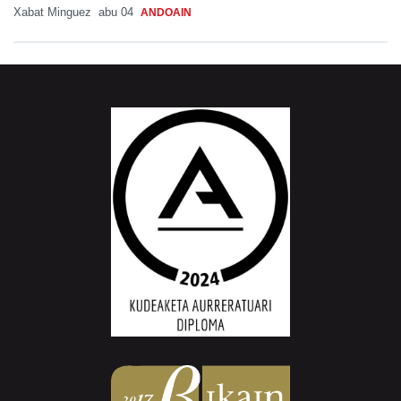
Xabat Minguez
abu 04
ANDOAIN