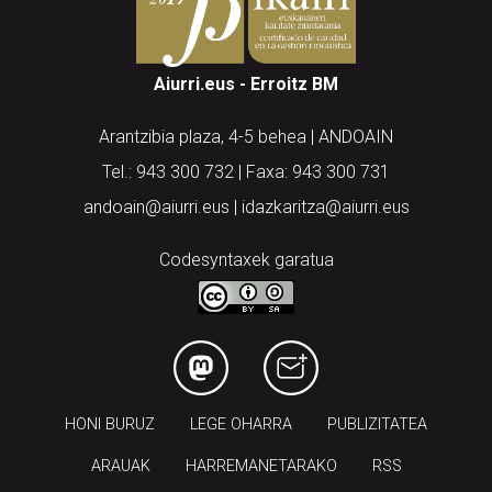
Aiurri.eus - Erroitz BM
Arantzibia plaza, 4-5 behea | ANDOAIN
Tel.: 943 300 732 | Faxa: 943 300 731
andoain@aiurri.eus | idazkaritza@aiurri.eus
Codesyntaxek garatua
HONI BURUZ
LEGE OHARRA
PUBLIZITATEA
ARAUAK
HARREMANETARAKO
RSS