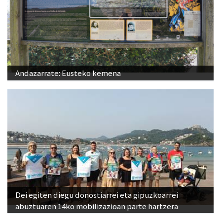
Andazarrate: Eusteko kemena
Dei egiten diegu donostiarrei eta gipuzkoarrei
abuztuaren 14ko mobilizazioan parte hartzera