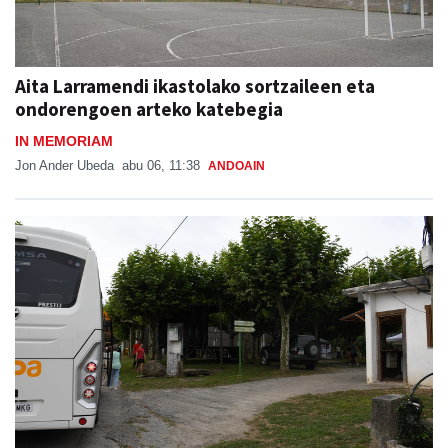
Aita Larramendi ikastolako sortzaileen eta
ondorengoen arteko katebegia
IN MEMORIAM
Jon Ander Ubeda
abu 06, 11:38
ANDOAIN