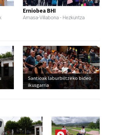
Erniobea BHI
k
Amasa-Villabona
- Hezkuntza
u
Santioak laburbiltzeko bideo
ikusgarria