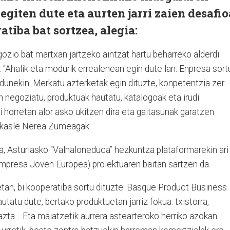
egiten dute eta aurten jarri zaien desafio
tiba bat sortzea, alegia:
ozio bat martxan jartzeko aintzat hartu beharreko alderdi
. “Ahalik eta modurik errealenean egin dute lan. Enpresa sort
dunekin. Merkatu azterketak egin dituzte, konpetentzia zer
kin negoziatu, produktuak hautatu, katalogoak eta irudi
 horretan alor asko ukitzen dira eta gaitasunak garatzen
rakasle Nerea Zumeagak.
ta, Asturiasko “Valnaloneduca” hezkuntza plataformarekin ari
mpresa Joven Europea) proiektuaren baitan sartzen da.
detan, bi kooperatiba sortu dituzte: Basque Product Business
utatu dute, bertako produktuetan jarriz fokua: txistorra,
 gazta… Eta maiatzetik aurrera astearteroko herriko azokan