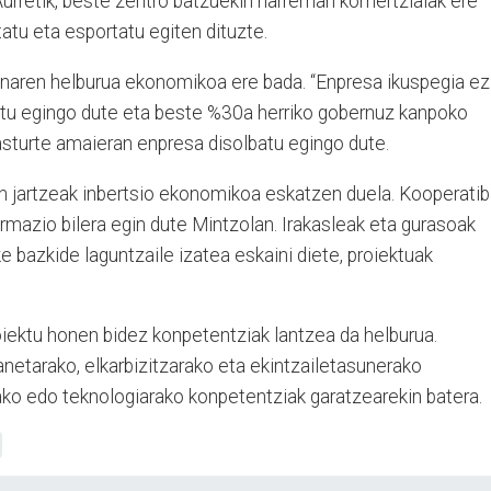
. Aurretik, beste zentro batzuekin harreman komertzialak ere
tatu eta esportatu egiten dituzte.
menaren helburua ekonomikoa ere bada. “Enpresa ikuspegia ez
atu egingo dute eta beste %30a herriko gobernuz kanpoko
kasturte amaieran enpresa disolbatu egingo dute.
n jartzeak inbertsio ekonomikoa eskatzen duela. Kooperati
ormazio bilera egin dute Mintzolan. Irakasleak eta gurasoak
e bazkide laguntzaile izatea eskaini diete, proiektuak
ektu honen bidez konpetentziak lantzea da helburua.
netarako, elkarbizitzarako eta ekintzailetasunerako
ko edo teknologiarako konpetentziak garatzearekin batera.