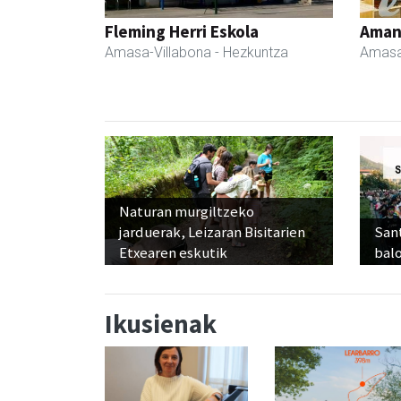
Fleming Herri Eskola
Ama
Amasa-Villabona
- Hezkuntza
Amasa
Naturan murgiltzeko
jarduerak, Leizaran Bisitarien
Sant
Etxearen eskutik
balo
Ikusienak