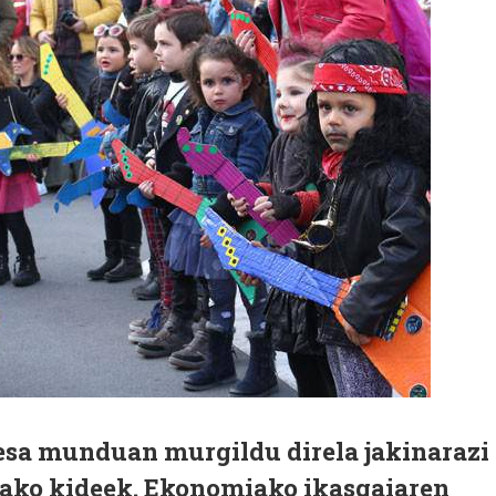
sa munduan murgildu direla jakinarazi
ako kideek. Ekonomiako ikasgaiaren