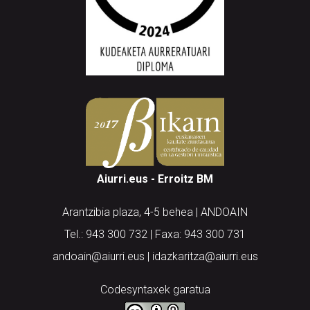
Aiurri.eus - Erroitz BM
Arantzibia plaza, 4-5 behea | ANDOAIN
Tel.: 943 300 732 | Faxa: 943 300 731
andoain@aiurri.eus | idazkaritza@aiurri.eus
Codesyntaxek garatua