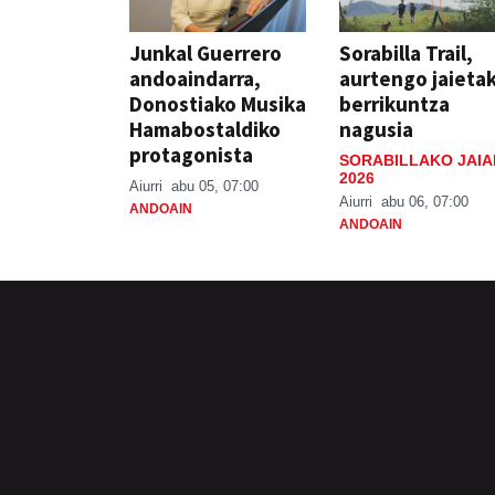
Junkal Guerrero
Sorabilla Trail,
andoaindarra,
aurtengo jaieta
Donostiako Musika
berrikuntza
Hamabostaldiko
nagusia
protagonista
SORABILLAKO JAIA
2026
Aiurri
abu 05, 07:00
Aiurri
abu 06, 07:00
ANDOAIN
ANDOAIN