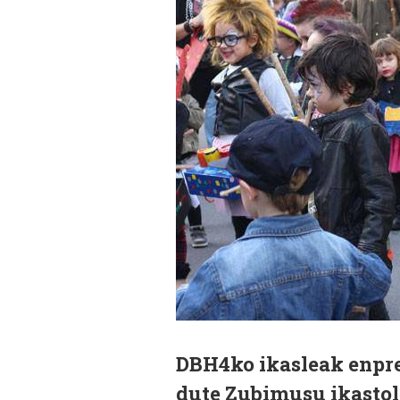
DBH4ko ikasleak enpre
dute Zubimusu ikastol