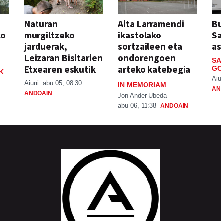
Naturan
Aita Larramendi
Bu
ko
murgiltzeko
ikastolako
S
jarduerak,
sortzaileen eta
a
Leizaran Bisitarien
ondorengoen
SA
Etxearen eskutik
arteko katebegia
GO
K
Aiu
Aiurri
abu 05, 08:30
IN MEMORIAM
AN
ANDOAIN
Jon Ander Ubeda
abu 06, 11:38
ANDOAIN