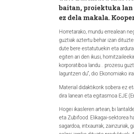
baitan, proiektuka lan 
ez dela makala. Koopera
Horretarako, mundu errealean neg
guztiak aztertu behar izan dituzte
dute bere estatutuekin eta ardura
egiten ari den ikusi, hornitzailee
korporatiboa landu… prozesu guzti
laguntzen du”, dio Ekonomiako i
Material didaktikorik sobera ez e
dira lanean eta egitasmoa EJE (E
Hogei ikasleren artean, bi lantal
eta Zubifood. Elikagai-sektorea ha
sagardoa, intxaurrak, zainzuriak,