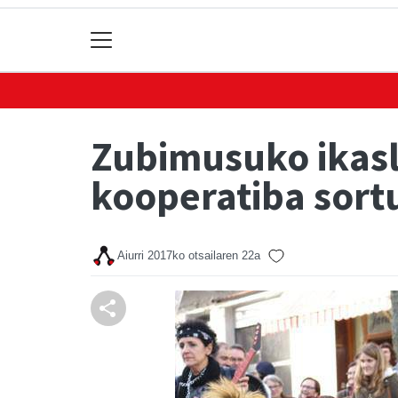
Zubimusuko ikasl
kooperatiba sort
Aiurri
2017ko otsailaren 22a