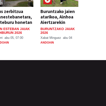
s zerbitzua
Buruntzako jaien
anestebanetara,
atarikoa, Ainhoa
steburu honetan
Aiertzarekin
N ESTEBAN JAIAK
BURUNTZAKO JAIAK
IBURUN 2026
2026
rri
abu 05, 07:00
Xabat Minguez
abu 04
DOAIN
ANDOAIN