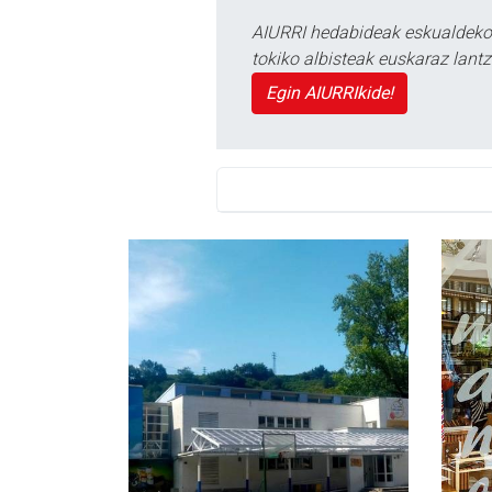
AIURRI hedabideak eskualdeko n
tokiko albisteak euskaraz lan
Egin AIURRIkide!