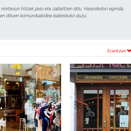
ortasun hitzak jaso eta zabaltzen ditu. Harpidedun eginda,
tzen dituen komunikabidea babestuko duzu.
Erantzun