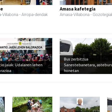
ne
Amasa kafetegia
-Villabona
- Arropa-dendak
Amasa-Villabona
- Gozotegia
Bus zerbitzua
io jaiak: Udalaren lehen
Sanestebanetara, astebur
razioa
honetan