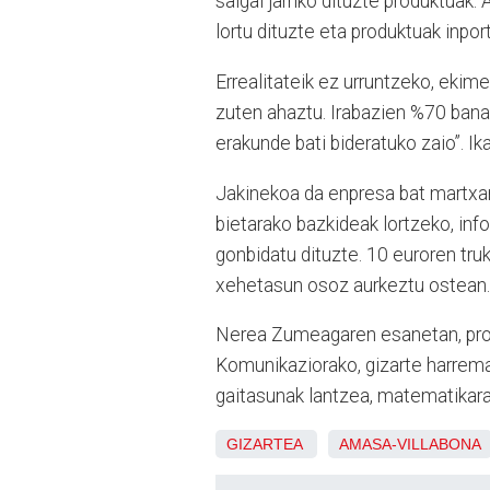
salgai jarriko dituzte produktuak
lortu dituzte eta produktuak inpor
Errealitateik ez urruntzeko, eki
zuten ahaztu. Irabazien %70 ban
erakunde bati bideratuko zaio”. I
Jakinekoa da enpresa bat martxa
bietarako bazkideak lortzeko, inf
gonbidatu dituzte. 10 euroren truk
xehetasun osoz aurkeztu ostean.
Nerea Zumeagaren esanetan, proi
Komunikaziorako, gizarte harrema
gaitasunak lantzea, matematikara
GIZARTEA
AMASA-VILLABONA