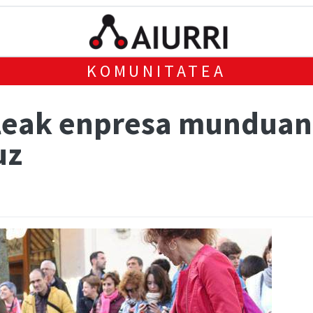
KOMUNITATEA
eak enpresa munduan e
uz