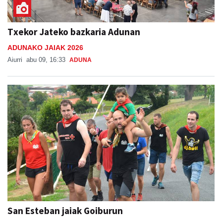
Txekor Jateko bazkaria Adunan
ADUNAKO JAIAK 2026
Aiurri
abu 09, 16:33
ADUNA
San Esteban jaiak Goiburun