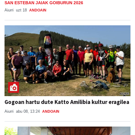
SAN ESTEBAN JAIAK GOIBURUN 2026
Aiurri
uzt 18
ANDOAIN
Gogoan hartu dute Katto Amilibia kultur eragilea
Aiurri
abu 08, 13:24
ANDOAIN