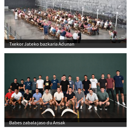
Txekor Jateko bazkaria Adunan
Babes zabala jaso du Ansak