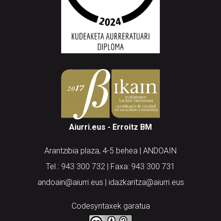
Aiurri.eus - Erroitz BM
Arantzibia plaza, 4-5 behea | ANDOAIN
Tel.: 943 300 732 | Faxa: 943 300 731
andoain@aiurri.eus | idazkaritza@aiurri.eus
Codesyntaxek garatua