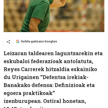
Gehitu gaitzazu Googlen
Leizaran taldearen laguntzarekin eta
eskubaloi federazioak antolatuta,
Reyes Carrerek hitzaldia eskainiko
du Urigainen “Defentsa irekiak-
Banakako defensa: Definizioak eta
egoera praktikoak”
izenburupean. Ostiral honetan,