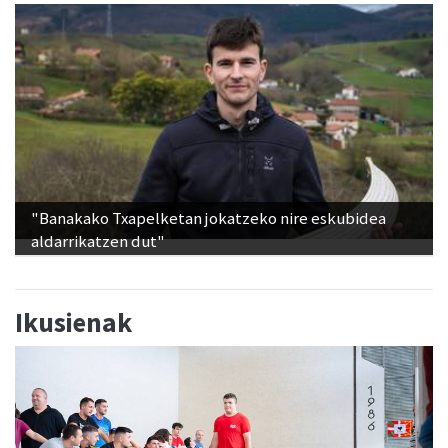
"Banakako Txapelketan jokatzeko nire eskubidea
aldarrikatzen dut"
Ikusienak