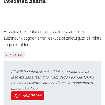
19:45etan hasita.
Hitzaldia eskubaloi entrenatzaile eta arbitroei
zuzendurik dagoen arren, eskubaloi zaletu guztiei irekita
dago ekitaldia.
GIZARTEA
AIURRI hedabideak eskualdeko nortasun hitzak
jaso eta zabaltzen ditu. Harpidedun eginda, tokiko
albisteak euskaraz lantzen dituen komunikabidea
babestuko duzu.
Egin AIURRIkide!