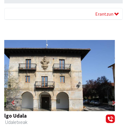
Erantzun
Previous
Next
AMC Mecanocaucho
Asteasu
- Industria hornidurak