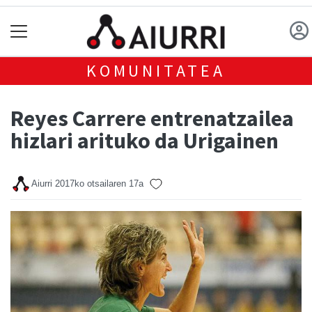
KOMUNITATEA
Reyes Carrere entrenatzailea
hizlari arituko da Urigainen
Aiurri
2017ko otsailaren 17a