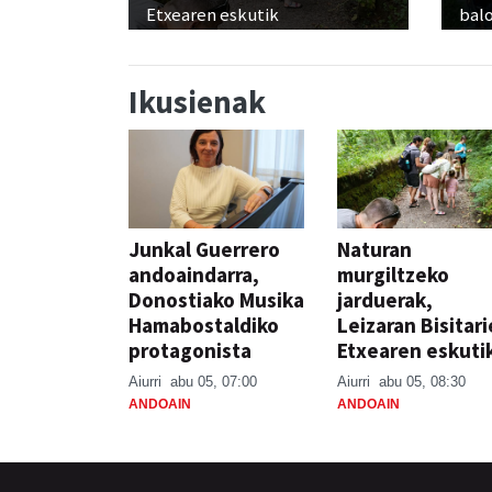
Etxearen eskutik
balo
Ikusienak
Junkal Guerrero
Naturan
andoaindarra,
murgiltzeko
Donostiako Musika
jarduerak,
Hamabostaldiko
Leizaran Bisitar
protagonista
Etxearen eskuti
Aiurri
abu 05, 07:00
Aiurri
abu 05, 08:30
ANDOAIN
ANDOAIN