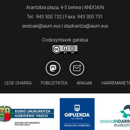
Arantzibia plaza, 4-5 behea | ANDOAIN
Tel.: 943 300 732 | Faxa: 943 300 731
andoain@aiurri.eus | idazkaritza@aiurri.eus
Codesyntaxek garatua
LEGE OHARRA
PUBLIZITATEA
ARAUAK
HARREMANET