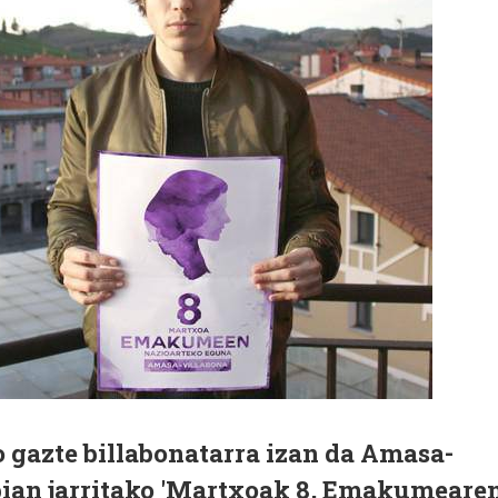
o gazte billabonatarra izan da Amasa-
ian jarritako 'Martxoak 8, Emakumeare