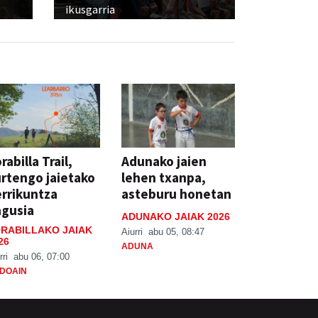
ikusgarria
rabilla Trail,
Adunako jaien
rtengo jaietako
lehen txanpa,
rrikuntza
asteburu honetan
agusia
ADUNAKO JAIAK 2026
RABILLAKO JAIAK
Aiurri
abu 05, 08:47
26
ADUNA
rri
abu 06, 07:00
DOAIN