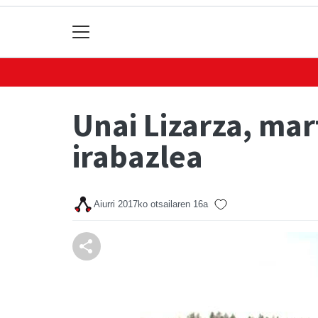
Unai Lizarza, mar
irabazlea
Aiurri
2017ko otsailaren 16a