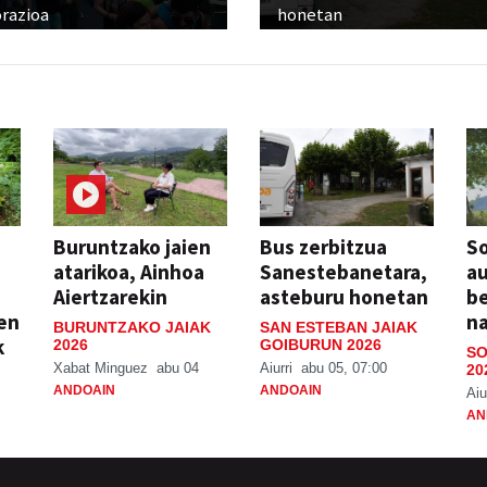
razioa
honetan
Buruntzako jaien
Bus zerbitzua
So
atarikoa, Ainhoa
Sanestebanetara,
au
Aiertzarekin
asteburu honetan
be
ien
n
BURUNTZAKO JAIAK
SAN ESTEBAN JAIAK
k
2026
GOIBURUN 2026
SO
Xabat Minguez
abu 04
Aiurri
abu 05, 07:00
20
ANDOAIN
ANDOAIN
Aiu
AN