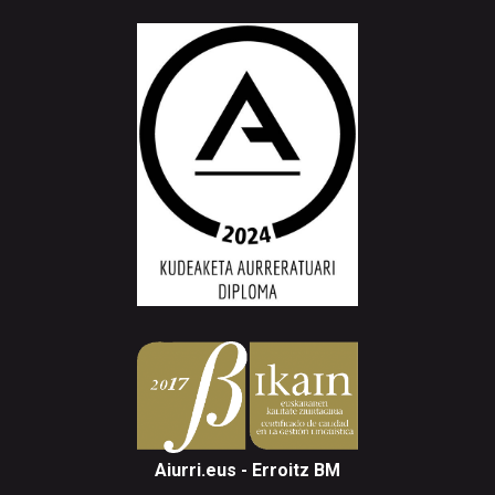
Aiurri.eus - Erroitz BM