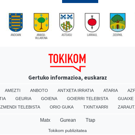
Gertuko informazioa, euskaraz
AMEZTI
ANBOTO
ANTXETA IRRATIA
ATARIA
AZP
TIA
GEURIA
GOIENA
GOIERRI TELEBISTA
GUAIXE
IZMENDI TELEBISTA
ORIO GUKA
TXINTXARRI
ZARAUT
Matx
Gurean
Ttap
Tokikom publizitatea