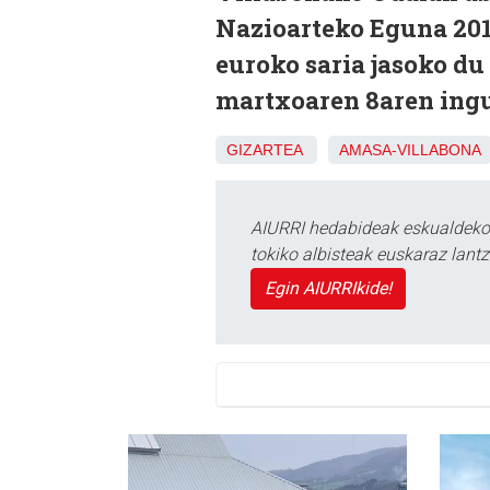
Nazioarteko Eguna 2017
euroko saria jasoko du
martxoaren 8aren ingu
GIZARTEA
AMASA-VILLABONA
AIURRI hedabideak eskualdeko n
tokiko albisteak euskaraz lan
Egin AIURRIkide!