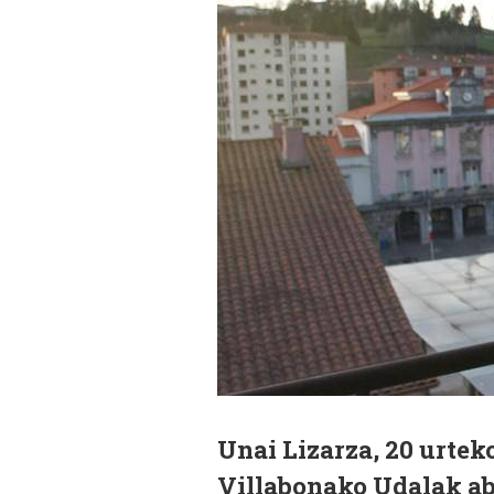
Unai Lizarza, 20 urtek
Villabonako Udalak ab