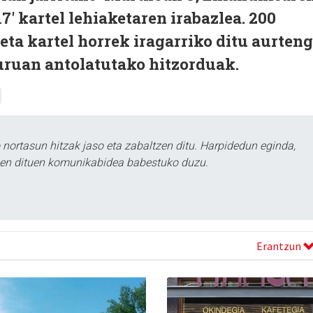
' kartel lehiaketaren irabazlea. 200
 eta kartel horrek iragarriko ditu aurten
ruan antolatutako hitzorduak.
ortasun hitzak jaso eta zabaltzen ditu. Harpidedun eginda,
tzen dituen komunikabidea babestuko duzu.
Erantzun