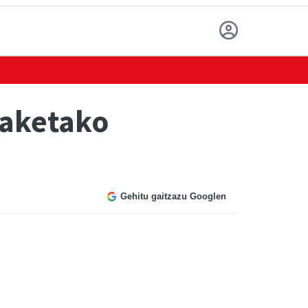
iaketako
Gehitu gaitzazu Googlen