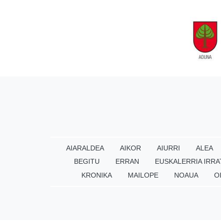
AIARALDEA
AIKOR
AIURRI
ALEA
BEGITU
ERRAN
EUSKALERRIA IRRA
KRONIKA
MAILOPE
NOAUA
O