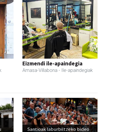
Eizmendi ile-apaindegia
k
Amasa-Villabona
- Ile-apaindegiak
u
Santioak laburbiltzeko bideo