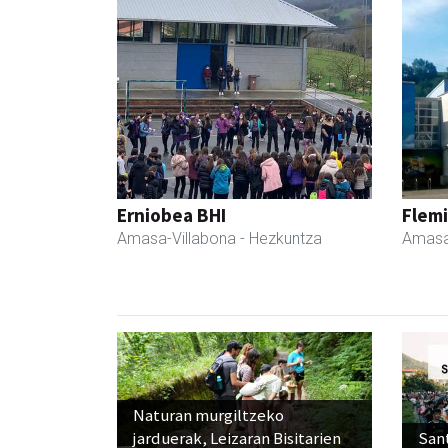
Erniobea BHI
Flemi
Amasa-Villabona
- Hezkuntza
Amasa
Naturan murgiltzeko
jarduerak, Leizaran Bisitarien
Sant