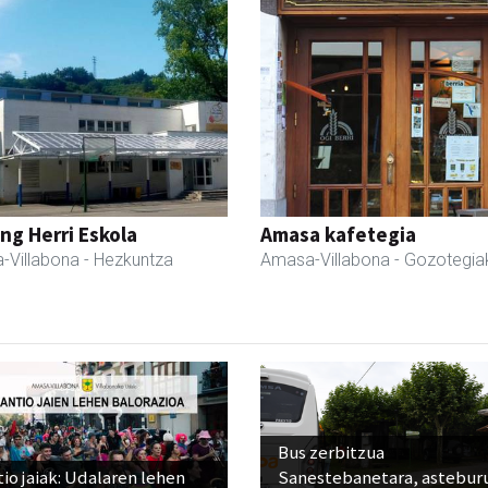
ng Herri Eskola
Amasa kafetegia
-Villabona
- Hezkuntza
Amasa-Villabona
- Gozotegia
Bus zerbitzua
io jaiak: Udalaren lehen
Sanestebanetara, astebur