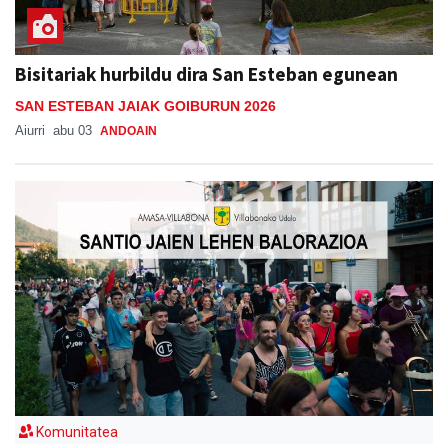
Bisitariak hurbildu dira San Esteban egunean
SAN ESTEBAN JAIAK GOIBURUN 2026
Aiurri
abu 03
ANDOAIN
Komunitatea
Santio jaiak: Udalaren lehen balorazioa