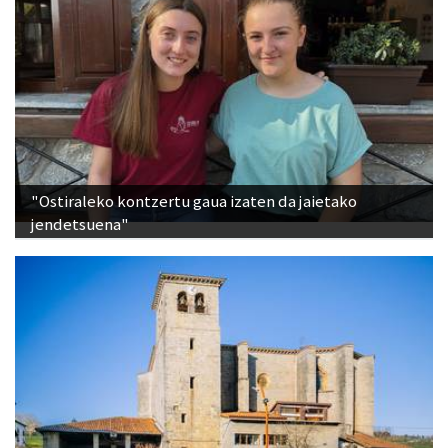
"Ostiraleko kontzertu gaua izaten da jaietako
jendetsuena"
San Bittorreko eta Santa Vitoriako audiogidak,