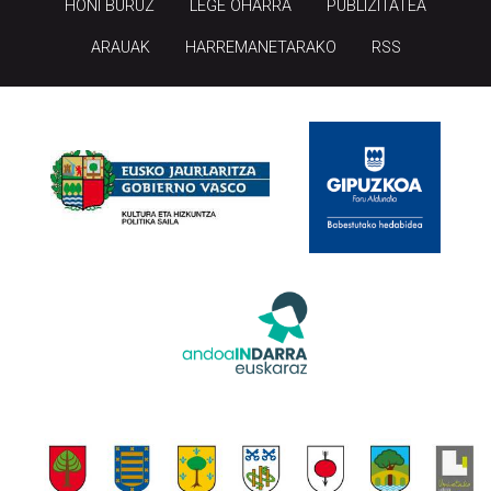
ARAUAK
HARREMANETARAKO
RSS