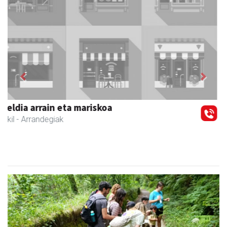
Previous
Next
Zizurkilgo Udala
Zizurkil
- Udaletxeak