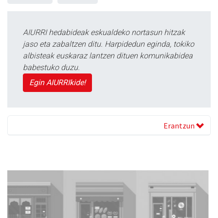
AIURRI hedabideak eskualdeko nortasun hitzak
jaso eta zabaltzen ditu. Harpidedun eginda, tokiko
albisteak euskaraz lantzen dituen komunikabidea
babestuko duzu.
Egin AIURRIkide!
Erantzun