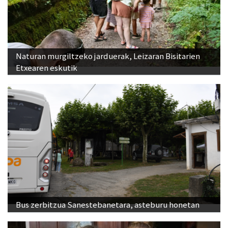
Naturan murgiltzeko jarduerak, Leizaran Bisitarien
Etxearen eskutik
Bus zerbitzua Sanestebanetara, asteburu honetan