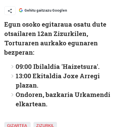
Gehitu gaitzazu Googlen
Egun osoko egitaraua osatu dute
otsailaren 12an Zizurkilen,
Torturaren aurkako egunaren
bezperan:
09:00 Ibilaldia 'Haizetsura'.
13:00 Ekitaldia Joxe Arregi
plazan.
Ondoren, bazkaria Urkamendi
elkartean.
GIZARTEA
ZIZURKIL