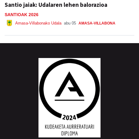
SANTIOAK 2026
Amasa-Villabonako Udala
abu 05
AMASA-VILLABONA