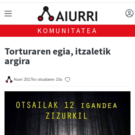
KOMUNITATEA
Torturaren egia, itzaletik
argira
Aiurri
2017ko otsailaren 10a