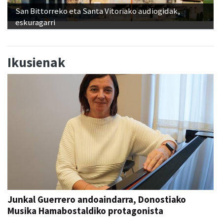
eskuragarri
Ikusienak
Junkal Guerrero andoaindarra, Donostiako
Musika Hamabostaldiko protagonista
Aiurri
abu 05, 07:00
ANDOAIN