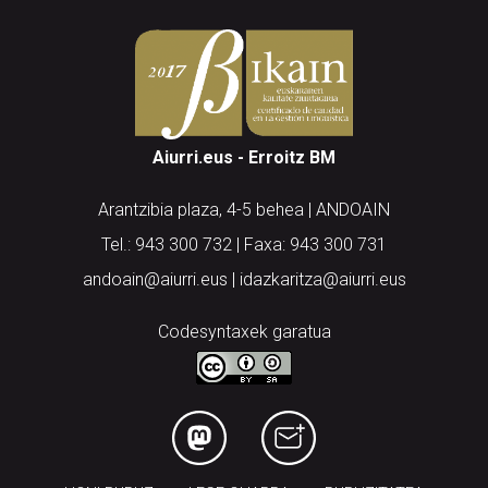
Aiurri.eus - Erroitz BM
Arantzibia plaza, 4-5 behea | ANDOAIN
Tel.: 943 300 732 | Faxa: 943 300 731
andoain@aiurri.eus | idazkaritza@aiurri.eus
Codesyntaxek garatua
HONI BURUZ
LEGE OHARRA
PUBLIZITATEA