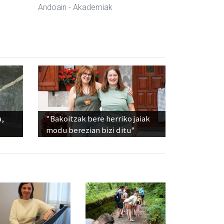
Andoain
- Akademiak
a,
"Bakoitzak bere herriko jaiak
modu berezian bizi ditu"