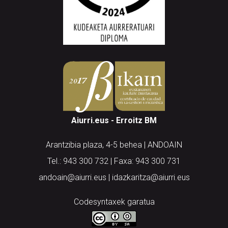
Aiurri.eus - Erroitz BM
Arantzibia plaza, 4-5 behea | ANDOAIN
Tel.: 943 300 732 | Faxa: 943 300 731
andoain@aiurri.eus | idazkaritza@aiurri.eus
Codesyntaxek garatua