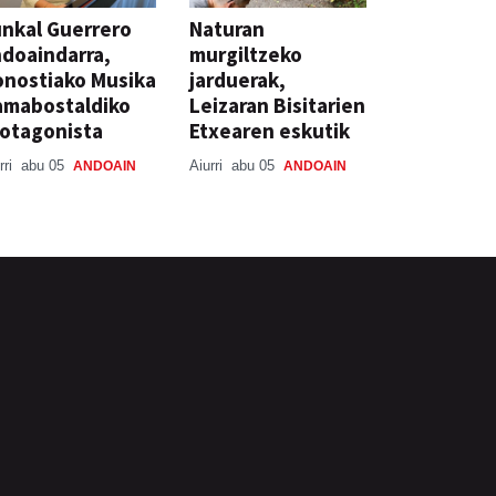
nkal Guerrero
Naturan
doaindarra,
murgiltzeko
nostiako Musika
jarduerak,
amabostaldiko
Leizaran Bisitarien
otagonista
Etxearen eskutik
rri
abu 05
Aiurri
abu 05
ANDOAIN
ANDOAIN