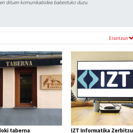
tzen dituen komunikabidea babestuko duzu.
Erantzun
oki taberna
IZT Informatika Zerbitzu