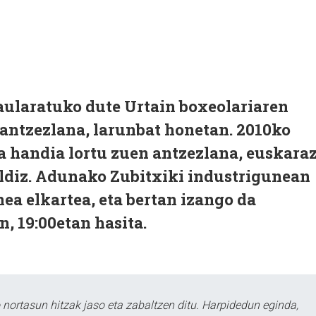
aularatuko dute Urtain boxeolariaren
 antzezlana, larunbat honetan. 2010ko
a handia lortu zuen antzezlana, euskara
aldiz. Adunako Zubitxiki industrigunean
a elkartea, eta bertan izango da
, 19:00etan hasita.
ortasun hitzak jaso eta zabaltzen ditu. Harpidedun eginda,