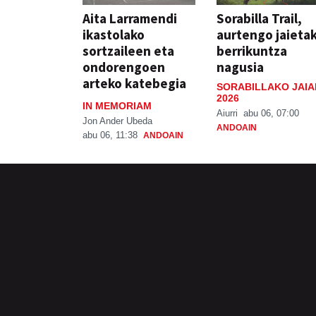
Aita Larramendi
Sorabilla Trail,
ikastolako
aurtengo jaieta
sortzaileen eta
berrikuntza
ondorengoen
nagusia
arteko katebegia
SORABILLAKO JAIA
2026
IN MEMORIAM
Aiurri
abu 06, 07:00
Jon Ander Ubeda
ANDOAIN
abu 06, 11:38
ANDOAIN