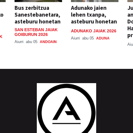
Bus zerbitzua
Adunako jaien
Ju
ko
Sanestebanetara,
lehen txanpa,
an
asteburu honetan
asteburu honetan
Do
H
SAN ESTEBAN JAIAK
ADUNAKO JAIAK 2026
pr
GOIBURUN 2026
K
Aiurri
abu 05
ADUNA
Aiurri
abu 05
ANDOAIN
Aiu