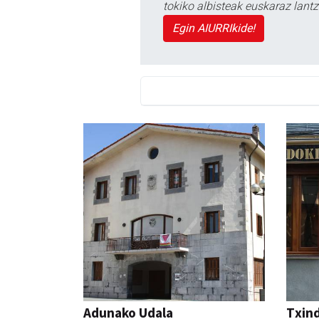
tokiko albisteak euskaraz lan
Egin AIURRIkide!
Adunako Udala
Txind