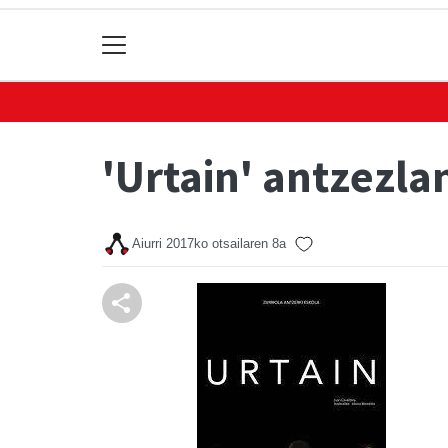
'Urtain' antzezla
Aiurri
2017ko otsailaren 8a