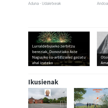
Aduna
- Udaletxeak
Andoa
Lurraldebuseko zerbitzu
bereziak, Donostiako Aste
Nagusiko su-artifizialez gozatu
Otoi
ahal izateko
Ama
Ikusienak