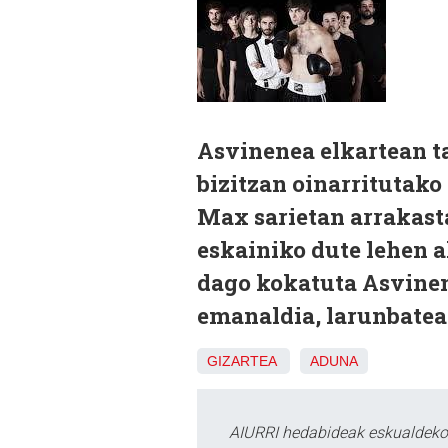
Asvinenea elkartean t
bizitzan oinarritutako
Max sarietan arrakast
eskainiko dute lehen 
dago kokatuta Asvinene
emanaldia, larunbatean
GIZARTEA
ADUNA
AIURRI hedabideak eskualdeko n