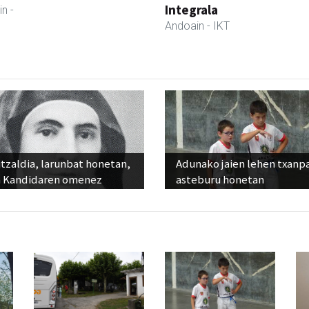
Integrala
in
-
Andoain
- IKT
tzaldia, larunbat honetan,
Adunako jaien lehen txanp
 Kandidaren omenez
asteburu honetan