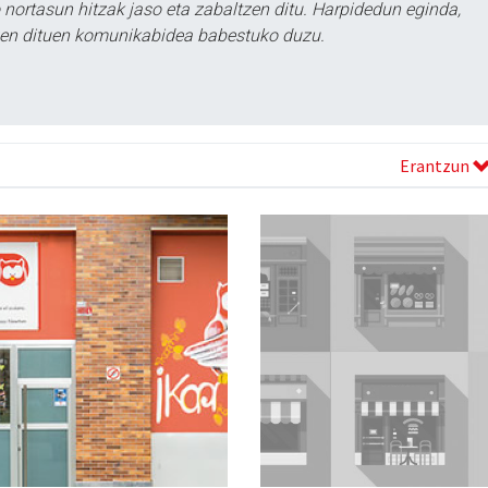
ortasun hitzak jaso eta zabaltzen ditu. Harpidedun eginda,
tzen dituen komunikabidea babestuko duzu.
Erantzun