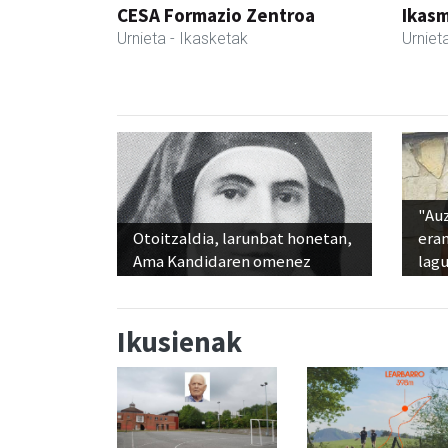
CESA Formazio Zentroa
Ikasm
Urnieta
- Ikasketak
Urniet
"Au
Otoitzaldia, larunbat honetan,
era
Ama Kandidaren omenez
lag
Ikusienak