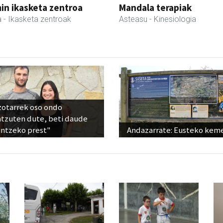
in ikasketa zentroa
Mandala terapiak
a
- Ikasketa zentroak
Asteasu
- Kinesiologia
zotarrek oso ondo
ntzuten dute, beti daude
untzeko prest"
Andazarrate: Eusteko kem