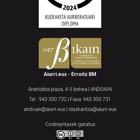
Aiurri.eus - Erroitz BM
Arantzibia plaza, 4-5 behea | ANDOAIN
Tel.: 943 300 732 | Faxa: 943 300 731
andoain@aiurri.eus | idazkaritza@aiurri.eus
Codesyntaxek garatua