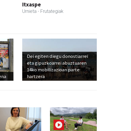
Itxaspe
Urnieta
- Frutategiak
Dei egiten diegu donostiarrei
eta gipuzkoarrei abuztuaren
14ko mobilizazioan parte
ena
hartzera