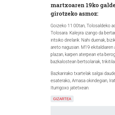
martxoaren 19ko galde
girotzeko asmoz:
Goizeko 11:00tan, Tolosaldeko ada
Tolosara. Kalejira izango da bert
iritsiko direlarik. Nahi duenak, b
areto nagusian. M19 ekitaldiaren
plazan, karpen aterpean eta bero
bazkalostean bertsolariak, trikitila
Bazkarirako txartelak salgai daud
esaterako, Amasa okindegian, Ira
Iturrigoxo jatetxean.
GIZARTEA