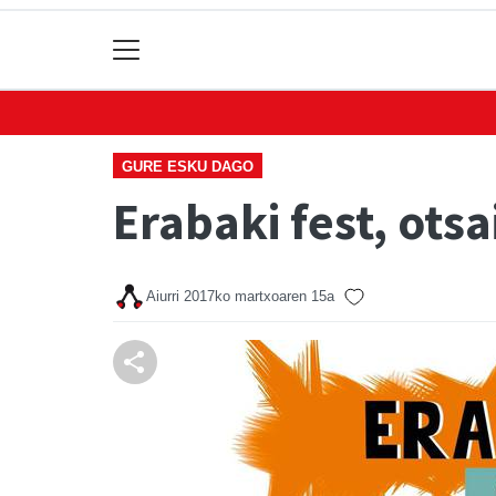
GURE ESKU DAGO
Erabaki fest, ots
Aiurri
2017ko martxoaren 15a