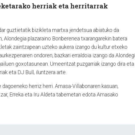
ketarako herriak eta herritarrak
r guztietatik bizikleta martxa jendetsua abiatuko da
an, Alondegia plazaraino Bonberenea txarangarekin batera
izikletak zaintzapean uzteko aukera izango du kultur etxeko
 aurkezpenaren ondoren, bazkari erraldoia izango da Alondeg
gailuen goxotasunean. Umeentzat puzgarriak izango dira eta
riak eta DJ Bull, iluntzera arte.
e dagoeneko herriz herri. Amasa-Villabonaren kasuan,
tzar, Erreka eta Iru Aldeta tabernetan edota Amasako