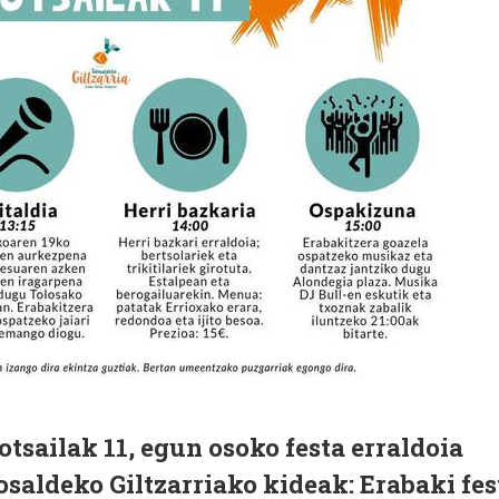
otsailak 11, egun osoko festa erraldoia
osaldeko Giltzarriako kideak: Erabaki fes