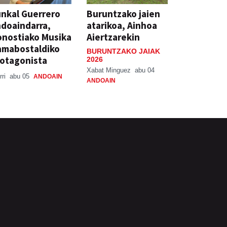
nkal Guerrero
Buruntzako jaien
doaindarra,
atarikoa, Ainhoa
nostiako Musika
Aiertzarekin
amabostaldiko
BURUNTZAKO JAIAK
otagonista
2026
Xabat Minguez
abu 04
rri
abu 05
ANDOAIN
ANDOAIN