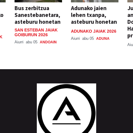
Bus zerbitzua
Adunako jaien
Ju
ko
Sanestebanetara,
lehen txanpa,
an
asteburu honetan
asteburu honetan
Do
H
SAN ESTEBAN JAIAK
ADUNAKO JAIAK 2026
pr
GOIBURUN 2026
K
Aiurri
abu 05
ADUNA
Aiurri
abu 05
ANDOAIN
Aiu