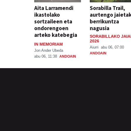
Aita Larramendi
Sorabilla Trail,
ikastolako
aurtengo jaieta
sortzaileen eta
berrikuntza
ondorengoen
nagusia
arteko katebegia
SORABILLAKO JAIA
2026
IN MEMORIAM
Aiurri
abu 06, 07:00
Jon Ander Ubeda
ANDOAIN
abu 06, 11:38
ANDOAIN