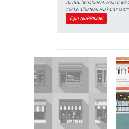
AIURRI hedabideak eskualdeko n
tokiko albisteak euskaraz lan
Egin AIURRIkide!