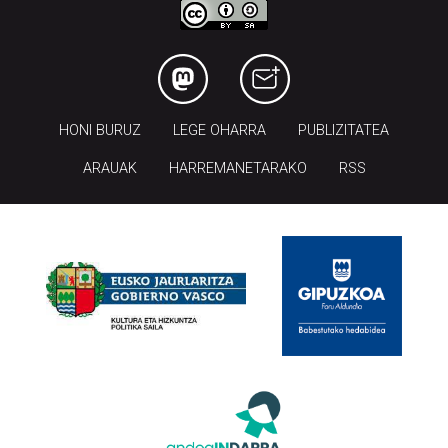
HONI BURUZ
LEGE OHARRA
PUBLIZITATEA
ARAUAK
HARREMANETARAKO
RSS