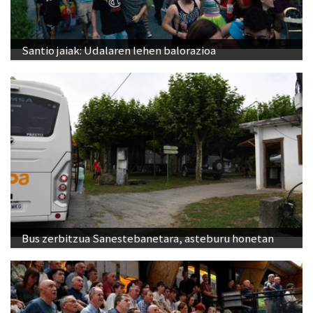
Santio jaiak: Udalaren lehen balorazioa
Bus zerbitzua Sanestebanetara, asteburu honetan