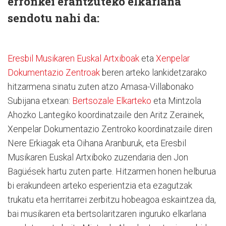
erronkei erantzuteko elkarlana
sendotu nahi da:
Eresbil Musikaren Euskal Artxiboak
eta
Xenpelar
Dokumentazio Zentroak
beren arteko lankidetzarako
hitzarmena sinatu zuten atzo Amasa-Villabonako
Subijana etxean:
Bertsozale Elkarteko
eta Mintzola
Ahozko Lantegiko koordinatzaile den Aritz Zerainek,
Xenpelar Dokumentazio Zentroko koordinatzaile diren
Nere Erkiagak eta Oihana Aranburuk, eta Eresbil
Musikaren Euskal Artxiboko zuzendaria den Jon
Bagüések hartu zuten parte. Hitzarmen honen helburua
bi erakundeen arteko esperientzia eta ezagutzak
trukatu eta herritarrei zerbitzu hobeagoa eskaintzea da,
bai musikaren eta bertsolaritzaren inguruko elkarlana