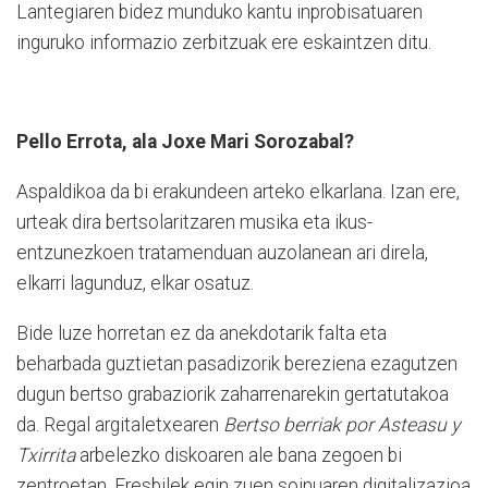
Lantegiaren bidez munduko kantu inprobisatuaren
inguruko informazio zerbitzuak ere eskaintzen ditu.
Pello Errota, ala Joxe Mari Sorozabal?
Aspaldikoa da bi erakundeen arteko elkarlana. Izan ere,
urteak dira bertsolaritzaren musika eta ikus-
entzunezkoen tratamenduan auzolanean ari direla,
elkarri lagunduz, elkar osatuz.
Bide luze horretan ez da anekdotarik falta eta
beharbada guztietan pasadizorik bereziena ezagutzen
dugun bertso grabaziorik zaharrenarekin gertatutakoa
da. Regal argitaletxearen
Bertso berriak por Asteasu y
Txirrita
arbelezko diskoaren ale bana zegoen bi
zentroetan. Eresbilek egin zuen soinuaren digitalizazioa