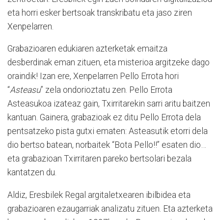
eta horri esker bertsoak transkribatu eta jaso ziren
Xenpelarren.
Grabazioaren edukiaren azterketak emaitza
desberdinak eman zituen, eta misterioa argitzeke dago
oraindik! Izan ere, Xenpelarren Pello Errota hori
“
Asteasu
” zela ondorioztatu zen. Pello Errota
Asteasukoa izateaz gain, Txirritarekin sarri aritu baitzen
kantuan. Gainera, grabazioak ez ditu Pello Errota dela
pentsatzeko pista gutxi ematen: Asteasutik etorri dela
dio bertso batean, norbaitek “Bota Pello!!” esaten dio…
eta grabazioan Txirritaren pareko bertsolari bezala
kantatzen du.
Aldiz, Eresbilek Regal argitaletxearen ibilbidea eta
grabazioaren ezaugarriak analizatu zituen. Eta azterketa