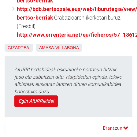
bertso-berriak
http://bdb.bertsozale.eus/web/liburutegia/view
bertso-berriak
Grabazioaren ikerketari buruz
(Eresbil):
http://www.errenteria.net/eu/ficheros/57_1861
GIZARTEA
AMASA-VILLABONA
AIURRI hedabideak eskualdeko nortasun hitzak
jaso eta zabaltzen ditu. Harpidedun eginda, tokiko
albisteak euskaraz lantzen dituen komunikabidea
babestuko duzu.
Egin AIURRIkide!
Erantzun