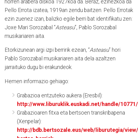
horren arabera diskoa 1927koa da. Beraz, ezinezkoa da
Pello Errota izatea, 1919an zendu baitzen. Pello Errotak
ezin zuenez izan, balizko egile berri bat identifikatu zen:
Joxe Mari Sorozabal “
Asteasu
”, Pablo Sorozabal
musikariaren aita.
Etorkizunean argi izpi berririk ezean, “
Asteasu
” hori
Pablo Sorozabal musikariaren aita dela azaltzen
jarraituko dugu bi erakundeok.
Hemen informazio gehiago:
Grabazioa entzuteko aukera (Eresbil):
http://www.liburuklik.euskadi.net/handle/10771
Grabazioaren fitxa eta bertsoen transkribapena
(Xenpelar):
http://bdb.bertsozale.eus/web/liburutegia/view