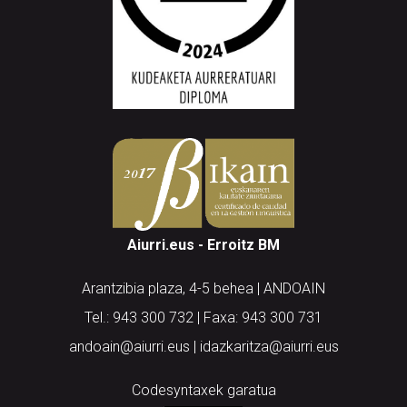
Aiurri.eus - Erroitz BM
Arantzibia plaza, 4-5 behea | ANDOAIN
Tel.: 943 300 732 | Faxa: 943 300 731
andoain@aiurri.eus | idazkaritza@aiurri.eus
Codesyntaxek garatua