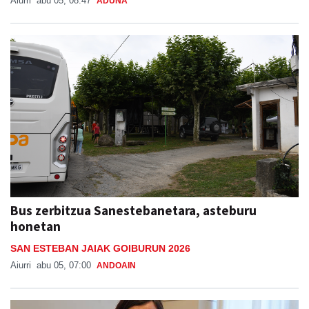
Aiurri
abu 05, 08:47
ADUNA
Bus zerbitzua Sanestebanetara, asteburu
honetan
SAN ESTEBAN JAIAK GOIBURUN 2026
Aiurri
abu 05, 07:00
ANDOAIN