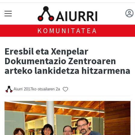
KOMUNITATEA
Eresbil eta Xenpelar
Dokumentazio Zentroaren
arteko lankidetza hitzarmena
Aiurri
2017ko otsailaren 2a