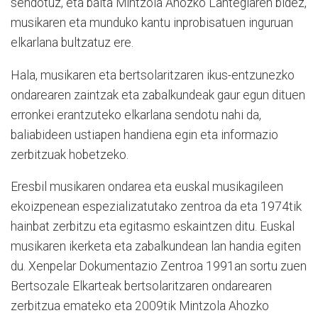
sendotuz, eta baita Mintzola Ahozko Lantegiaren bidez,
musikaren eta munduko kantu inprobisatuen inguruan
elkarlana bultzatuz ere.
Hala, musikaren eta bertsolaritzaren ikus-entzunezko
ondarearen zaintzak eta zabalkundeak gaur egun dituen
erronkei erantzuteko elkarlana sendotu nahi da,
baliabideen ustiapen handiena egin eta informazio
zerbitzuak hobetzeko.
Eresbil musikaren ondarea eta euskal musikagileen
ekoizpenean espezializatutako zentroa da eta 1974tik
hainbat zerbitzu eta egitasmo eskaintzen ditu. Euskal
musikaren ikerketa eta zabalkundean lan handia egiten
du. Xenpelar Dokumentazio Zentroa 1991an sortu zuen
Bertsozale Elkarteak bertsolaritzaren ondarearen
zerbitzua emateko eta 2009tik Mintzola Ahozko