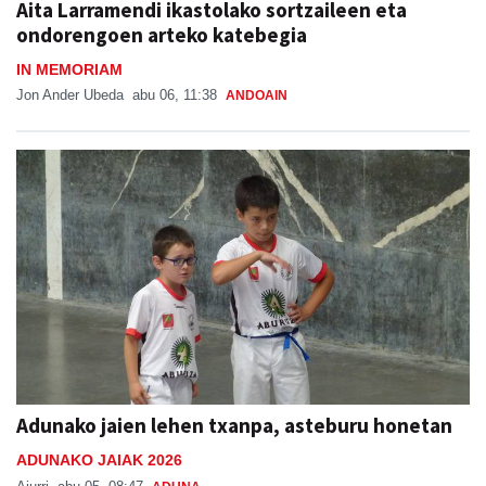
Aita Larramendi ikastolako sortzaileen eta
ondorengoen arteko katebegia
IN MEMORIAM
Jon Ander Ubeda
abu 06, 11:38
ANDOAIN
Adunako jaien lehen txanpa, asteburu honetan
ADUNAKO JAIAK 2026