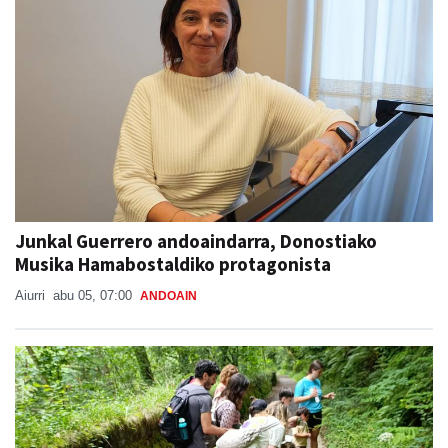
Junkal Guerrero andoaindarra, Donostiako
Musika Hamabostaldiko protagonista
Aiurri
abu 05, 07:00
ANDOAIN