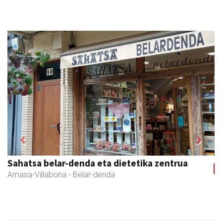
Previous
Next
Sahatsa belar-denda eta dietetika zentrua
Amasa-Villabona
- Belar-denda