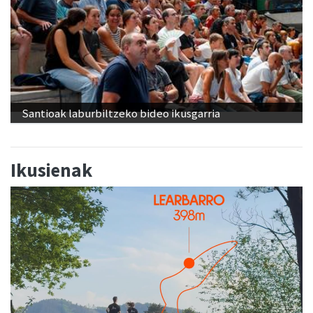
Santioak laburbiltzeko bideo ikusgarria
Ikusienak