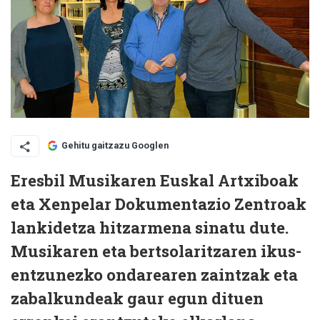
Gehitu gaitzazu Googlen
Eresbil Musikaren Euskal Artxiboak
eta Xenpelar Dokumentazio Zentroak
lankidetza hitzarmena sinatu dute.
Musikaren eta bertsolaritzaren ikus-
entzunezko ondarearen zaintzak eta
zabalkundeak gaur egun dituen