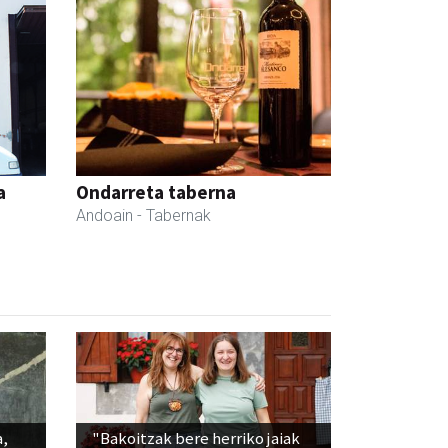
a
Ondarreta taberna
Andoain
- Tabernak
a,
"Bakoitzak bere herriko jaiak