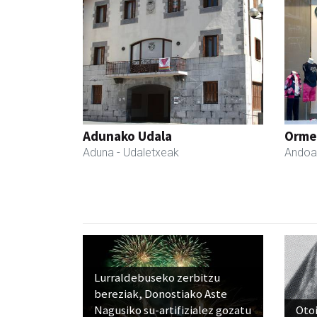
Adunako Udala
Ormen
Aduna
- Udaletxeak
Andoa
Lurraldebuseko zerbitzu
bereziak, Donostiako Aste
Nagusiko su-artifizialez gozatu
Otoi