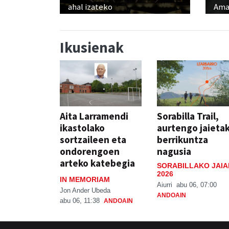
ahal izateko
Ama
Ikusienak
Aita Larramendi
Sorabilla Trail,
ikastolako
aurtengo jaieta
sortzaileen eta
berrikuntza
ondorengoen
nagusia
arteko katebegia
SORABILLAKO JAIA
2026
IN MEMORIAM
Aiurri
abu 06, 07:00
Jon Ander Ubeda
ANDOAIN
abu 06, 11:38
ANDOAIN