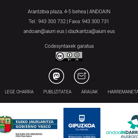
Arantzibia plaza, 4-5 behea | ANDOAIN
Tel.: 943 300 732 | Faxa: 943 300 731
andoain@aiurri.eus | idazkaritza@aiurri.eus
Codesyntaxek garatua
LEGE OHARRA
PUBLIZITATEA
ARAUAK
HARREMANET