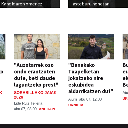
 Kandidaren omenez
asteburu honetan
"Auzotarrek oso
"Banakako
Bu
ko
ondo erantzuten
Txapelketan
eu
dute, beti daude
jokatzeko nire
ek
laguntzeko prest"
eskubidea
Be
aldarrikatzen dut"
K
SORABILLAKO JAIAK
Aiu
2026
UR
Aiurri
abu 07, 12:00
Lide Ruiz Telleria
URNIETA
abu 07, 08:00
ANDOAIN