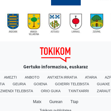
Gertuko informazioa, euskaraz
AMEZTI
ANBOTO
ANTXETA IRRATIA
ATARIA
AZP
TIA
GEURIA
GOIENA
GOIERRI TELEBISTA
GUAIXE
IZMENDI TELEBISTA
ORIO GUKA
TXINTXARRI
ZARAUT
Matx
Gurean
Ttap
Tokikom publizitatea