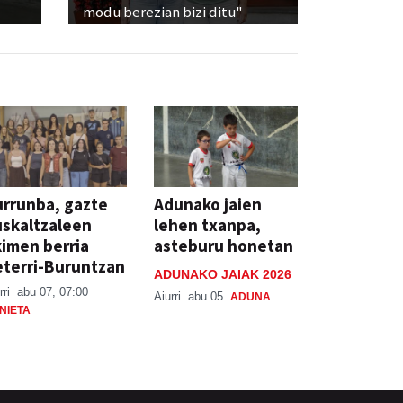
modu berezian bizi ditu"
rrunba, gazte
Adunako jaien
skaltzaleen
lehen txanpa,
imen berria
asteburu honetan
terri-Buruntzan
ADUNAKO JAIAK 2026
rri
abu 07, 07:00
Aiurri
abu 05
ADUNA
NIETA