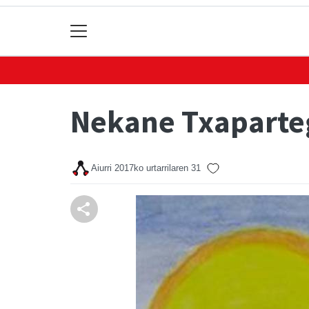
Nekane Txaparte
Aiurri
2017ko urtarrilaren 31