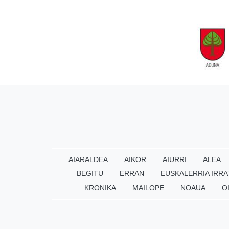
AIARALDEA
AIKOR
AIURRI
ALEA
BEGITU
ERRAN
EUSKALERRIA IRRA
KRONIKA
MAILOPE
NOAUA
O