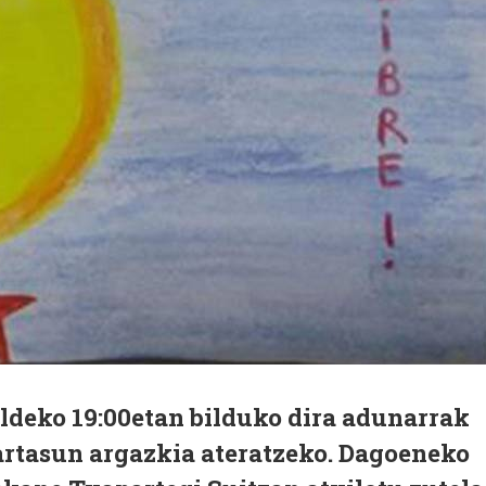
aldeko 19:00etan bilduko dira adunarrak
rtasun argazkia ateratzeko. Dagoeneko