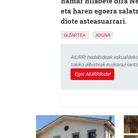
hamar hilabete dira N
eta haren egoera salat
diote asteasuarrari.
GIZARTEA
ADUNA
AIURRI hedabideak eskualdeko n
tokiko albisteak euskaraz lan
Egin AIURRIkide!