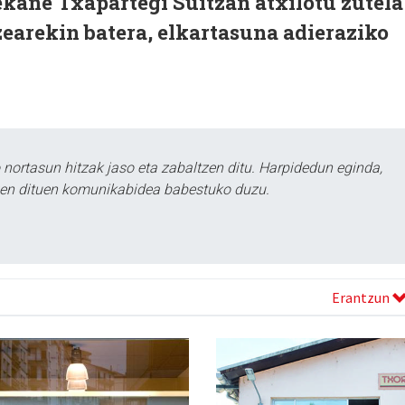
ekane Txapartegi Suitzan atxilotu zutela
zearekin batera, elkartasuna adieraziko
ortasun hitzak jaso eta zabaltzen ditu. Harpidedun eginda,
tzen dituen komunikabidea babestuko duzu.
Erantzun