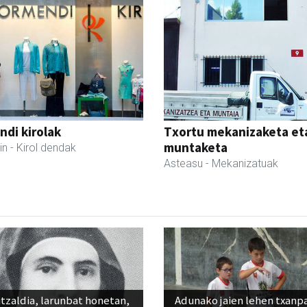
di kirolak
Txortu mekanizaketa et
muntaketa
in
- Kirol dendak
Asteasu
- Mekanizatuak
tzaldia, larunbat honetan,
Adunako jaien lehen txanp