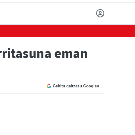
arritasuna eman
Gehitu gaitzazu Googlen