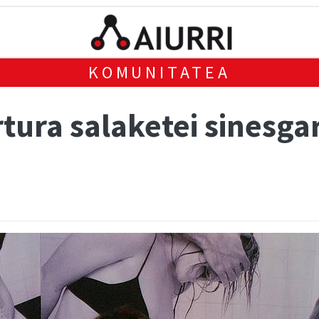
KOMUNITATEA
rtura salaketei sinesg