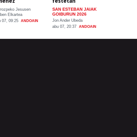
menez
festetan
SAN ESTEBAN JAIAK
rrozpeko Jesusen
GOIBURUN 2026
ben Elkartea
Jon Ander Ubeda
 07, 09:25
ANDOAIN
abu 07, 20:37
ANDOAIN