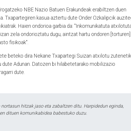
n frogatzeko NBE Nazio Batuen Erakundeak erabiltzen duen
. Txapartegiren kasua aztertu dute Onder Ozkalipcik auzite
atrak. Haien ondorioa garbia da: "Inkomunikatuta atxilotut
zan zela ondorioztatu dugu, aintzat hartu ondoren [torturen]
sto fisikoak".
bete beteko dira Nekane Txapartegi Suizan atxilotu zutenetik
u dute Adunan. Datozen bi hilabetetarako mobilizazio
agarri dute.
ortasun hitzak jaso eta zabaltzen ditu. Harpidedun eginda,
tzen dituen komunikabidea babestuko duzu.