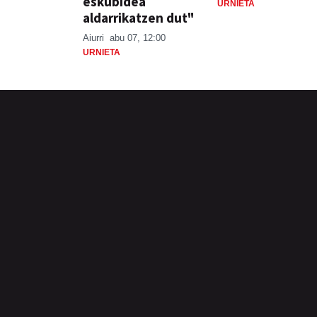
eskubidea
URNIETA
aldarrikatzen dut"
Aiurri
abu 07, 12:00
URNIETA