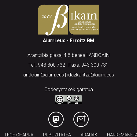
Aiurri.eus - Erroitz BM
Arantzibia plaza, 4-5 behea | ANDOAIN
Tel.: 943 300 732 | Faxa: 943 300 731
andoain@aiurri.eus | idazkaritza@aiurri.eus
Codesyntaxek garatua
LEGE OHARRA
PUBLIZITATEA
ARAUAK
HARREMANET