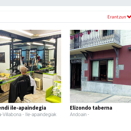
Erantzun
ndi ile-apaindegia
Elizondo taberna
-Villabona
- Ile-apaindegiak
Andoain
-