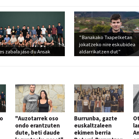
"Banakako Txapelketan
jokatzeko nire eskubidea
s zabala jaso du Ansak
aldarrikatzen dut"
so
"Auzotarrek oso
Burrunba, gazte
Ot
ondo erantzuten
euskaltzaleen
la
dute, beti daude
ekimen berria
A