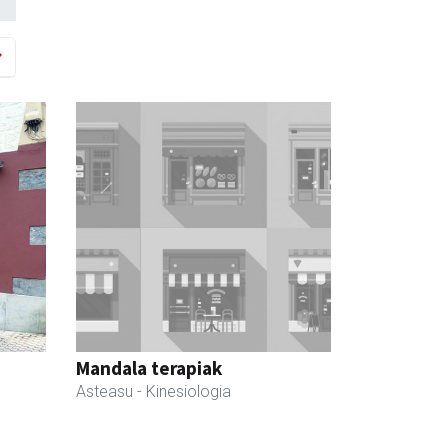
Mandala terapiak
Asteasu
- Kinesiologia