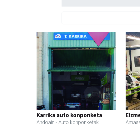
Karrika auto konponketa
Eizme
Andoain
- Auto konponketak
Amasa