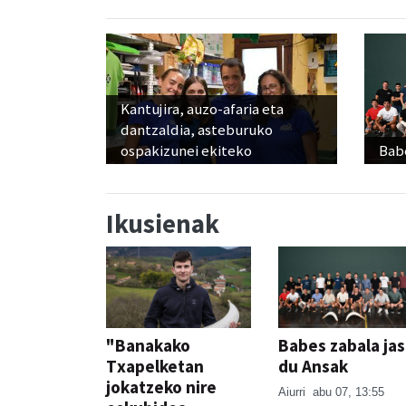
Kantujira, auzo-afaria eta
dantzaldia, asteburuko
ospakizunei ekiteko
Babe
Ikusienak
"Banakako
Babes zabala ja
Txapelketan
du Ansak
jokatzeko nire
Aiurri
abu 07, 13:55