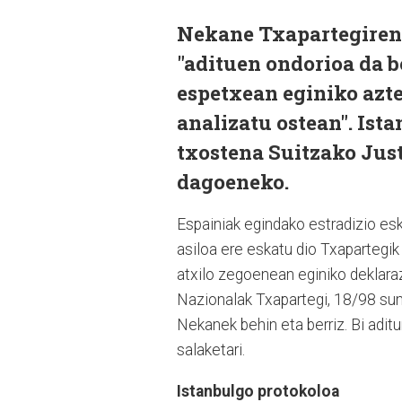
Nekane Txapartegiren 
"adituen ondorioa da b
espetxean eginiko azt
analizatu ostean". Ist
txostena Suitzako Just
dagoeneko.
Espainiak egindako estradizio es
asiloa ere eskatu dio Txapartegi
atxilo zegoenean eginiko deklaraz
Nazionalak Txapartegi, 18/98 suma
Nekanek behin eta berriz. Bi adi
salaketari.
Istanbulgo protokoloa