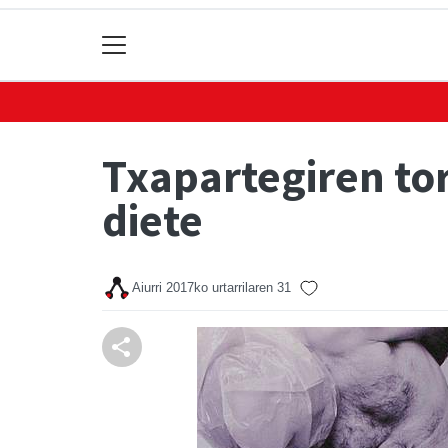
Txapartegiren to
diete
Aiurri
2017ko urtarrilaren 31