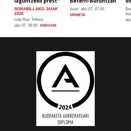
laguntzeko prest"
Beterri-Buruntzan
o
SORABILLAKO JAIAK
Aiurri
abu 07, 07:00
Be
2026
Ala
URNIETA
Lide Ruiz Telleria
abu
abu 07, 08:00
ANDOAIN