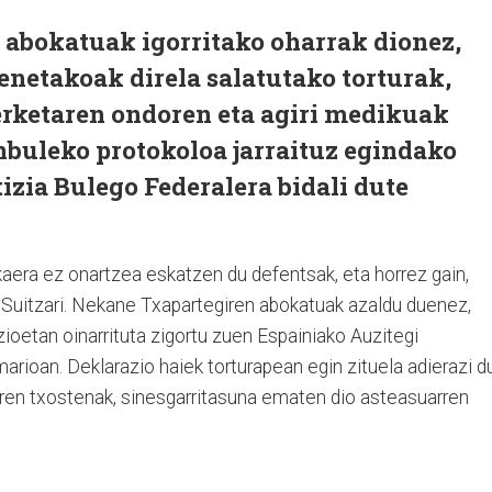
abokatuak igorritako oharrak dionez,
enetakoak direla salatutako torturak,
erketaren ondoren eta agiri medikuak
anbuleko protokoloa jarraituz egindako
izia Bulego Federalera bidali dute
kaera ez onartzea eskatzen du defentsak, eta horrez gain,
k Suitzari. Nekane Txapartegiren abokatuak azaldu duenez,
ioetan oinarrituta zigortu zuen Espainiako Auzitegi
rioan. Deklarazio haiek torturapean egin zituela adierazi d
turen txostenak, sinesgarritasuna ematen dio asteasuarren