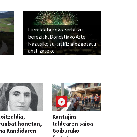
Lurraldebuseko zerbitzu
bereziak, Donostiako Aste
Nagusiko su-artifizialez gozatu
ahal izateko
oitzaldia,
Kantujira
runbat honetan,
taldearen saioa
ma Kandidaren
Goiburuko