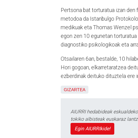
Pertsona bat torturatua izan de
metodoa da Istanbulgo Protokoloa
medikuak eta Thomas Wenzel psiki
egon zen 10 egunetan torturatua i
diagnostiko psikologikoak eta arra
Otsailaren 6an, bestalde, 10 hila
Hori gogoan, elkarretaratzea deit
ezberdinak deituko dituztela ere ir
GIZARTEA
AIURRI hedabideak eskualdeko n
tokiko albisteak euskaraz lan
Egin AIURRIkide!