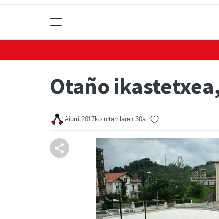
Otaño ikastetxea,
Aiurri
2017ko urtarrilaren 30a