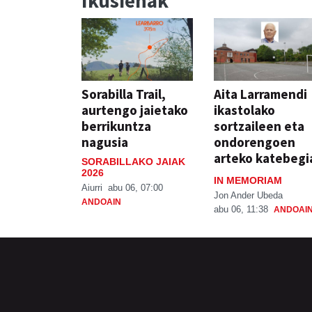
Ikusienak
Sorabilla Trail,
Aita Larramendi
aurtengo jaietako
ikastolako
berrikuntza
sortzaileen eta
nagusia
ondorengoen
arteko katebegi
SORABILLAKO JAIAK
2026
IN MEMORIAM
Aiurri
abu 06, 07:00
Jon Ander Ubeda
ANDOAIN
abu 06, 11:38
ANDOAI