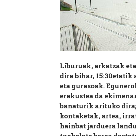
Liburuak, arkatzak eta
dira bihar, 15:30etatik
eta gurasoak. Egunerok
erakustea da ekimenar
banaturik arituko dira
kontaketak, artea, irr
hainbat jarduera landu
txokolate beroa dastat