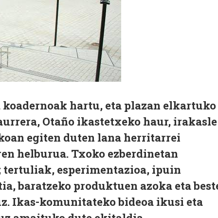
 koadernoak hartu, eta plazan elkartuko
 aurrera, Otaño ikastetxeko haur, irakasle
oan egiten duten lana herritarrei
en helburua. Txoko ezberdinetan
; tertuliak, esperimentazioa, ipuin
atia, baratzeko produktuen azoka eta best
z. Ikas-komunitateko bideoa ikusi eta
uz amaituko dute ekitaldia.