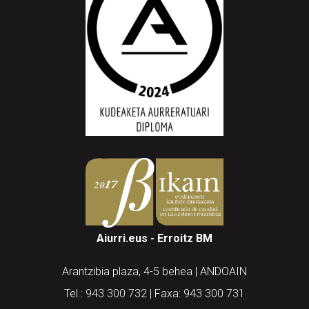
Aiurri.eus - Erroitz BM
Arantzibia plaza, 4-5 behea | ANDOAIN
Tel.: 943 300 732 | Faxa: 943 300 731