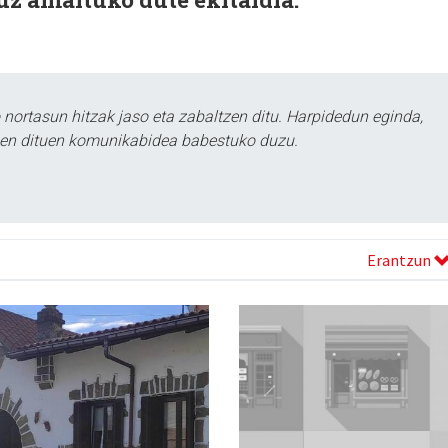
ortasun hitzak jaso eta zabaltzen ditu. Harpidedun eginda,
tzen dituen komunikabidea babestuko duzu.
Erantzun