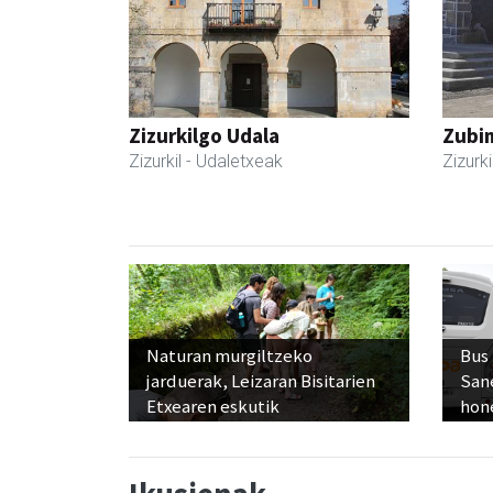
Zizurkilgo Udala
Zubim
Zizurkil
- Udaletxeak
Zizurki
Naturan murgiltzeko
Bus
jarduerak, Leizaran Bisitarien
San
Etxearen eskutik
hon