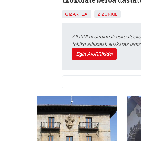
GIZARTEA
ZIZURKIL
AIURRI hedabideak eskualdeko n
tokiko albisteak euskaraz lan
Egin AIURRIkide!