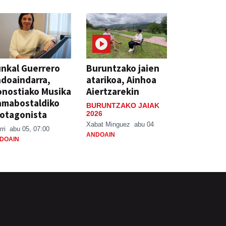
nkal Guerrero
Buruntzako jaien
doaindarra,
atarikoa, Ainhoa
nostiako Musika
Aiertzarekin
amabostaldiko
BURUNTZAKO JAIAK
otagonista
2026
Xabat Minguez
abu 04
rri
abu 05, 07:00
ANDOAIN
DOAIN