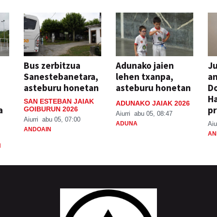
Bus zerbitzua
Adunako jaien
Ju
Sanestebanetara,
lehen txanpa,
an
asteburu honetan
asteburu honetan
Do
H
SAN ESTEBAN JAIAK
ADUNAKO JAIAK 2026
a
pr
GOIBURUN 2026
Aiurri
abu 05, 08:47
Aiurri
abu 05, 07:00
ADUNA
Aiu
ANDOAIN
AN
N