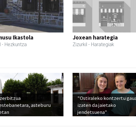
usu Ikastola
Joxean harategia
l
- Hezkuntza
Zizurkil
- Harategiak
 zerbitzua
"Ostiraleko kontzertu gau
estebanetara, asteburu
izaten da jaietako
etan
jendetsuena"