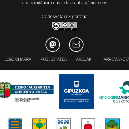
andoain@aiurri.eus | idazkaritza@aiurri.eus
Codesyntaxek garatua
LEGE OHARRA
PUBLIZITATEA
ARAUAK
HARREMANET