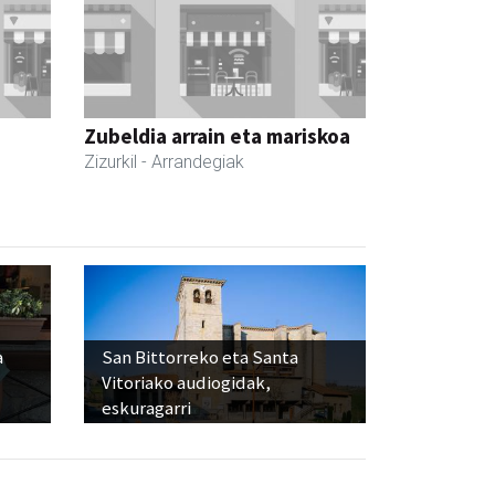
Zubeldia arrain eta mariskoa
Zizurkil
- Arrandegiak
a
San Bittorreko eta Santa
Vitoriako audiogidak,
eskuragarri