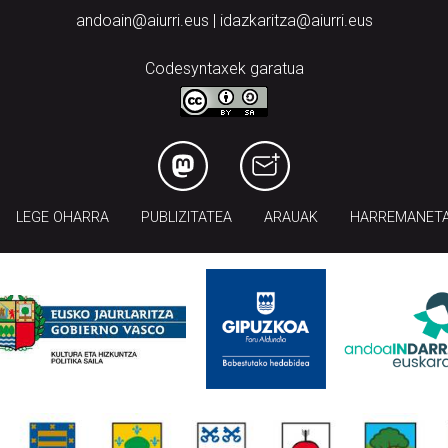
andoain@aiurri.eus | idazkaritza@aiurri.eus
Codesyntaxek garatua
LEGE OHARRA
PUBLIZITATEA
ARAUAK
HARREMANET