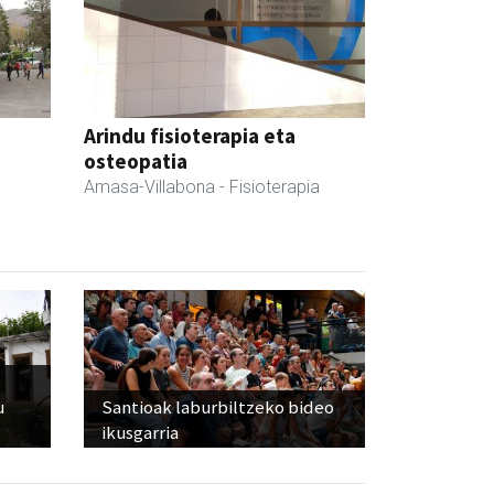
Arindu fisioterapia eta
osteopatia
Amasa-Villabona
- Fisioterapia
u
Santioak laburbiltzeko bideo
ikusgarria