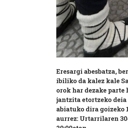
Eresargi abesbatza, be
ibiliko da kalez kale 
orok har dezake parte h
jantzita etortzeko deia
abiatuko dira goizeko 
aurrez:
Urtarrilaren 30
20:00etan.