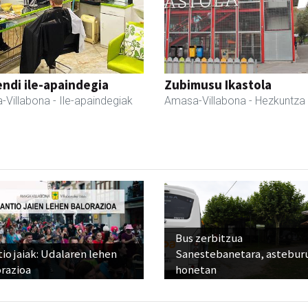
ndi ile-apaindegia
Zubimusu Ikastola
-Villabona
- Ile-apaindegiak
Amasa-Villabona
- Hezkuntza
Bus zerbitzua
io jaiak: Udalaren lehen
Sanestebanetara, astebur
razioa
honetan