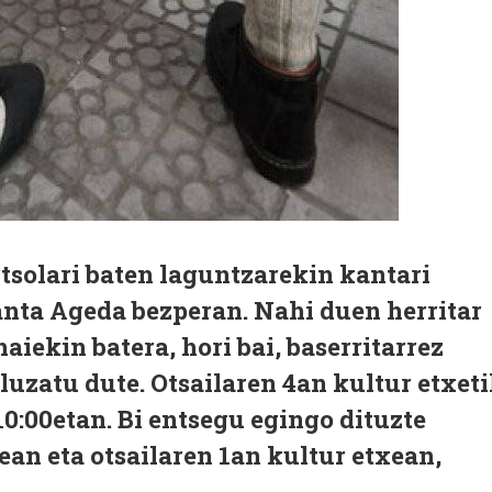
rtsolari baten laguntzarekin kantari
Santa Ageda bezperan. Nahi duen herritar
aiekin batera, hori bai, baserritarrez
 luzatu dute. Otsailaren 4an kultur etxet
10:00etan. Bi entsegu egingo dituzte
ean eta otsailaren 1an kultur etxean,