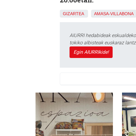
GIZARTEA
AMASA-VILLABONA
AIURRI hedabideak eskualdeko n
tokiko albisteak euskaraz lan
Egin AIURRIkide!