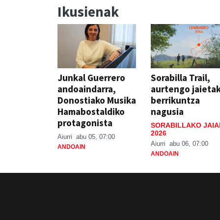
Ikusienak
Junkal Guerrero
Sorabilla Trail,
andoaindarra,
aurtengo jaieta
Donostiako Musika
berrikuntza
Hamabostaldiko
nagusia
protagonista
SORABILLAKO JAIA
2026
Aiurri
abu 05, 07:00
Aiurri
abu 06, 07:00
ANDOAIN
ANDOAIN