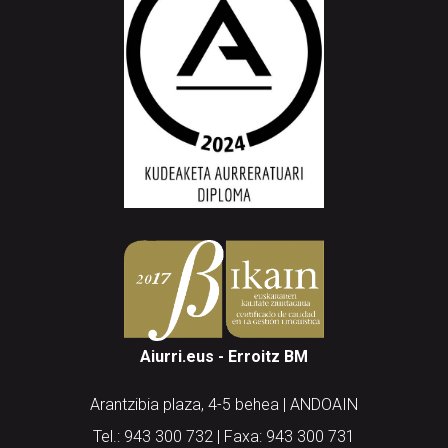
Aiurri.eus - Erroitz BM
Arantzibia plaza, 4-5 behea | ANDOAIN
Tel.: 943 300 732 | Faxa: 943 300 731