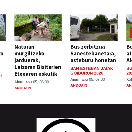
Naturan
Bus zerbitzua
Bu
ko
murgiltzeko
Sanestebanetara,
at
jarduerak,
asteburu honetan
Ai
Leizaran Bisitarien
SAN ESTEBAN JAIAK
BU
Etxearen eskutik
GOIBURUN 2026
20
K
Aiurri
abu 05, 07:00
Xa
Aiurri
abu 05, 08:30
ANDOAIN
AN
ANDOAIN