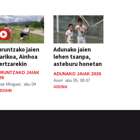
runtzako jaien
Adunako jaien
arikoa, Ainhoa
lehen txanpa,
ertzarekin
asteburu honetan
RUNTZAKO JAIAK
ADUNAKO JAIAK 2026
26
Aiurri
abu 05, 08:47
bat Minguez
abu 04
ADUNA
DOAIN