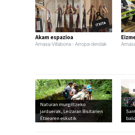
Akam espazioa
Eizme
Amasa-Villabona
- Arropa-dendak
Amasa
Naturan murgiltzeko
jarduerak, Leizaran Bisitarien
Sant
Etxearen eskutik
balo