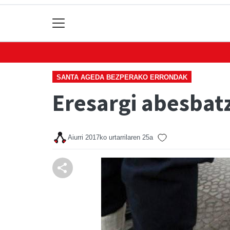
SANTA AGEDA BEZPERAKO ERRONDAK
Eresargi abesbat
Aiurri
2017ko urtarrilaren 25a