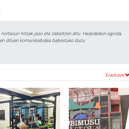
ortasun hitzak jaso eta zabaltzen ditu. Harpidedun eginda,
tzen dituen komunikabidea babestuko duzu.
Erantzun