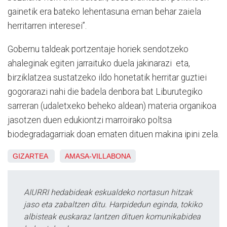
gainetik era bateko lehentasuna eman behar zaiela
herritarren interesei”.
Gobernu taldeak portzentaje horiek sendotzeko
ahaleginak egiten jarraituko duela jakinarazi eta,
birziklatzea sustatzeko ildo honetatik herritar guztiei
gogorarazi nahi die badela denbora bat Liburutegiko
sarreran (udaletxeko beheko aldean) materia organikoa
jasotzen duen edukiontzi marroirako poltsa
biodegradagarriak doan ematen dituen makina ipini zela.
GIZARTEA
AMASA-VILLABONA
AIURRI hedabideak eskualdeko nortasun hitzak
jaso eta zabaltzen ditu. Harpidedun eginda, tokiko
albisteak euskaraz lantzen dituen komunikabidea