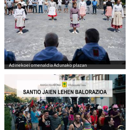
Adinekoei omenaldia Adunako plazan