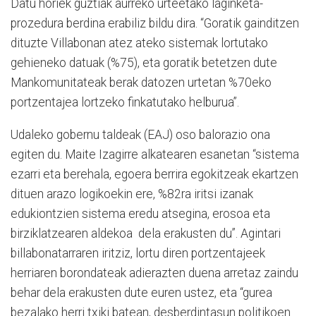
Datu horiek guztiak aurreko urteetako laginketa-
prozedura berdina erabiliz bildu dira. “Goratik gainditzen
dituzte Villabonan atez ateko sistemak lortutako
gehieneko datuak (%75), eta goratik betetzen dute
Mankomunitateak berak datozen urtetan %70eko
portzentajea lortzeko finkatutako helburua”.
Udaleko gobernu taldeak (EAJ) oso balorazio ona
egiten du. Maite Izagirre alkatearen esanetan “sistema
ezarri eta berehala, egoera berrira egokitzeak ekartzen
dituen arazo logikoekin ere, %82ra iritsi izanak
edukiontzien sistema eredu atsegina, erosoa eta
birziklatzearen aldekoa dela erakusten du”. Agintari
billabonatarraren iritziz, lortu diren portzentajeek
herriaren borondateak adierazten duena arretaz zaindu
behar dela erakusten dute euren ustez, eta “gurea
bezalako herri txiki batean, desberdintasun politikoen