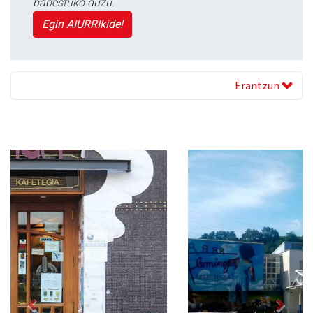
babestuko duzu.
Egin AIURRIkide!
Erantzun
Previous
Next