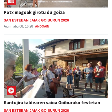
Potx magoak girotu du goiza
SAN ESTEBAN JAIAK GOIBURUN 2026
Aiurri
abu 08, 16:28
ANDOAIN
Kantujira taldearen saioa Goiburuko festetan
SAN ESTEBAN JAIAK GOIBURUN 2026