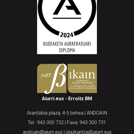
Aiurri.eus - Erroitz BM
Arantzibia plaza, 4-5 behea | ANDOAIN
Tel.: 943 300 732 | Faxa: 943 300 731
andoain@aiurri.eus | idazkaritza@aiurri.eus