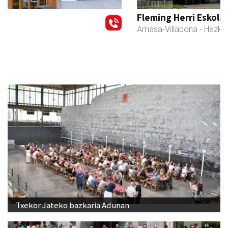
Fleming Herri Eskola
Amasa-Villabona
- Hezkuntza
Txekor Jateko bazkaria Adunan