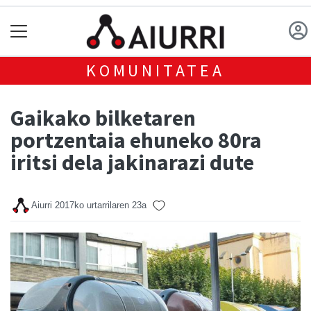
KOMUNITATEA
Gaikako bilketaren
portzentaia ehuneko 80ra
iritsi dela jakinarazi dute
Aiurri
2017ko urtarrilaren 23a