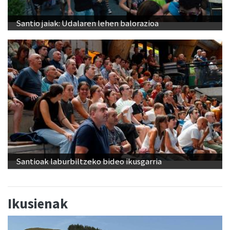
Santio jaiak: Udalaren lehen balorazioa
Santioak laburbiltzeko bideo ikusgarria
Ikusienak