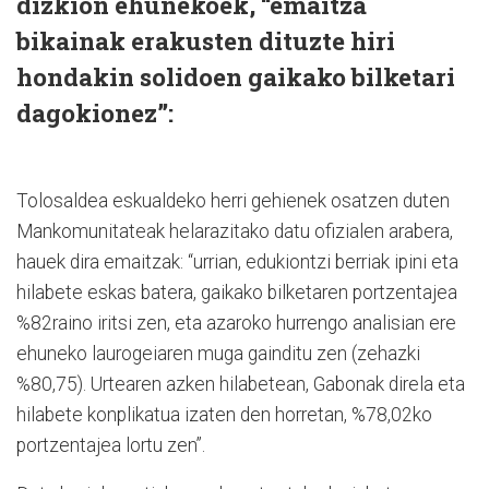
dizkion ehunekoek, “emaitza
bikainak erakusten dituzte hiri
hondakin solidoen gaikako bilketari
dagokionez”:
Tolosaldea eskualdeko herri gehienek osatzen duten
Mankomunitateak helarazitako datu ofizialen arabera,
hauek dira emaitzak: “urrian, edukiontzi berriak ipini eta
hilabete eskas batera, gaikako bilketaren portzentajea
%82raino iritsi zen, eta azaroko hurrengo analisian ere
ehuneko laurogeiaren muga gainditu zen (zehazki
%80,75). Urtearen azken hilabetean, Gabonak direla eta
hilabete konplikatua izaten den horretan, %78,02ko
portzentajea lortu zen”.