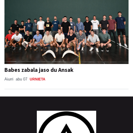
Babes zabala jaso du Ansak
Aiurri
abu 07
URNIETA