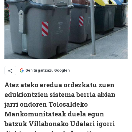
Gehitu gaitzazu Googlen
Atez ateko eredua ordezkatu zuen
edukiontzien sistema berria abian
jarri ondoren Tolosaldeko
Mankomunitateak duela egun
batzuk Villabonako Udalari igorri