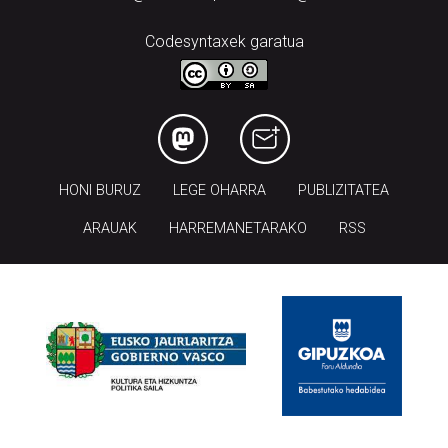
Codesyntaxek garatua
HONI BURUZ
LEGE OHARRA
PUBLIZITATEA
ARAUAK
HARREMANETARAKO
RSS