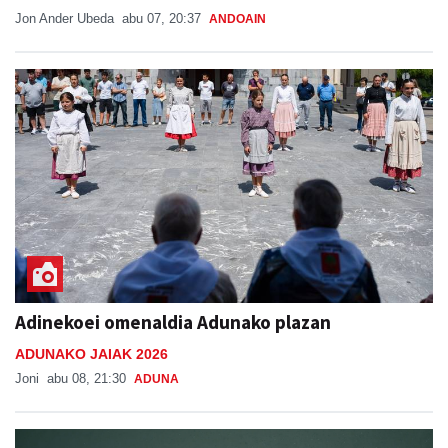
Jon Ander Ubeda
abu 07, 20:37
ANDOAIN
Adinekoei omenaldia Adunako plazan
ADUNAKO JAIAK 2026
Joni
abu 08, 21:30
ADUNA