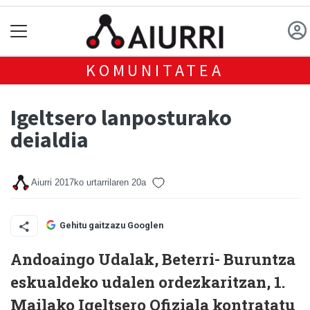
KOMUNITATEA
Igeltsero lanposturako
deialdia
Aiurri
2017ko urtarrilaren 20a
Gehitu gaitzazu Googlen
Andoaingo Udalak, Beterri- Buruntza
eskualdeko udalen ordezkaritzan, 1.
Mailako Igeltsero Ofiziala kontratatu