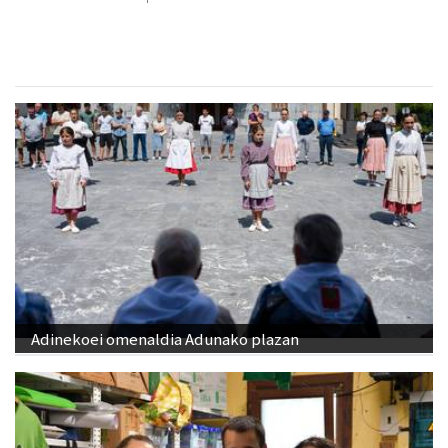
Adinekoei omenaldia Adunako plazan