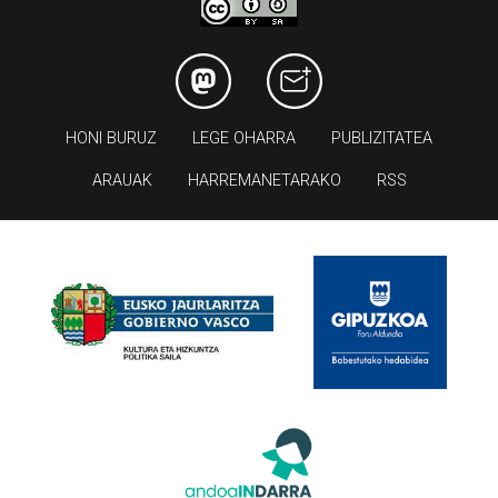
HONI BURUZ
LEGE OHARRA
PUBLIZITATEA
ARAUAK
HARREMANETARAKO
RSS