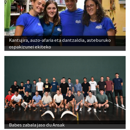
Kantujira, auzo-afaria eta dantzaldia, asteburuko
ospakizunei ekiteko
Babes zabala jaso du Ansak