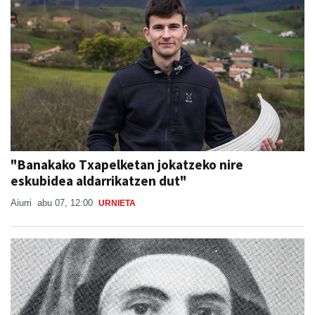
"Banakako Txapelketan jokatzeko nire
eskubidea aldarrikatzen dut"
Aiurri
abu 07, 12:00
URNIETA