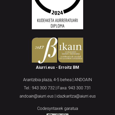
Aiurri.eus - Erroitz BM
Arantzibia plaza, 4-5 behea | ANDOAIN
Tel.: 943 300 732 | Faxa: 943 300 731
andoain@aiurri.eus | idazkaritza@aiurri.eus
Codesyntaxek garatua