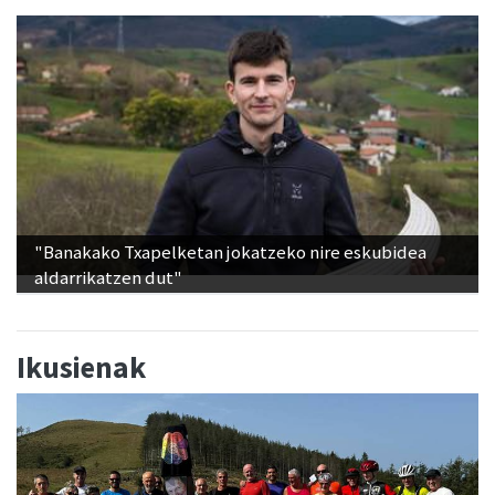
"Banakako Txapelketan jokatzeko nire eskubidea
aldarrikatzen dut"
Ikusienak