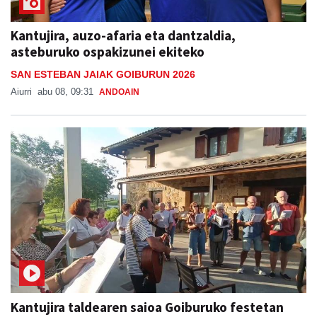
Kantujira, auzo-afaria eta dantzaldia,
asteburuko ospakizunei ekiteko
SAN ESTEBAN JAIAK GOIBURUN 2026
Aiurri
abu 08, 09:31
ANDOAIN
Kantujira taldearen saioa Goiburuko festetan