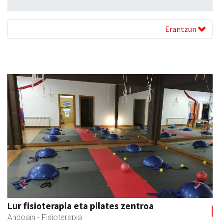
Erantzun
Previous
Next
Lur fisioterapia eta pilates zentroa
Andoain
- Fisioterapia