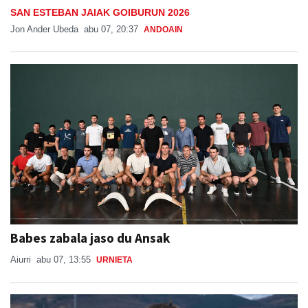
SAN ESTEBAN JAIAK GOIBURUN 2026
Jon Ander Ubeda
abu 07, 20:37
ANDOAIN
Babes zabala jaso du Ansak
Aiurri
abu 07, 13:55
URNIETA