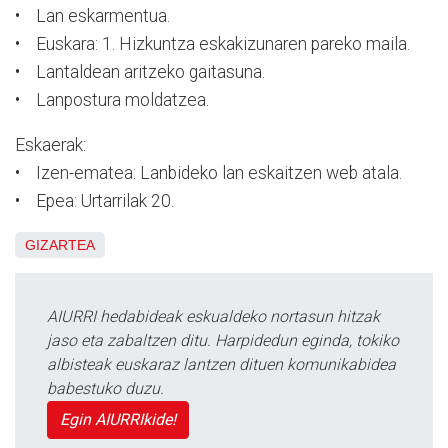
• Lan eskarmentua.
• Euskara: 1. Hizkuntza eskakizunaren pareko maila.
• Lantaldean aritzeko gaitasuna.
• Lanpostura moldatzea.
Eskaerak:
• Izen-ematea: Lanbideko lan eskaitzen web atala.
• Epea: Urtarrilak 20.
GIZARTEA
AIURRI hedabideak eskualdeko nortasun hitzak
jaso eta zabaltzen ditu. Harpidedun eginda, tokiko
albisteak euskaraz lantzen dituen komunikabidea
babestuko duzu.
Egin AIURRIkide!