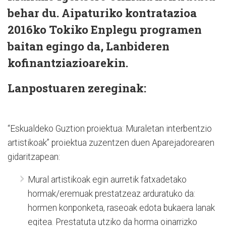
behar du. Aipaturiko kontratazioa
2016ko Tokiko Enplegu programen
baitan egingo da, Lanbideren
kofinantziazioarekin.
Lanpostuaren zereginak:
“Eskualdeko Guztion proiektua: Muraletan interbentzio
artistikoak” proiektua zuzentzen duen Aparejadorearen
gidaritzapean:
Mural artistikoak egin aurretik fatxadetako
hormak/eremuak prestatzeaz arduratuko da:
hormen konponketa, raseoak edota bukaera lanak
egitea. Prestatuta utziko da horma oinarrizko