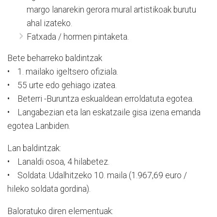
margo lanarekin gerora mural artistikoak burutu
ahal izateko.
Fatxada / hormen pintaketa.
Bete beharreko baldintzak
• 1. mailako igeltsero ofiziala.
• 55 urte edo gehiago izatea.
• Beterri -Buruntza eskualdean erroldatuta egotea.
• Langabezian eta lan eskatzaile gisa izena emanda
egotea Lanbiden.
Lan baldintzak:
• Lanaldi osoa, 4 hilabetez.
• Soldata: Udalhitzeko 10. maila (1.967,69 euro /
hileko soldata gordina).
Baloratuko diren elementuak: