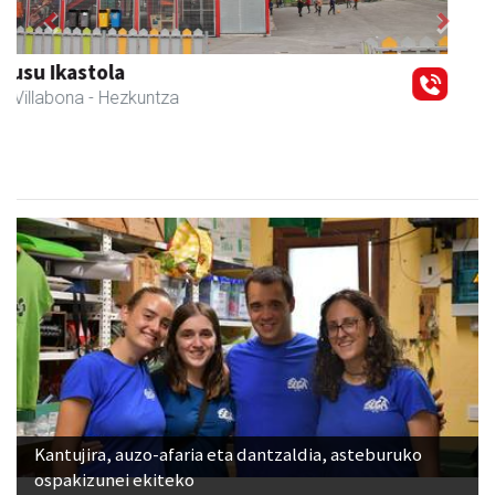
Previous
Next
Iraola aholkularitza
Amasa-Villabona
- Abokatuak
Kantujira, auzo-afaria eta dantzaldia, asteburuko
ospakizunei ekiteko