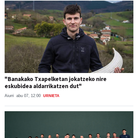
"Banakako Txapelketan jokatzeko nire
eskubidea aldarrikatzen dut"
Aiurri
abu 07, 12:00
URNIETA