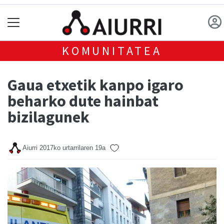
KOMUNITATEA
Gaua etxetik kanpo igaro
beharko dute hainbat
bizilagunek
Aiurri
2017ko urtarrilaren 19a