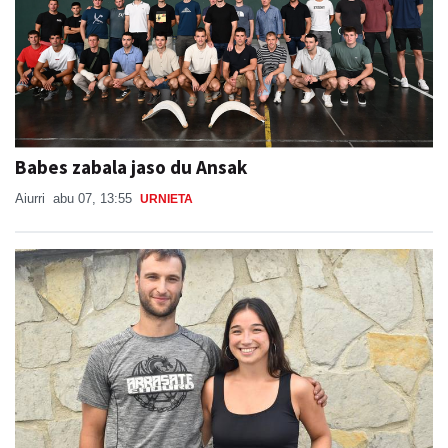
Babes zabala jaso du Ansak
Aiurri
abu 07, 13:55
URNIETA