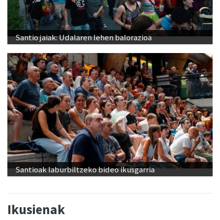
Santio jaiak: Udalaren lehen balorazioa
Santioak laburbiltzeko bideo ikusgarria
Ikusienak