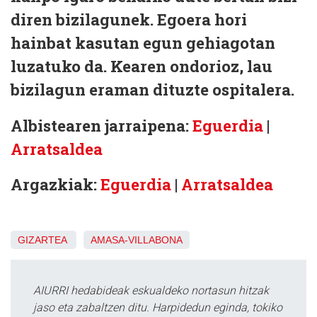
diren bizilagunek. Egoera hori
hainbat kasutan egun gehiagotan
luzatuko da. Kearen ondorioz, lau
bizilagun eraman dituzte ospitalera.
Albistearen jarraipena:
Eguerdia
|
Arratsaldea
Argazkiak:
Eguerdia
|
Arratsaldea
GIZARTEA
AMASA-VILLABONA
AIURRI hedabideak eskualdeko nortasun hitzak
jaso eta zabaltzen ditu. Harpidedun eginda, tokiko