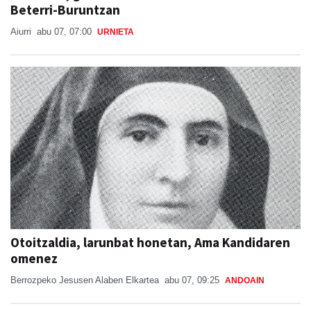
Beterri-Buruntzan
Aiurri
abu 07, 07:00
URNIETA
Otoitzaldia, larunbat honetan, Ama Kandidaren
omenez
Berrozpeko Jesusen Alaben Elkartea
abu 07, 09:25
ANDOAIN