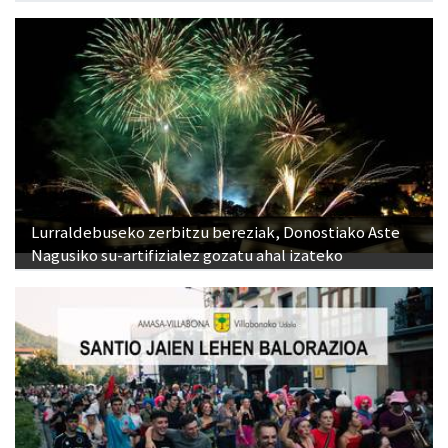
Lurraldebuseko zerbitzu bereziak, Donostiako Aste
Nagusiko su-artifizialez gozatu ahal izateko