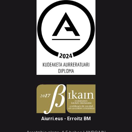
Aiurri.eus - Erroitz BM