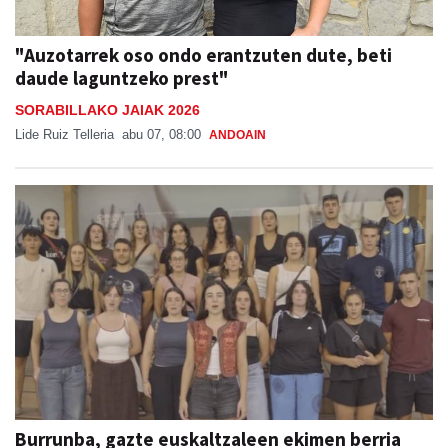
"Auzotarrek oso ondo erantzuten dute, beti
daude laguntzeko prest"
SORABILLAKO JAIAK 2026
Lide Ruiz Telleria
abu 07, 08:00
ANDOAIN
Burrunba, gazte euskaltzaleen ekimen berria