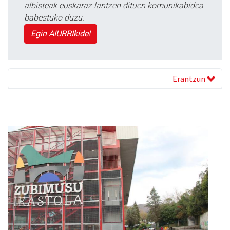
albisteak euskaraz lantzen dituen komunikabidea
babestuko duzu.
Egin AIURRIkide!
Erantzun