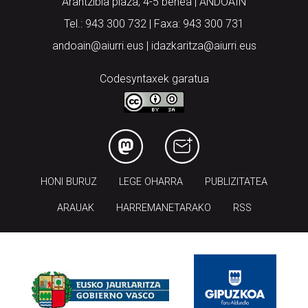
Arantzibia plaza, 4-5 behea | ANDOAIN
Tel.: 943 300 732 | Faxa: 943 300 731
andoain@aiurri.eus | idazkaritza@aiurri.eus
Codesyntaxek garatua
HONI BURUZ
LEGE OHARRA
PUBLIZITATEA
ARAUAK
HARREMANETARAKO
RSS