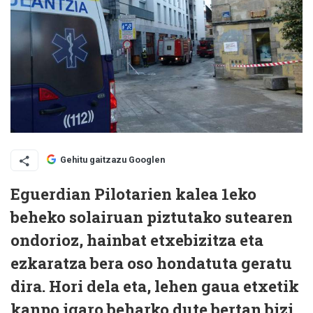
Gehitu gaitzazu Googlen
Eguerdian Pilotarien kalea 1eko
beheko solairuan piztutako sutearen
ondorioz, hainbat etxebizitza eta
ezkaratza bera oso hondatuta geratu
dira. Hori dela eta, lehen gaua etxetik
kanpo igaro beharko dute bertan bizi