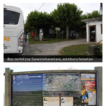
Bus zerbitzua Sanestebanetara, asteburu honetan