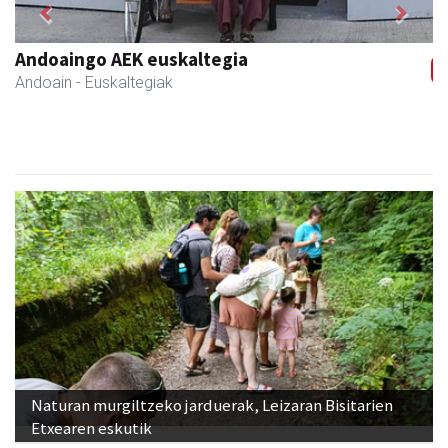
Previous
Next
Larraulgo herri ostatua
Larraul
- Jatetxeak
Naturan murgiltzeko jarduerak, Leizaran Bisitarien
Etxearen eskutik