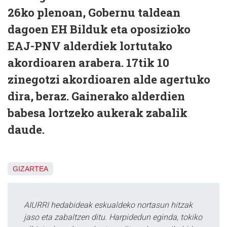
26ko plenoan, Gobernu taldean
dagoen EH Bilduk eta oposizioko
EAJ-PNV alderdiek lortutako
akordioaren arabera. 17tik 10
zinegotzi akordioaren alde agertuko
dira, beraz. Gainerako alderdien
babesa lortzeko aukerak zabalik
daude.
GIZARTEA
AIURRI hedabideak eskualdeko nortasun hitzak
jaso eta zabaltzen ditu. Harpidedun eginda, tokiko