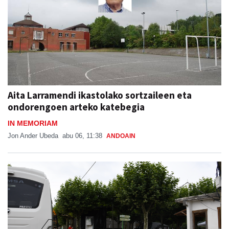
Aita Larramendi ikastolako sortzaileen eta
ondorengoen arteko katebegia
IN MEMORIAM
Jon Ander Ubeda
abu 06, 11:38
ANDOAIN