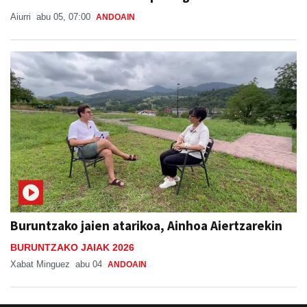
Aiurri
abu 05, 07:00
ANDOAIN
Buruntzako jaien atarikoa, Ainhoa Aiertzarekin
BURUNTZAKO JAIAK 2026
Xabat Minguez
abu 04
ANDOAIN