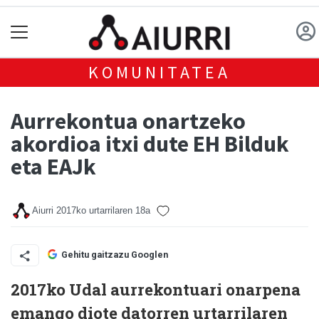
KOMUNITATEA
Aurrekontua onartzeko
akordioa itxi dute EH Bilduk
eta EAJk
Aiurri
2017ko urtarrilaren 18a
Gehitu gaitzazu Googlen
2017ko Udal aurrekontuari onarpena
emango diote datorren urtarrilaren