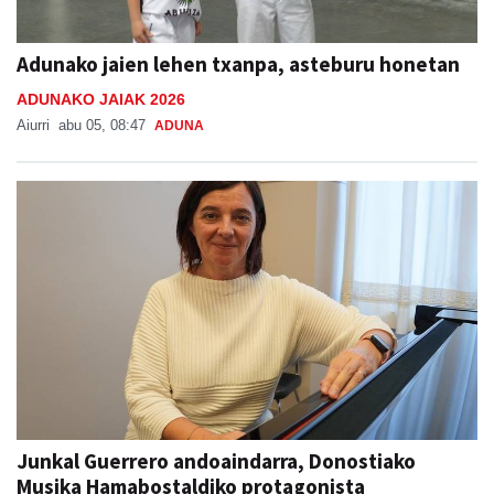
Adunako jaien lehen txanpa, asteburu honetan
ADUNAKO JAIAK 2026
Aiurri
abu 05, 08:47
ADUNA
Junkal Guerrero andoaindarra, Donostiako
Musika Hamabostaldiko protagonista