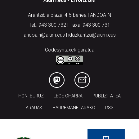
Aiurri.eus - Erroitz BM
Arantzibia plaza, 4-5 behea | ANDOAIN
Tel.: 943 300 732 | Faxa: 943 300 731
andoain@aiurri.eus | idazkaritza@aiurri.eus
Codesyntaxek garatua
HONI BURUZ
LEGE OHARRA
PUBLIZITATEA
ARAUAK
HARREMANETARAKO
RSS