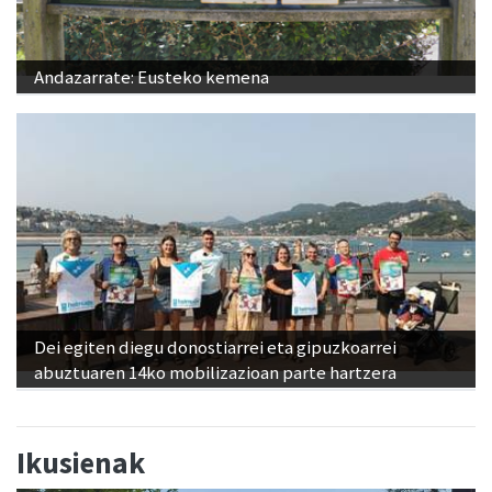
Andazarrate: Eusteko kemena
Dei egiten diegu donostiarrei eta gipuzkoarrei
abuztuaren 14ko mobilizazioan parte hartzera
Ikusienak