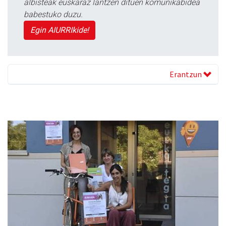
albisteak euskaraz lantzen dituen komunikabidea
babestuko duzu.
Egin AIURRIkide!
Erantzun