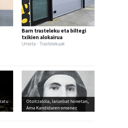
Barn trasteleku eta biltegi
txikien alokairua
Urnieta
- Trastelekuak
ozatu
Otoitzaldia, larunbat honetan,
Ama Kandidaren omenez