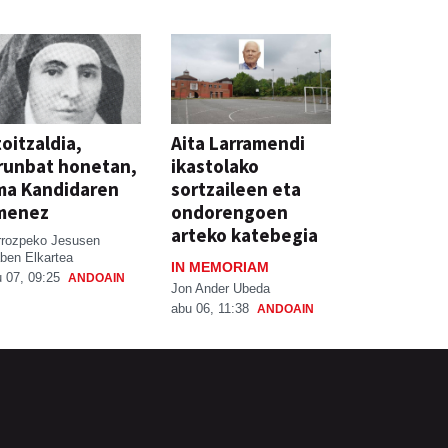
oitzaldia,
Aita Larramendi
runbat honetan,
ikastolako
ma Kandidaren
sortzaileen eta
menez
ondorengoen
arteko katebegia
rrozpeko Jesusen
ben Elkartea
IN MEMORIAM
 07, 09:25
ANDOAIN
Jon Ander Ubeda
abu 06, 11:38
ANDOAIN