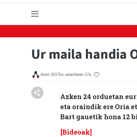
Ur maila handia O
Aiurri
2017ko urtarrilaren 17a
Azken 24 orduetan euri
eta oraindik ere Oria e
Bart gauetik hona 12 b
[Bideoak]