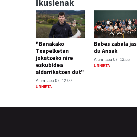
Ikusienak
"Banakako
Babes zabala ja
Txapelketan
du Ansak
jokatzeko nire
Aiurri
abu 07, 13:55
eskubidea
URNIETA
aldarrikatzen dut"
Aiurri
abu 07, 12:00
URNIETA