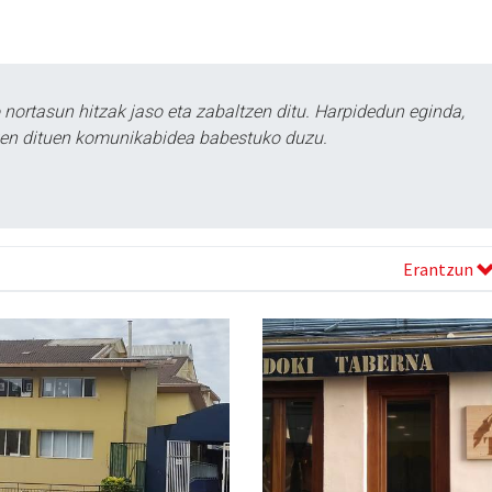
ortasun hitzak jaso eta zabaltzen ditu. Harpidedun eginda,
tzen dituen komunikabidea babestuko duzu.
Erantzun