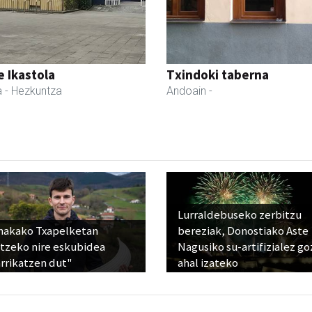
 Ikastola
Txindoki taberna
a
- Hezkuntza
Andoain
-
Lurraldebuseko zerbitzu
nakako Txapelketan
bereziak, Donostiako Aste
atzeko nire eskubidea
Nagusiko su-artifizialez g
rrikatzen dut"
ahal izateko