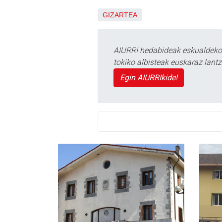
GIZARTEA
AIURRI hedabideak eskualdeko n
tokiko albisteak euskaraz lan
Egin AIURRIkide!