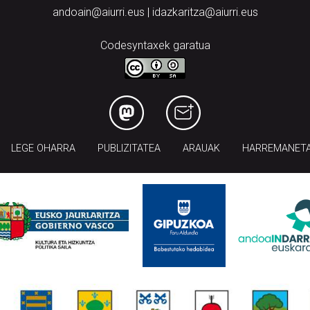
andoain@aiurri.eus | idazkaritza@aiurri.eus
Codesyntaxek garatua
LEGE OHARRA
PUBLIZITATEA
ARAUAK
HARREMANET