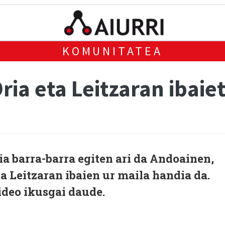
KOMUNITATEA
ria eta Leitzaran ibaie
a barra-barra egiten ari da Andoainen,
ta Leitzaran ibaien ur maila handia da.
ideo ikusgai daude.