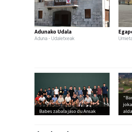
Adunako Udala
Egape
Aduna
- Udaletxeak
Urniet
"Ba
jok
Babes zabala jaso du Ansak
alda