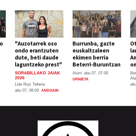
so
"Auzotarrek oso
Burrunba, gazte
Ot
ondo erantzuten
euskaltzaleen
la
dute, beti daude
ekimen berria
A
laguntzeko prest"
Beterri-Buruntzan
o
SORABILLAKO JAIAK
Aiurri
abu 07, 07:00
Be
2026
Ala
URNIETA
Lide Ruiz Telleria
abu
abu 07, 08:00
ANDOAIN