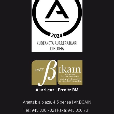
Aiurri.eus - Erroitz BM
Arantzibia plaza, 4-5 behea | ANDOAIN
Tel.: 943 300 732 | Faxa: 943 300 731