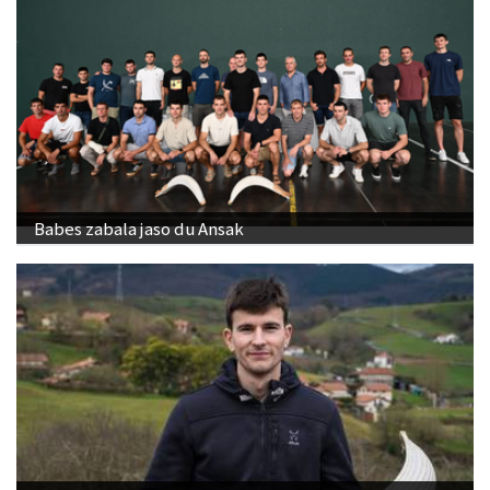
Babes zabala jaso du Ansak