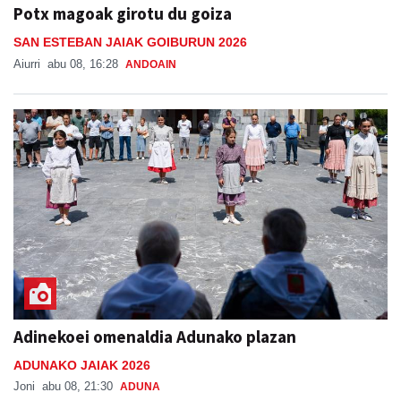
Potx magoak girotu du goiza
SAN ESTEBAN JAIAK GOIBURUN 2026
Aiurri
abu 08, 16:28
ANDOAIN
Adinekoei omenaldia Adunako plazan
ADUNAKO JAIAK 2026
Joni
abu 08, 21:30
ADUNA