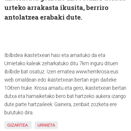
urteko arrakasta ikusita, berriro
antolatzea erabaki dute.
Ibilbidea ikastetxean hasi eta amaituko da eta
Urnietako kaleak zeharkatuko ditu 7km inguru dituen
ibilbide bat osatuz. Izen ematea www.herrikrosa.eus
web orrialdean edo ikastetxean bertan egin daiteke
10€ren truke. Krosa amaitu eta gero, ikastetxean bertan
dutxa eta hamaiketako bero bat hartzeko aukera izango
dute parte hartzaileek. Gainera, zenbait zozketa ere
burutuko dira.
GIZARTEA
URNIETA