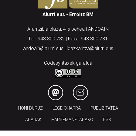
Aiurri.eus - Erroitz BM
Arantzibia plaza, 4-5 behea | ANDOAIN
Tel.: 943 300 732 | Faxa: 943 300 731
andoain@aiurri.eus | idazkaritza@aiurri.eus
Codesyntaxek garatua
HONI BURUZ
LEGE OHARRA
PUBLIZITATEA
ARAUAK
HARREMANETARAKO
RSS