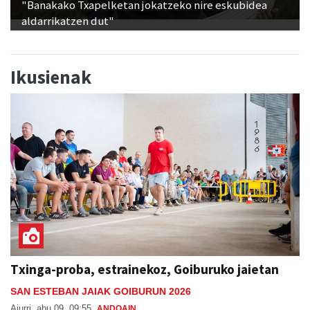
"Banakako Txapelketan jokatzeko nire eskubidea
aldarrikatzen dut"
Ikusienak
Txinga-proba, estrainekoz, Goiburuko jaietan
SAN ESTEBAN JAIAK GOIBURUN 2026
Aiurri
abu 09, 09:55
ANDOAIN