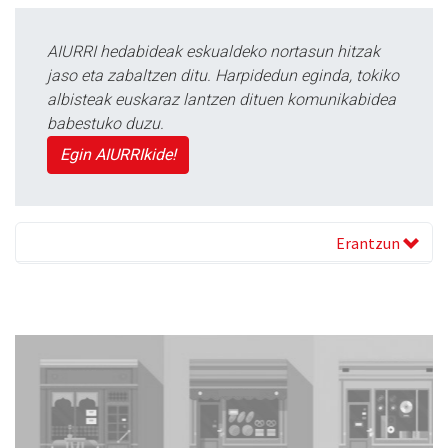
AIURRI hedabideak eskualdeko nortasun hitzak
jaso eta zabaltzen ditu. Harpidedun eginda, tokiko
albisteak euskaraz lantzen dituen komunikabidea
babestuko duzu.
Egin AIURRIkide!
Erantzun