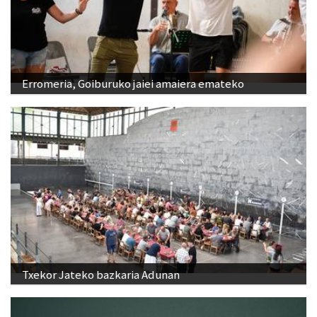
Erromeria, Goiburuko jaiei amaiera emateko
Txekor Jateko bazkaria Adunan