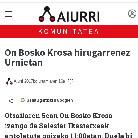
KOMUNITATEA
On Bosko Krosa hirugarrenez
Urnietan
Aiurri
2017ko urtarrilaren 16a
Gehitu gaitzazu Googlen
Otsailaren 5ean On Bosko Krosa
izango da Salesiar Ikastetxeak
antolatuta goizeko 11:00etan. Duela bi