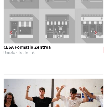
Previous
Next
Muazpi harategia
Urnieta
- Harategiak