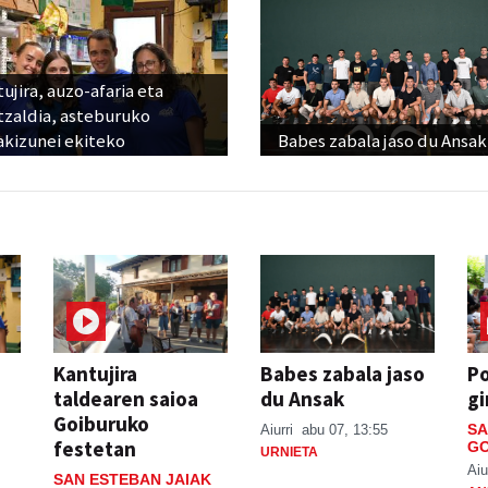
ujira, auzo-afaria eta
tzaldia, asteburuko
akizunei ekiteko
Babes zabala jaso du Ansak
Kantujira
Babes zabala jaso
P
taldearen saioa
du Ansak
gi
Goiburuko
SA
Aiurri
abu 07, 13:55
festetan
GO
URNIETA
Aiu
SAN ESTEBAN JAIAK