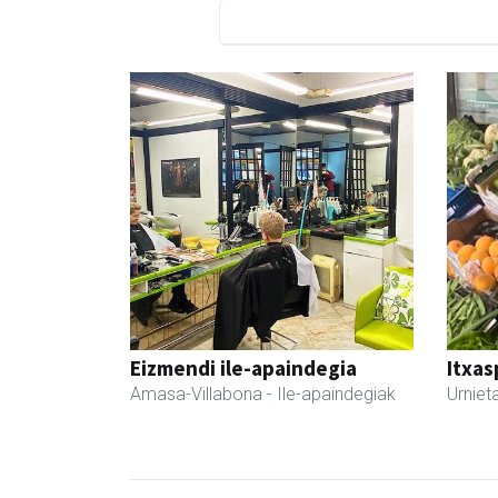
Eizmendi ile-apaindegia
Itxas
Amasa-Villabona
- Ile-apaindegiak
Urniet