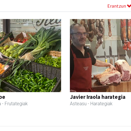
Erantzun
pe
Javier Iraola harategia
a
- Frutategiak
Asteasu
- Harategiak