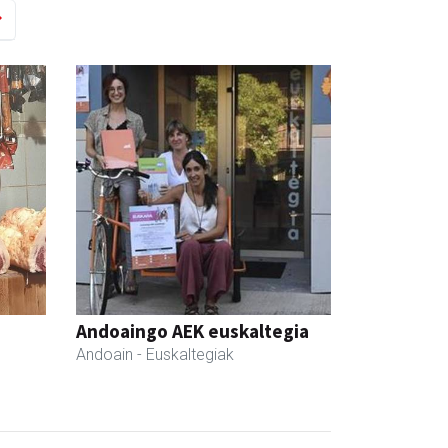
Andoaingo AEK euskaltegia
Andoain
- Euskaltegiak