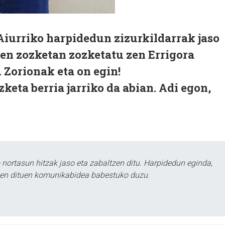
Aiurriko harpidedun zizurkildarrak jaso
n zozketan zozketatu zen Errigora
 Zorionak eta on egin!
keta berria jarriko da abian. Adi egon,
ortasun hitzak jaso eta zabaltzen ditu. Harpidedun eginda,
tzen dituen komunikabidea babestuko duzu.