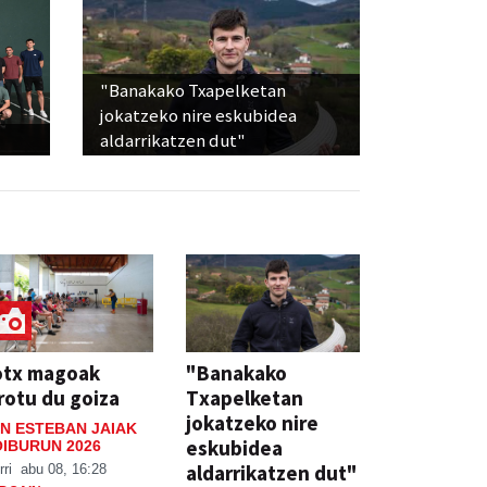
"Banakako Txapelketan
jokatzeko nire eskubidea
aldarrikatzen dut"
otx magoak
"Banakako
rotu du goiza
Txapelketan
jokatzeko nire
N ESTEBAN JAIAK
eskubidea
IBURUN 2026
aldarrikatzen dut"
rri
abu 08, 16:28