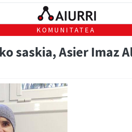
KOMUNITATEA
o saskia, Asier Imaz A