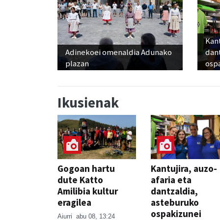
Kant
Adinekoei omenaldia Adunako
dan
plazan
osp
Ikusienak
Gogoan hartu
Kantujira, auzo-
dute Katto
afaria eta
Amilibia kultur
dantzaldia,
eragilea
asteburuko
ospakizunei
Aiurri
abu 08, 13:24