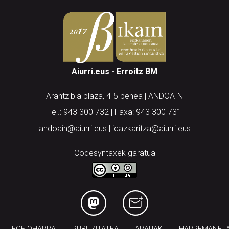
Aiurri.eus - Erroitz BM
Arantzibia plaza, 4-5 behea | ANDOAIN
Tel.: 943 300 732 | Faxa: 943 300 731
andoain@aiurri.eus | idazkaritza@aiurri.eus
Codesyntaxek garatua