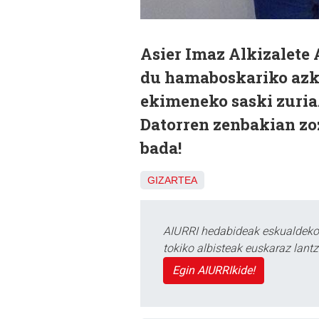
Asier Imaz Alkizalete 
du hamaboskariko azke
ekimeneko saski zuria.
Datorren zenbakian zoz
bada!
GIZARTEA
AIURRI hedabideak eskualdeko n
tokiko albisteak euskaraz lan
Egin AIURRIkide!