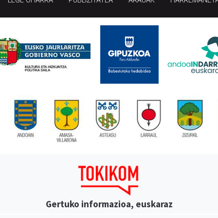
LEGE OHARRA
PUBLIZITATEA
ARAUAK
HARREMANET
Gertuko informazioa, euskaraz