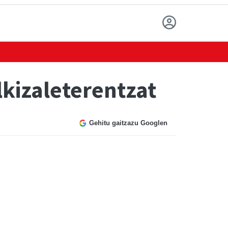
lkizaleterentzat
Gehitu gaitzazu Googlen