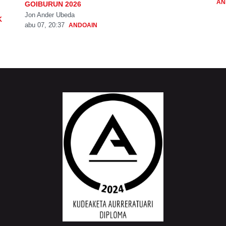
AN
GOIBURUN 2026
Jon Ander Ubeda
K
abu 07, 20:37
ANDOAIN