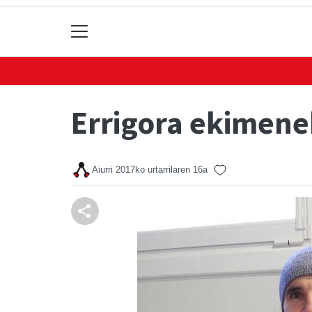
Errigora ekimenek
Aiurri
2017ko urtarrilaren 16a