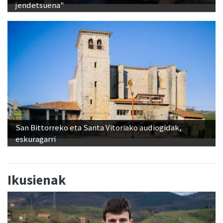
jendetsuena"
San Bittorreko eta Santa Vitoriako audiogidak,
eskuragarri
Ikusienak