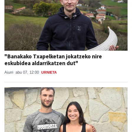
"Banakako Txapelketan jokatzeko nire
eskubidea aldarrikatzen dut"
Aiurri
abu 07, 12:00
URNIETA