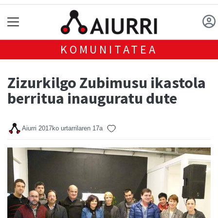
KOMUNITATEA
Zizurkilgo Zubimusu ikastola
berritua inauguratu dute
Aiurri
2017ko urtarrilaren 17a