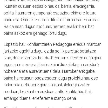
Ikusten duzuen espazio hau da, berria, erakargarria,
polita, haurraren garapenak espazioarekin ere lotura
badu eta. Orduak ematen dituzte horma hauen artean.
Baina esan dugun moduan, hemen eraikin berri bat
baina askoz ere gehiago lortu dugu,
Espazio hau Konfiantzaren Pedagogia eredua martxan
jartzeko egokitu dugu, ez da soilik paretak botatzea
izan, denak zentzu bat du. Benetan sinesten dugu gaur
egun gure seme-alabei eskaini diezaiekegun eredurik
hoberena eta aurreratuena dela. Harrokeriarik gabe,
baina harrotasun osoz esaten dugu proiektu hau oso
indartsua dela, bere garaian ikastolek egin zuten
moduan, hezkuntza ereduan salto kualitatibo bat
emango duena, erreferente izango dena.