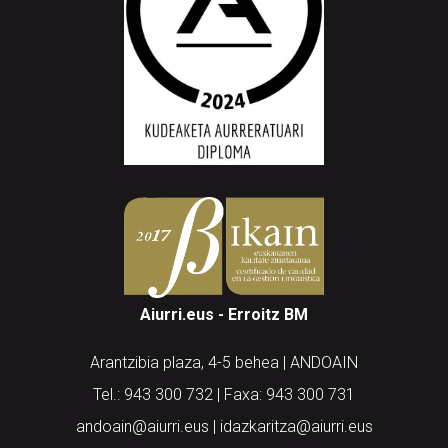
Aiurri.eus - Erroitz BM
Arantzibia plaza, 4-5 behea | ANDOAIN
Tel.: 943 300 732 | Faxa: 943 300 731
andoain@aiurri.eus | idazkaritza@aiurri.eus