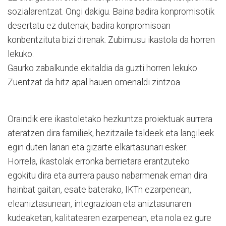
sozialarentzat. Ongi dakigu. Baina badira konpromisotik
desertatu ez dutenak, badira konpromisoan
konbentzituta bizi direnak. Zubimusu ikastola da horren
lekuko.
Gaurko zabalkunde ekitaldia da guzti horren lekuko.
Zuentzat da hitz apal hauen omenaldi zintzoa.
Oraindik ere ikastoletako hezkuntza proiektuak aurrera
ateratzen dira familiek, hezitzaile taldeek eta langileek
egin duten lanari eta gizarte elkartasunari esker.
Horrela, ikastolak erronka berrietara erantzuteko
egokitu dira eta aurrera pauso nabarmenak eman dira
hainbat gaitan, esate baterako, IKTn ezarpenean,
eleaniztasunean, integrazioan eta aniztasunaren
kudeaketan, kalitatearen ezarpenean, eta nola ez gure