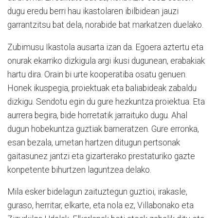
dugu eredu berri hau ikastolaren ibilbidean jauzi
garrantzitsu bat dela, norabide bat markatzen duelako.
Zubimusu Ikastola ausarta izan da. Egoera aztertu eta
onurak ekarriko dizkigula argi ikusi dugunean, erabakiak
hartu dira. Orain bi urte kooperatiba osatu genuen.
Honek ikuspegia, proiektuak eta baliabideak zabaldu
dizkigu. Sendotu egin du gure hezkuntza proiektua. Eta
aurrera begira, bide horretatik jarraituko dugu. Ahal
dugun hobekuntza guztiak barneratzen. Gure erronka,
esan bezala, umetan hartzen ditugun pertsonak
gaitasunez jantzi eta gizarterako prestaturiko gazte
konpetente bihurtzen laguntzea delako.
Mila esker bidelagun zaituztegun guztioi, irakasle,
guraso, herritar, elkarte, eta nola ez, Villabonako eta