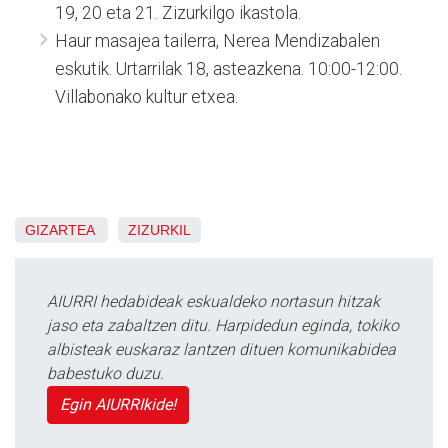
19, 20 eta 21. Zizurkilgo ikastola.
Haur masajea tailerra, Nerea Mendizabalen
eskutik. Urtarrilak 18, asteazkena. 10:00-12:00.
Villabonako kultur etxea.
GIZARTEA
ZIZURKIL
AIURRI hedabideak eskualdeko nortasun hitzak
jaso eta zabaltzen ditu. Harpidedun eginda, tokiko
albisteak euskaraz lantzen dituen komunikabidea
babestuko duzu.
Egin AIURRIkide!