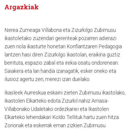
Argazkiak
Nerea Zumeaga Villabona eta Zizurkilgo Zubimusu
ikastoletako zuzendari gerenteak pozarren adierazi
zuen nola ikasturte honetan Konfiantzaren Pedagogia
lantzen hasi diren Zizurkilgo ikastolan, eraikina guztiz
berrituta, espazio zabal eta irekia osatu ondorenean.
Saiakera eta lan handia izanagatik, esker oneko eta
ilusioz agertu zen, merezi izan duelako.
Ikasleek Aurreskua eskaini zieten Zubimusu ikastolako,
Ikastolen Elkarteko edota Zizurkil nahiz Amasa-
Villabonako Udaletako ordezkariei eta Ikastolen
Elkarteko lehendakari Koldo Tellituk hartu zuen hitza.
Zorionak eta eskerrak eman zizkien Zubimusu