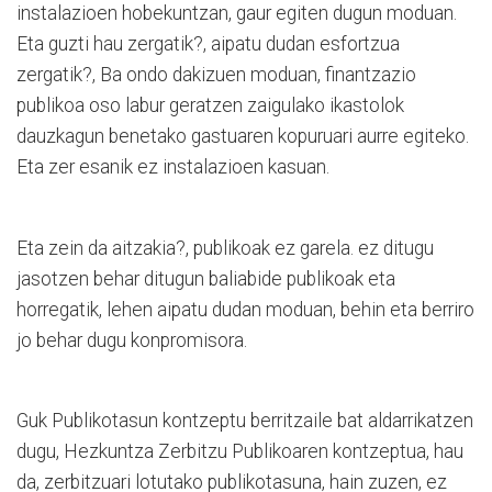
instalazioen hobekuntzan, gaur egiten dugun moduan.
Eta guzti hau zergatik?, aipatu dudan esfortzua
zergatik?, Ba ondo dakizuen moduan, finantzazio
publikoa oso labur geratzen zaigulako ikastolok
dauzkagun benetako gastuaren kopuruari aurre egiteko.
Eta zer esanik ez instalazioen kasuan.
Eta zein da aitzakia?, publikoak ez garela. ez ditugu
jasotzen behar ditugun baliabide publikoak eta
horregatik, lehen aipatu dudan moduan, behin eta berriro
jo behar dugu konpromisora.
Guk Publikotasun kontzeptu berritzaile bat aldarrikatzen
dugu, Hezkuntza Zerbitzu Publikoaren kontzeptua, hau
da, zerbitzuari lotutako publikotasuna, hain zuzen, ez