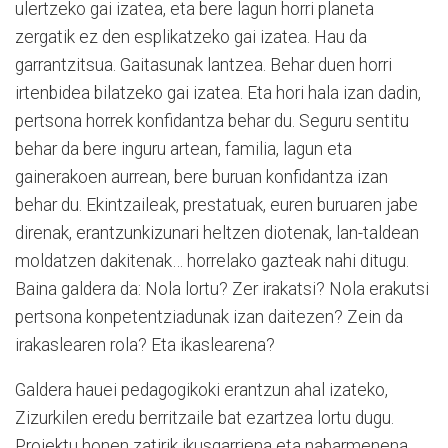
ulertzeko gai izatea, eta bere lagun horri planeta
zergatik ez den esplikatzeko gai izatea. Hau da
garrantzitsua. Gaitasunak lantzea. Behar duen horri
irtenbidea bilatzeko gai izatea. Eta hori hala izan dadin,
pertsona horrek konfidantza behar du. Seguru sentitu
behar da bere inguru artean, familia, lagun eta
gainerakoen aurrean, bere buruan konfidantza izan
behar du. Ekintzaileak, prestatuak, euren buruaren jabe
direnak, erantzunkizunari heltzen diotenak, lan-taldean
moldatzen dakitenak… horrelako gazteak nahi ditugu.
Baina galdera da: Nola lortu? Zer irakatsi? Nola erakutsi
pertsona konpetentziadunak izan daitezen? Zein da
irakaslearen rola? Eta ikaslearena?
Galdera hauei pedagogikoki erantzun ahal izateko,
Zizurkilen eredu berritzaile bat ezartzea lortu dugu.
Proiektu honen zatirik ikusgarriena eta nabarmenena,