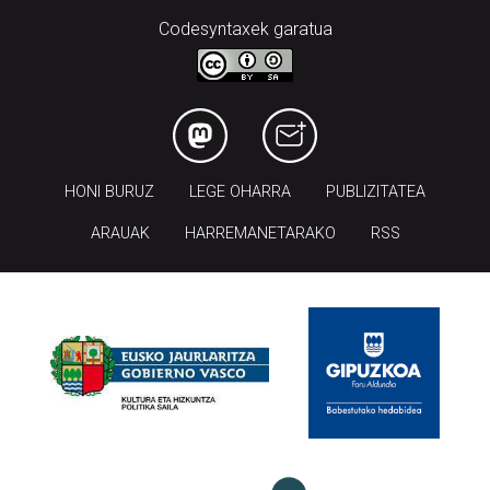
Codesyntaxek garatua
HONI BURUZ
LEGE OHARRA
PUBLIZITATEA
ARAUAK
HARREMANETARAKO
RSS