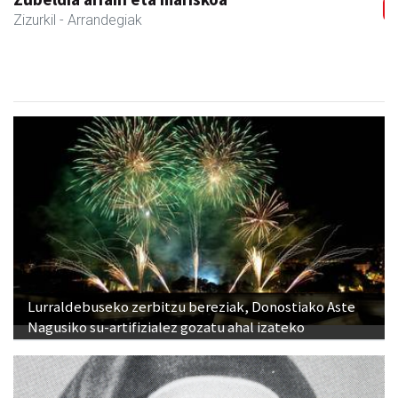
Zizurkil
- Arrandegiak
Lurraldebuseko zerbitzu bereziak, Donostiako Aste
Nagusiko su-artifizialez gozatu ahal izateko