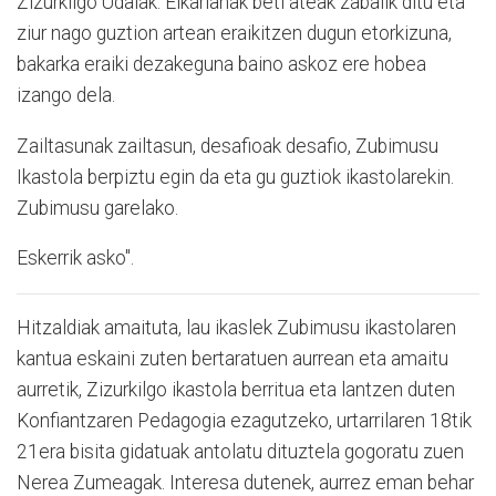
Zizurkilgo Udalak. Elkarlanak beti ateak zabalik ditu eta
ziur nago guztion artean eraikitzen dugun etorkizuna,
bakarka eraiki dezakeguna baino askoz ere hobea
izango dela.
Zailtasunak zailtasun, desafioak desafio, Zubimusu
Ikastola berpiztu egin da eta gu guztiok ikastolarekin.
Zubimusu garelako.
Eskerrik asko".
Hitzaldiak amaituta, lau ikaslek Zubimusu ikastolaren
kantua eskaini zuten bertaratuen aurrean eta amaitu
aurretik, Zizurkilgo ikastola berritua eta lantzen duten
Konfiantzaren Pedagogia ezagutzeko, urtarrilaren 18tik
21era bisita gidatuak antolatu dituztela gogoratu zuen
Nerea Zumeagak. Interesa dutenek, aurrez eman behar