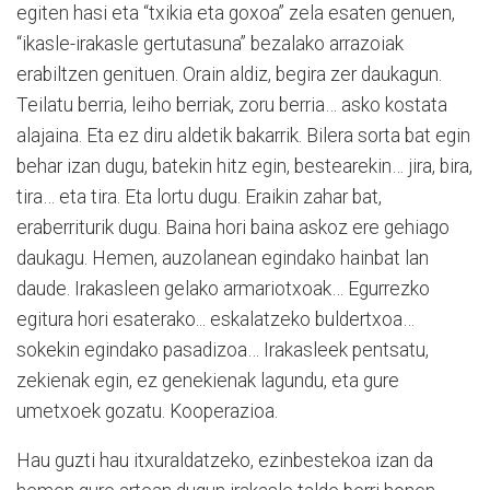
egiten hasi eta “txikia eta goxoa” zela esaten genuen,
“ikasle-irakasle gertutasuna” bezalako arrazoiak
erabiltzen genituen. Orain aldiz, begira zer daukagun.
Teilatu berria, leiho berriak, zoru berria… asko kostata
alajaina. Eta ez diru aldetik bakarrik. Bilera sorta bat egin
behar izan dugu, batekin hitz egin, bestearekin… jira, bira,
tira… eta tira. Eta lortu dugu. Eraikin zahar bat,
eraberriturik dugu. Baina hori baina askoz ere gehiago
daukagu. Hemen, auzolanean egindako hainbat lan
daude. Irakasleen gelako armariotxoak… Egurrezko
egitura hori esaterako... eskalatzeko buldertxoa…
sokekin egindako pasadizoa… Irakasleek pentsatu,
zekienak egin, ez genekienak lagundu, eta gure
umetxoek gozatu. Kooperazioa.
Hau guzti hau itxuraldatzeko, ezinbestekoa izan da