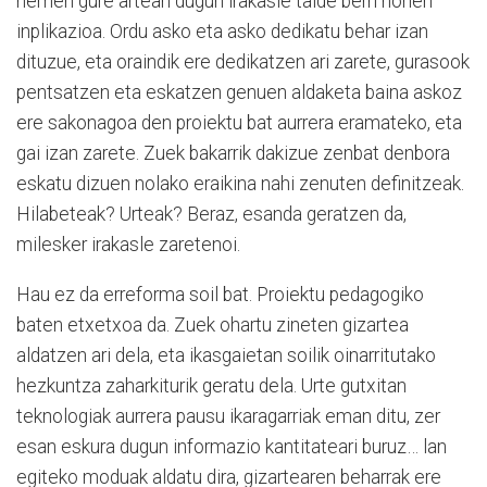
hemen gure artean dugun irakasle talde berri honen
inplikazioa. Ordu asko eta asko dedikatu behar izan
dituzue, eta oraindik ere dedikatzen ari zarete, gurasook
pentsatzen eta eskatzen genuen aldaketa baina askoz
ere sakonagoa den proiektu bat aurrera eramateko, eta
gai izan zarete. Zuek bakarrik dakizue zenbat denbora
eskatu dizuen nolako eraikina nahi zenuten definitzeak.
Hilabeteak? Urteak? Beraz, esanda geratzen da,
milesker irakasle zaretenoi.
Hau ez da erreforma soil bat. Proiektu pedagogiko
baten etxetxoa da. Zuek ohartu zineten gizartea
aldatzen ari dela, eta ikasgaietan soilik oinarritutako
hezkuntza zaharkiturik geratu dela. Urte gutxitan
teknologiak aurrera pausu ikaragarriak eman ditu, zer
esan eskura dugun informazio kantitateari buruz… lan
egiteko moduak aldatu dira, gizartearen beharrak ere