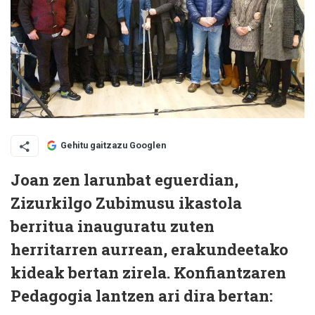
Gehitu gaitzazu Googlen
Joan zen larunbat eguerdian,
Zizurkilgo Zubimusu ikastola
berritua inauguratu zuten
herritarren aurrean, erakundeetako
kideak bertan zirela. Konfiantzaren
Pedagogia lantzen ari dira bertan: