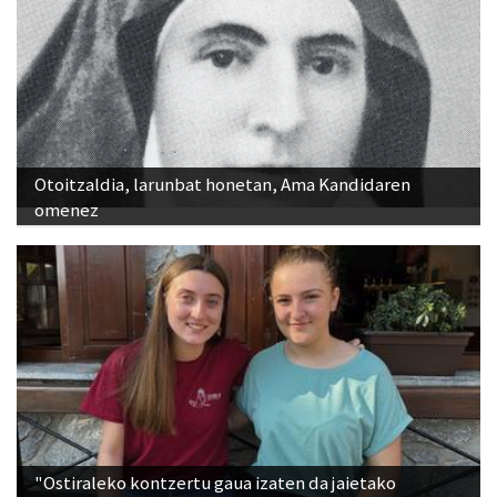
Otoitzaldia, larunbat honetan, Ama Kandidaren
omenez
"Ostiraleko kontzertu gaua izaten da jaietako