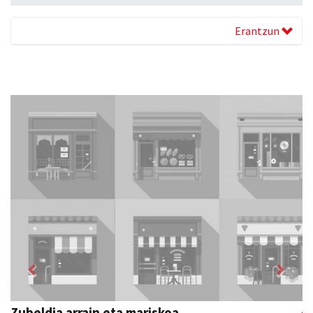
Erantzun
Previous
Next
Zubeldia arrain eta mariskoa