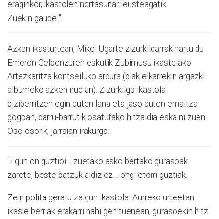
eraginkor, ikastolen nortasunari eusteagatik.
Zuekin gaude!".
Azken ikasturtean, Mikel Ugarte zizurkildarrak hartu du
Emeren Gelbenzuren eskutik Zubimusu ikastolako
Artezkaritza kontseiluko ardura (biak elkarrekin argazki
albumeko azken irudian). Zizurkilgo ikastola
biziberritzen egin duten lana eta jaso duten emaitza
gogoan, barru-barrutik osatutako hitzaldia eskaini zuen.
Oso-osorik, jarraian irakurgai:
"Egun on guztioi… zuetako asko bertako gurasoak
zarete, beste batzuk aldiz ez… ongi etorri guztiak.
Zein polita geratu zaigun ikastola! Aurreko urteetan
ikasle berriak erakarri nahi genituenean, gurasoekin hitz