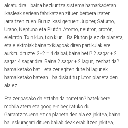
aldatu dira… baina hezkuntza sistema hamarkadetan
ikasleak seriean fabrikatzen zituen berbera izaten
jarraitzen zuen. Buruz ikasi genuen: Jupiter, Saturno,
Urano, Neptuno eta Plutón. Atomo, neutron, protón,
elektrón. Txin klun, txin klun… Ba Plutón ja ez da planeta,
eta elektroiak baina txikiagoak diren partikulak ere
aurkitu dituzte. 2+2 = 4 da bai, baina beti? 2 sagar + 2
sagar, 4 sagar dira. Baina 2 sagar + 2 lagun, zenbat da?
hamaiketako bat… eta zer egiten dute bi lagunek
hamaiketako batean… ba diskutitu pluton planeta den
ala ez…
Eta zer pasako da eztabaida horretan? batek bere
mobila atera eta google-n begiratuko du.
Garrantzitsuena ez da planeta den ala ez jakitea, baina
bai eskuragarri dituen baliabideak erabiltzen jakitea,