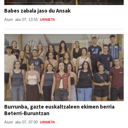
Babes zabala jaso du Ansak
Aiurri
abu 07, 13:55
URNIETA
Burrunba, gazte euskaltzaleen ekimen berria
Beterri-Buruntzan
Aiurri
abu 07, 07:00
URNIETA