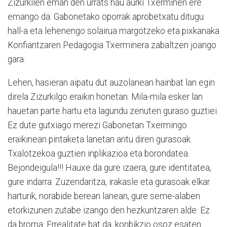
Zizurkilen eman den urrats hau aurki Txerminen ere
emango da. Gabonetako oporrak aprobetxatu ditugu
hall-a eta lehenengo solairua margotzeko eta pixkanaka
Konfiantzaren Pedagogia Txerminera zabaltzen joango
gara.
Lehen, hasieran aipatu dut auzolanean hainbat lan egin
direla Zizurkilgo eraikin honetan. Mila-mila esker lan
hauetan parte hartu eta lagundu zenuten guraso guztiei.
Ez dute gutxiago merezi Gabonetan Txermingo
eraikinean pintaketa lanetan aritu diren gurasoak.
Txalotzekoa guztien inplikazioa eta borondatea.
Bejondeigula!!! Hauxe da gure izaera, gure identitatea,
gure indarra. Zuzendaritza, irakasle eta gurasoak elkar
harturik, norabide berean lanean, gure seme-alaben
etorkizunen zutabe izango den hezkuntzaren alde. Ez
da broma. Errealitate bat da, konbikzio osoz esaten