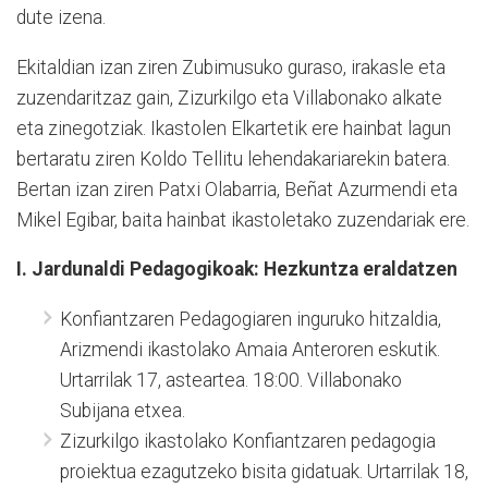
dute izena.
Ekitaldian izan ziren Zubimusuko guraso, irakasle eta
zuzendaritzaz gain, Zizurkilgo eta Villabonako alkate
eta zinegotziak. Ikastolen Elkartetik ere hainbat lagun
bertaratu ziren Koldo Tellitu lehendakariarekin batera.
Bertan izan ziren Patxi Olabarria, Beñat Azurmendi eta
Mikel Egibar, baita hainbat ikastoletako zuzendariak ere.
I. Jardunaldi Pedagogikoak: Hezkuntza eraldatzen
Konfiantzaren Pedagogiaren inguruko hitzaldia,
Arizmendi ikastolako Amaia Anteroren eskutik.
Urtarrilak 17, asteartea. 18:00. Villabonako
Subijana etxea.
Zizurkilgo ikastolako Konfiantzaren pedagogia
proiektua ezagutzeko bisita gidatuak. Urtarrilak 18,