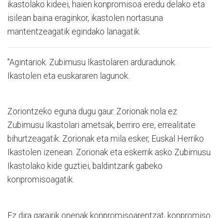
ikastolako kideei, haien konpromisoa eredu delako eta
isilean baina eraginkor, ikastolen nortasuna
mantentzeagatik egindako lanagatik.
"Agintariok. Zubimusu Ikastolaren arduradunok.
Ikastolen eta euskararen lagunok.
Zoriontzeko eguna dugu gaur. Zorionak nola ez
Zubimusu Ikastolari ametsak, berriro ere, errealitate
bihurtzeagatik. Zorionak eta mila esker, Euskal Herriko
Ikastolen izenean. Zorionak eta eskerrik asko Zubimusu
Ikastolako kide guztiei, baldintzarik gabeko
konpromisoagatik.
Ez dira garairik onenak konpromisoarentzat, konpromiso