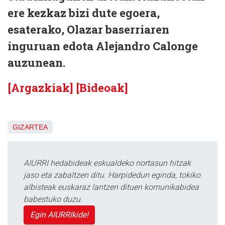
ere kezkaz bizi dute egoera,
esaterako, Olazar baserriaren
inguruan edota Alejandro Calonge
auzunean.
[Argazkiak]
[Bideoak]
GIZARTEA
AIURRI hedabideak eskualdeko nortasun hitzak
jaso eta zabaltzen ditu. Harpidedun eginda, tokiko
albisteak euskaraz lantzen dituen komunikabidea
babestuko duzu.
Egin AIURRIkide!