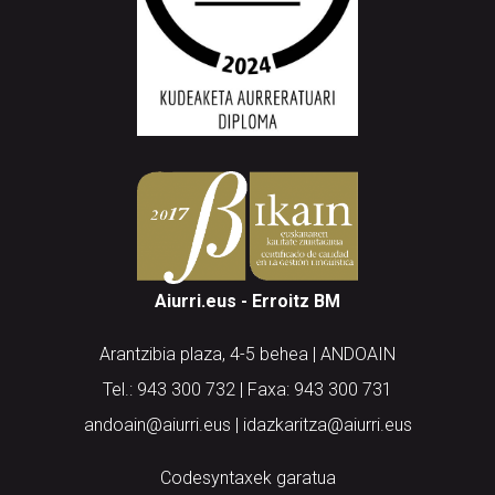
Aiurri.eus - Erroitz BM
Arantzibia plaza, 4-5 behea | ANDOAIN
Tel.: 943 300 732 | Faxa: 943 300 731
andoain@aiurri.eus | idazkaritza@aiurri.eus