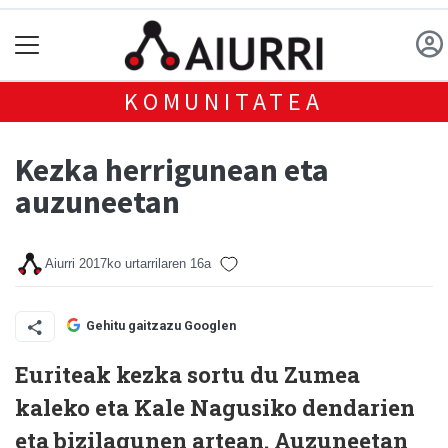
KOMUNITATEA
Kezka herrigunean eta
auzuneetan
Aiurri
2017ko urtarrilaren 16a
Gehitu gaitzazu Googlen
Euriteak kezka sortu du Zumea
kaleko eta Kale Nagusiko dendarien
eta bizilagunen artean. Auzuneetan