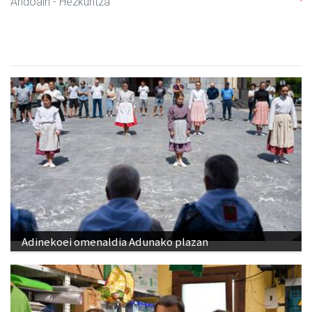
Zubeldia arrain eta mariskoa
Zizurkil
- Arrandegiak
Adinekoei omenaldia Adunako plazan