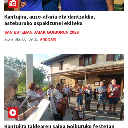
Kantujira, auzo-afaria eta dantzaldia,
asteburuko ospakizunei ekiteko
SAN ESTEBAN JAIAK GOIBURUN 2026
Aiurri
abu 08, 09:31
ANDOAIN