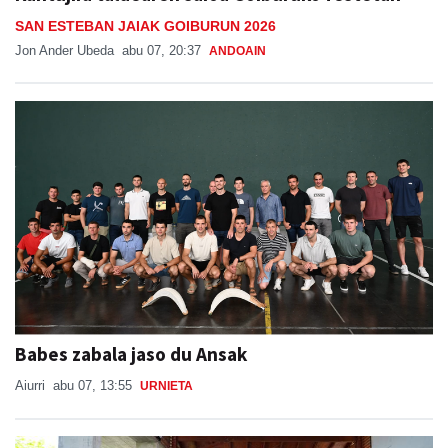
Kantujira taldearen saioa Goiburuko festetan
SAN ESTEBAN JAIAK GOIBURUN 2026
Jon Ander Ubeda
abu 07, 20:37
ANDOAIN
Babes zabala jaso du Ansak
Aiurri
abu 07, 13:55
URNIETA