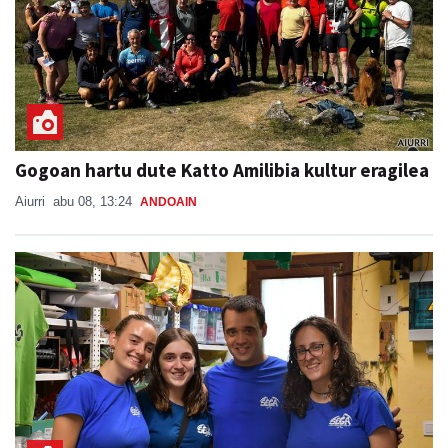
Gogoan hartu dute Katto Amilibia kultur eragilea
Aiurri
abu 08, 13:24
ANDOAIN