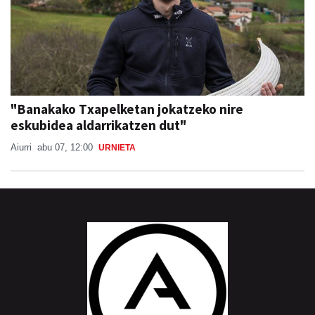
"Banakako Txapelketan jokatzeko nire
eskubidea aldarrikatzen dut"
Aiurri
abu 07, 12:00
URNIETA