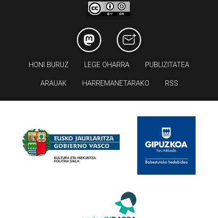
Codesyntaxek garatua
HONI BURUZ
LEGE OHARRA
PUBLIZITATEA
ARAUAK
HARREMANETARAKO
RSS