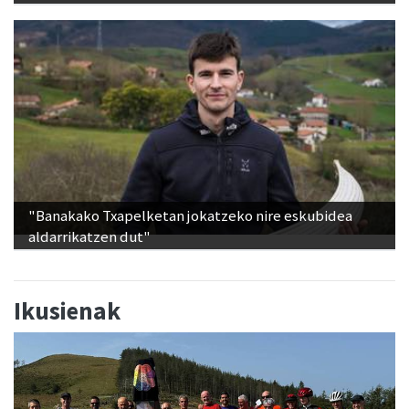
Babes zabala jaso du Ansak
"Banakako Txapelketan jokatzeko nire eskubidea
aldarrikatzen dut"
Ikusienak