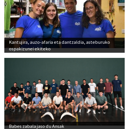
Kantujira, auzo-afaria eta dantzaldia, asteburuko
ospakizunei ekiteko