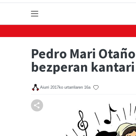
Pedro Mari Otaño
bezperan kantari
Aiurri
2017ko urtarrilaren 16a