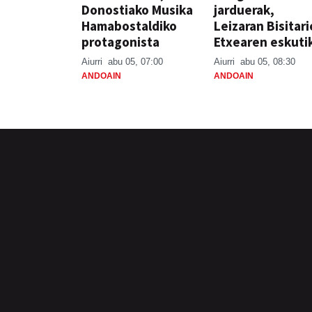
Donostiako Musika
jarduerak,
Hamabostaldiko
Leizaran Bisitar
protagonista
Etxearen eskuti
Aiurri
abu 05, 07:00
Aiurri
abu 05, 08:30
ANDOAIN
ANDOAIN