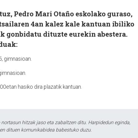
ituz, Pedro Mari Otaño eskolako guraso,
tsailaren 4an kalez kale kantuan ibiliko
ak gonbidatu dituzte eurekin abestera.
duak:
5, gimnasioan.
gimnasioan.
:00etan hasiko dira plazatik kantuan.
ortasun hitzak jaso eta zabaltzen ditu. Harpidedun eginda,
tzen dituen komunikabidea babestuko duzu.