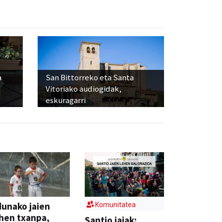
a
San Bittorreko eta Santa
Vitoriako audiogidak,
eskuragarri
unako jaien
Komunitatea
hen txanpa,
Santio jaiak: