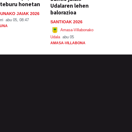
steburu honetan
Udalaren lehen
balorazioa
UNAKO JAIAK 2026
rri
abu 05, 08:47
SANTIOAK 2026
UNA
Amasa-Villabonako
Udala
abu 05
AMASA-VILLABONA