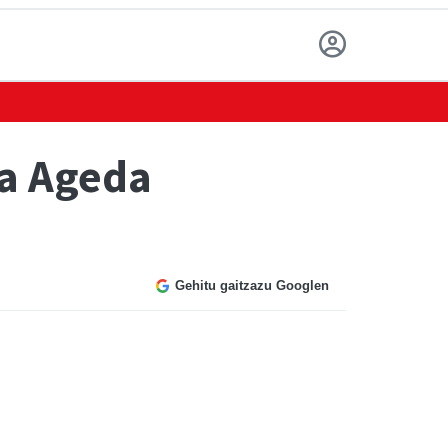
ta Ageda
Gehitu gaitzazu Googlen