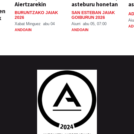
Aiertzarekin
asteburu honetan
a
ien
BURUNTZAKO JAIAK
SAN ESTEBAN JAIAK
AD
k
2026
GOIBURUN 2026
Aiu
Xabat Minguez
abu 04
Aiurri
abu 05, 07:00
AD
ANDOAIN
ANDOAIN