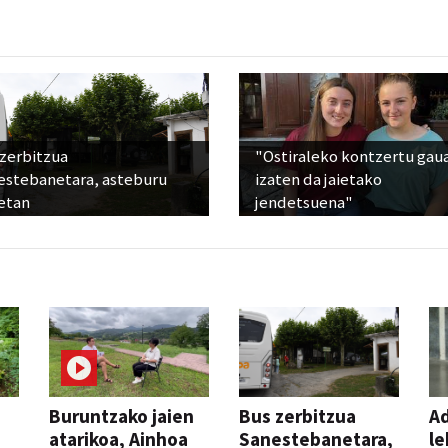
 zerbitzua
"Ostiraleko kontzertu gau
estebanetara, asteburu
izaten da jaietako
etan
jendetsuena"
Buruntzako jaien
Bus zerbitzua
Ad
atarikoa, Ainhoa
Sanestebanetara,
le