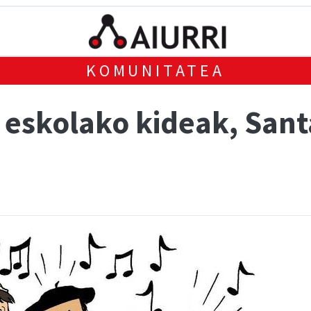
KOMUNITATEA
 eskolako kideak, San