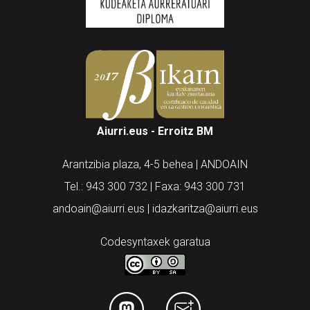
Aiurri.eus - Erroitz BM
Arantzibia plaza, 4-5 behea | ANDOAIN
Tel.: 943 300 732 | Faxa: 943 300 731
andoain@aiurri.eus | idazkaritza@aiurri.eus
Codesyntaxek garatua