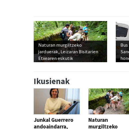
Naturan murgiltzeko
Bus
jarduerak, Leizaran Bisitarien
San
Etxearen eskutik
hon
Ikusienak
Junkal Guerrero
Naturan
andoaindarra,
murgiltzeko