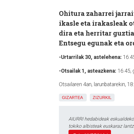
Ohitura zaharrei jarra
ikasle eta irakasleak o
dira eta herritar guzti
Entsegu egunak eta or
-Urtarrilak 30, astelehena:
16:4
-Otsailak 1, asteazkena:
16:45, 
Otsailaren 4an, larunbatarekin, 18
GIZARTEA
ZIZURKIL
AIURRI hedabideak eskualdeko n
tokiko albisteak euskaraz lan