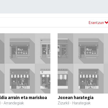
Erantzun
dia arrain eta mariskoa
Joxean harategia
l
- Arrandegiak
Zizurkil
- Harategiak