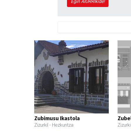
Egin AIURRIkide!
Zubimusu Ikastola
Zubel
Zizurkil
- Hezkuntza
Zizurki