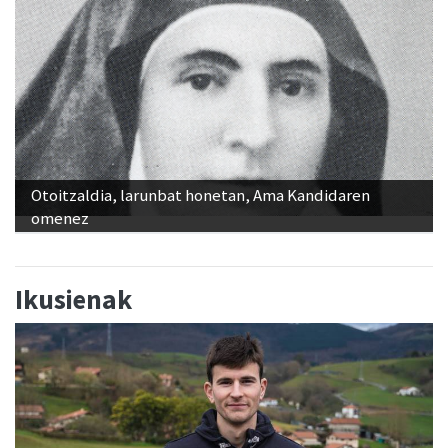
Otoitzaldia, larunbat honetan, Ama Kandidaren
omenez
Ikusienak