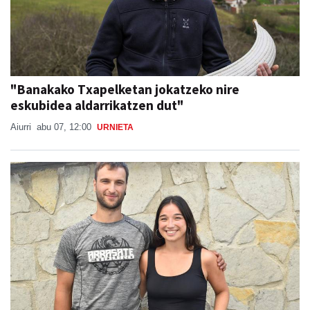
"Banakako Txapelketan jokatzeko nire
eskubidea aldarrikatzen dut"
Aiurri
abu 07, 12:00
URNIETA