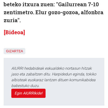
beteko itxura zuen: "Gailurrean 7-10
zentimetro. Elur gozo-gozoa, alfonbra
zuria".
[Bideoa]
GIZARTEA
AIURRI hedabideak eskualdeko nortasun hitzak
jaso eta zabaltzen ditu. Harpidedun eginda, tokiko
albisteak euskaraz lantzen dituen komunikabidea
babestuko duzu.
Egin AIURRIkide!