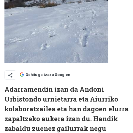
Gehitu gaitzazu Googlen
Adarramendin izan da Andoni
Urbistondo urnietarra eta Aiurriko
kolaboratzailea eta han dagoen elurra
zapaltzeko aukera izan du. Handik
zabaldu zuenez gailurrak negu