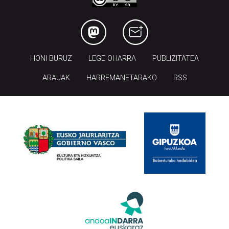
HONI BURUZ
LEGE OHARRA
PUBLIZITATEA
ARAUAK
HARREMANETARAKO
RSS