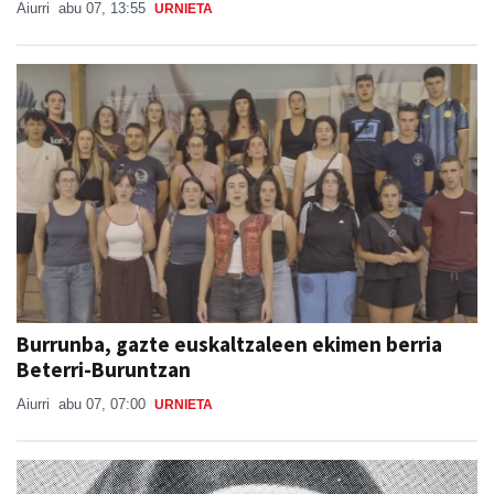
Aiurri
abu 07, 13:55
URNIETA
Burrunba, gazte euskaltzaleen ekimen berria
Beterri-Buruntzan
Aiurri
abu 07, 07:00
URNIETA