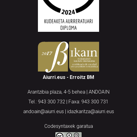
Aiurri.eus - Erroitz BM
Arantzibia plaza, 4-5 behea | ANDOAIN
Tel.: 943 300 732 | Faxa: 943 300 731
andoain@aiurri.eus | idazkaritza@aiurri.eus
Codesyntaxek garatua