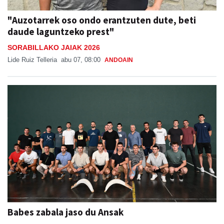
"Auzotarrek oso ondo erantzuten dute, beti
daude laguntzeko prest"
SORABILLAKO JAIAK 2026
Lide Ruiz Telleria
abu 07, 08:00
ANDOAIN
Babes zabala jaso du Ansak