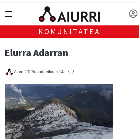
KOMUNITATEA
Elurra Adarran
Aiurri
2017ko urtarrilaren 14a