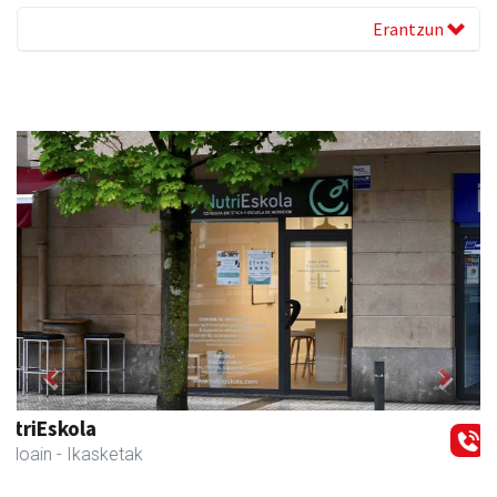
Erantzun
Previous
Next
Belkoain fisioterapia zerbitzua
Andoain
- Fisioterapia