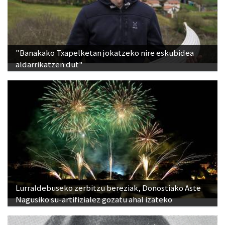
"Banakako Txapelketan jokatzeko nire eskubidea
aldarrikatzen dut"
Lurraldebuseko zerbitzu bereziak, Donostiako Aste
Nagusiko su-artifizialez gozatu ahal izateko