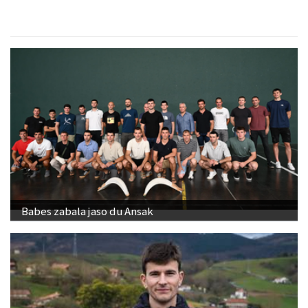
Babes zabala jaso du Ansak