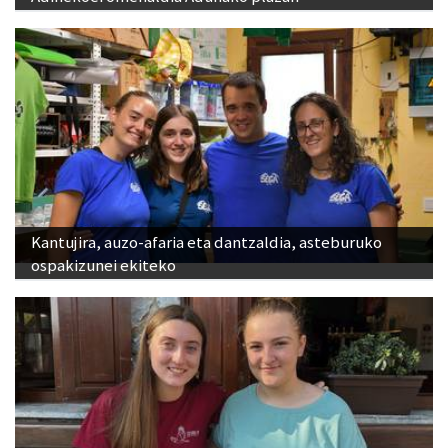
Kantujira, auzo-afaria eta dantzaldia, asteburuko
ospakizunei ekiteko