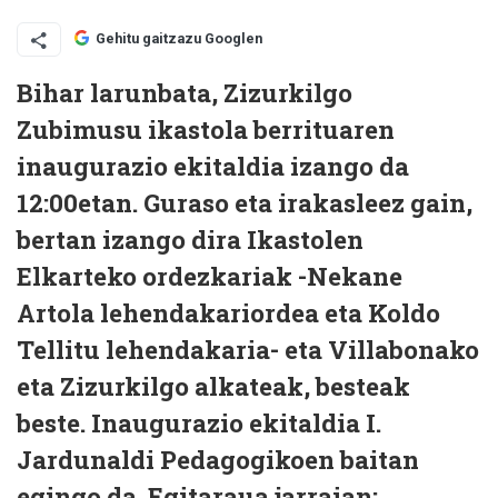
Gehitu gaitzazu Googlen
Bihar larunbata, Zizurkilgo
Zubimusu ikastola berrituaren
inaugurazio ekitaldia izango da
12:00etan. Guraso eta irakasleez gain,
bertan izango dira Ikastolen
Elkarteko ordezkariak -Nekane
Artola lehendakariordea eta Koldo
Tellitu lehendakaria- eta Villabonako
eta Zizurkilgo alkateak, besteak
beste. Inaugurazio ekitaldia I.
Jardunaldi Pedagogikoen baitan
egingo da. Egitaraua jarraian: