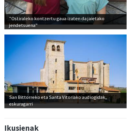
"Ostiraleko kontzertu gaua izaten da jaietako
jendetsuena"
San Bittorreko eta Santa Vitoriako audiogidak,
eskuragarri
Ikusienak