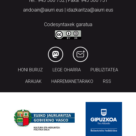
Tel.: 943 300 732 | Faxa: 943 300 731
andoain@aiurri.eus | idazkaritza@aiurri.eus
Codesyntaxek garatua
HONI BURUZ
LEGE OHARRA
PUBLIZITATEA
ARAUAK
HARREMANETARAKO
RSS