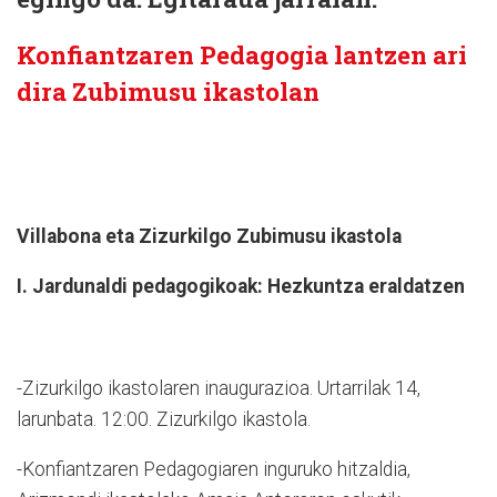
Konfiantzaren Pedagogia lantzen ari
dira Zubimusu ikastolan
Villabona eta Zizurkilgo Zubimusu ikastola
I. Jardunaldi pedagogikoak: Hezkuntza eraldatzen
-Zizurkilgo ikastolaren inaugurazioa. Urtarrilak 14,
larunbata. 12:00. Zizurkilgo ikastola.
-Konfiantzaren Pedagogiaren inguruko hitzaldia,