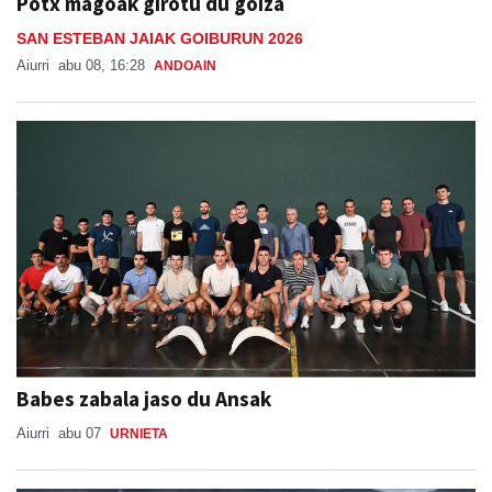
Potx magoak girotu du goiza
SAN ESTEBAN JAIAK GOIBURUN 2026
Aiurri
abu 08, 16:28
ANDOAIN
Babes zabala jaso du Ansak
Aiurri
abu 07
URNIETA