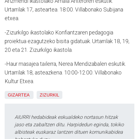
Arizmendi ikastolako Amaia Anteroren eskutik.
Urtarrilak 17, asteartea. 18:00. Villabonako Subijana
etxea.
-Zizurkilgo ikastolako Konfiantzaren pedagogia
proiektua ezagutzeko bisita gidatuak. Urtarrilak 18, 19,
20 eta 21. Zizurkilgo ikastola.
-Haur masajea tailerra, Nerea Mendizabalen eskutik.
Urtarrilak 18, asteazkena. 10:00-12:00. Villabonako
Kultur Etxea.
GIZARTEA
ZIZURKIL
AIURRI hedabideak eskualdeko nortasun hitzak
jaso eta zabaltzen ditu. Harpidedun eginda, tokiko
albisteak euskaraz lantzen dituen komunikabidea