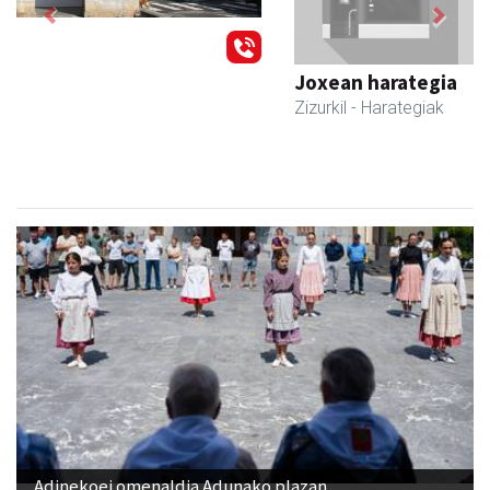
Previous
Next
Joxean harategia
Zizurkil
- Harategiak
Adinekoei omenaldia Adunako plazan