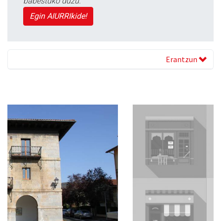
babestuko duzu.
Egin AIURRIkide!
Erantzun