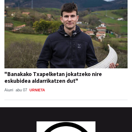
"Banakako Txapelketan jokatzeko nire
eskubidea aldarrikatzen dut"
Aiurri
abu 07
URNIETA