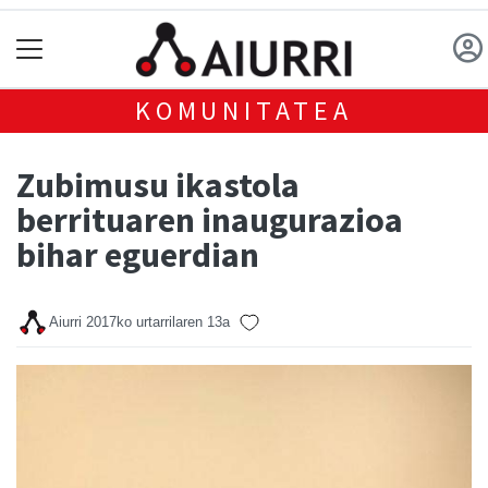
KOMUNITATEA
Zubimusu ikastola
berrituaren inaugurazioa
bihar eguerdian
Aiurri
2017ko urtarrilaren 13a