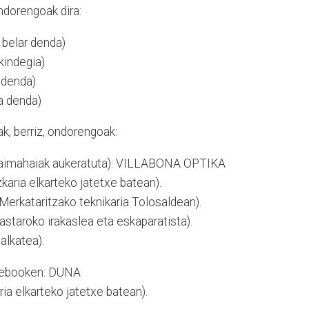
ndorengoak dira:
 belar denda)
indegia)
 denda)
a denda)
ak, berriz, ondorengoak:
epaimahaiak aukeratuta): VILLABONA OPTIKA
ia elkarteko jatetxe batean).
rkataritzako teknikaria Tolosaldean).
aroko irakaslea eta eskaparatista).
lkatea).
acebooken: DUNA
a elkarteko jatetxe batean).