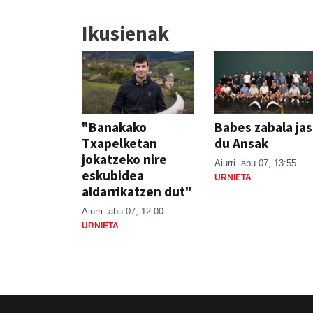
Ikusienak
"Banakako
Babes zabala ja
Txapelketan
du Ansak
jokatzeko nire
Aiurri
abu 07, 13:55
eskubidea
URNIETA
aldarrikatzen dut"
Aiurri
abu 07, 12:00
URNIETA