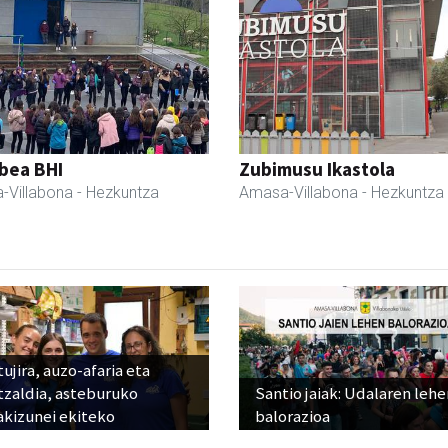
bea BHI
Zubimusu Ikastola
-Villabona
- Hezkuntza
Amasa-Villabona
- Hezkuntza
ujira, auzo-afaria eta
tzaldia, asteburuko
Santio jaiak: Udalaren lehe
akizunei ekiteko
balorazioa