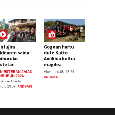
ntujira
Gogoan hartu
ldearen saioa
dute Katto
oiburuko
Amilibia kultur
stetan
eragilea
N ESTEBAN JAIAK
Aiurri
abu 08, 13:24
IBURUN 2026
ANDOAIN
n Ander Ubeda
 07, 20:37
ANDOAIN