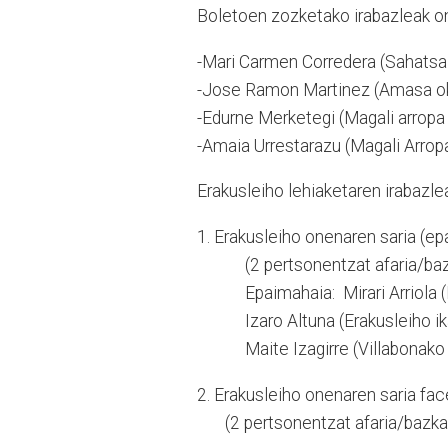
Boletoen zozketako irabazleak o
-Mari Carmen Corredera (Sahatsa
-Jose Ramon Martinez (Amasa ok
-Edurne Merketegi (Magali arropa
-Amaia Urrestarazu (Magali Arrop
Erakusleiho lehiaketaren irabazle
1. Erakusleiho onenaren saria (
(2 pertsonentzat afaria/bazkar
Epaimahaia: Mirari Arriola (Me
Izaro Altuna (Erakusleiho ikast
Maite Izagirre (Villabonako a
2. Erakusleiho onenaren saria f
(2 pertsonentzat afaria/bazkari