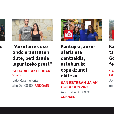
so
"Auzotarrek oso
Kantujira, auzo-
Ka
ondo erantzuten
afaria eta
ta
dute, beti daude
dantzaldia,
G
laguntzeko prest"
asteburuko
fe
ospakizunei
SORABILLAKO JAIAK
SA
ekiteko
2026
GO
Lide Ruiz Telleria
Jo
SAN ESTEBAN JAIAK
abu 07, 08:00
abu
ANDOAIN
GOIBURUN 2026
Aiurri
abu 08, 09:31
ANDOAIN