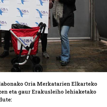
illabonako Oria Merkatarien Elkarteko
zen eta gaur Erakusleiho lehiaketako
dute: