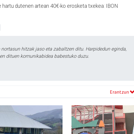
 hartu dutenen artean 40€-ko erosketa txekea: IBON
ortasun hitzak jaso eta zabaltzen ditu. Harpidedun eginda,
tzen dituen komunikabidea babestuko duzu.
Erantzun