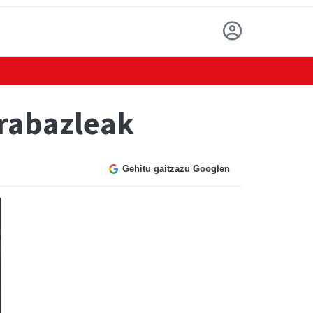
irabazleak
Gehitu gaitzazu Googlen