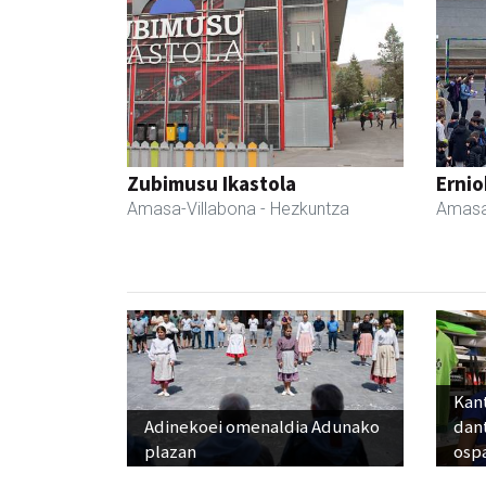
Zubimusu Ikastola
Ernio
Amasa-Villabona
- Hezkuntza
Amasa
Kant
Adinekoei omenaldia Adunako
dan
plazan
osp