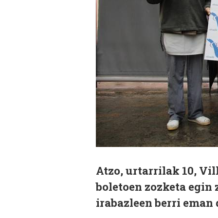
Atzo, urtarrilak 10, V
boletoen zozketa egin 
irabazleen berri eman 