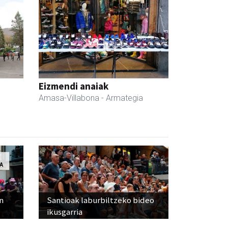
Eizmendi anaiak
Amasa-Villabona
- Armategia
n
Santioak laburbiltzeko bideo
ikusgarria