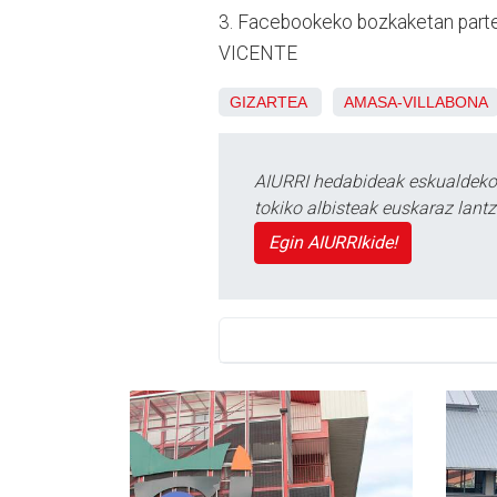
3. Facebookeko bozkaketan parte
VICENTE
GIZARTEA
AMASA-VILLABONA
AIURRI hedabideak eskualdeko n
tokiko albisteak euskaraz lan
Egin AIURRIkide!