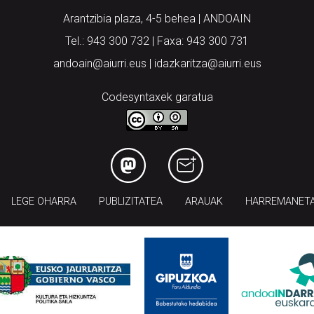
Arantzibia plaza, 4-5 behea | ANDOAIN
Tel.: 943 300 732 | Faxa: 943 300 731
andoain@aiurri.eus | idazkaritza@aiurri.eus
Codesyntaxek garatua
LEGE OHARRA
PUBLIZITATEA
ARAUAK
HARREMANET