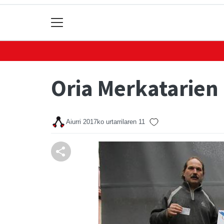
Oria Merkatarien
Aiurri
2017ko urtarrilaren 11