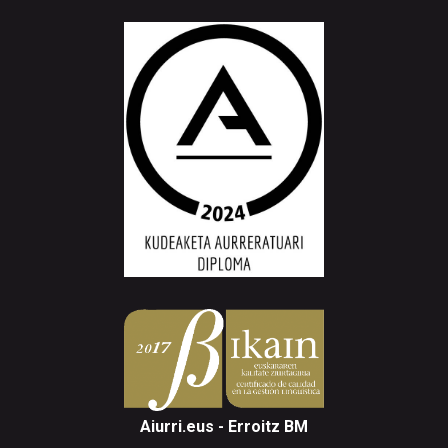
Aiurri.eus - Erroitz BM