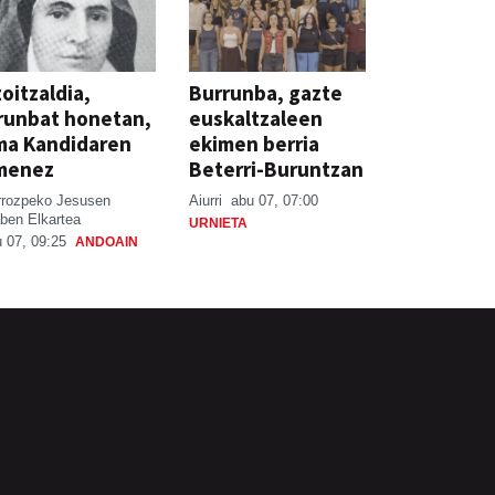
oitzaldia,
Burrunba, gazte
runbat honetan,
euskaltzaleen
ma Kandidaren
ekimen berria
menez
Beterri-Buruntzan
rrozpeko Jesusen
Aiurri
abu 07, 07:00
ben Elkartea
URNIETA
 07, 09:25
ANDOAIN