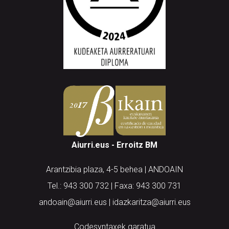
Aiurri.eus - Erroitz BM
Arantzibia plaza, 4-5 behea | ANDOAIN
Tel.: 943 300 732 | Faxa: 943 300 731
andoain@aiurri.eus | idazkaritza@aiurri.eus
Codesyntaxek garatua