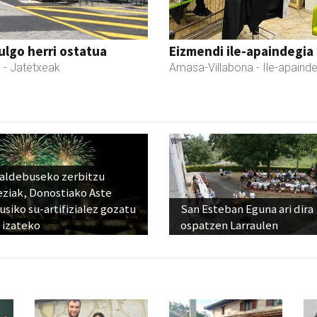
ulgo herri ostatua
Eizmendi ile-apaindegia
l
- Jatetxeak
Amasa-Villabona
- Ile-apaind
raldebuseko zerbitzu
eziak, Donostiako Aste
siko su-artifizialez gozatu
San Esteban Eguna ari dira
 izateko
ospatzen Larraulen