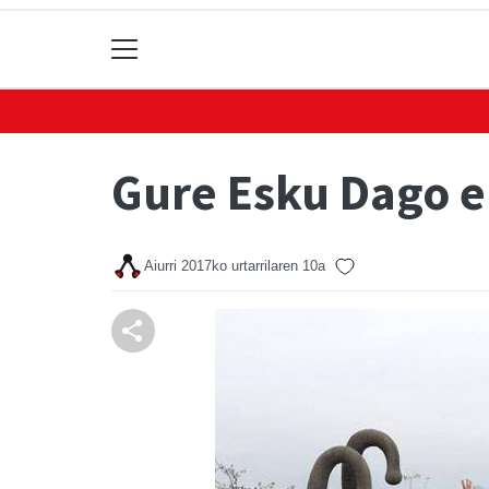
Gure Esku Dago e
Aiurri
2017ko urtarrilaren 10a