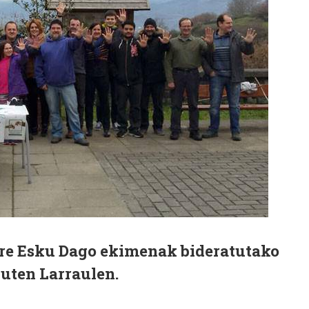
re Esku Dago ekimenak bideratutako
zuten Larraulen.