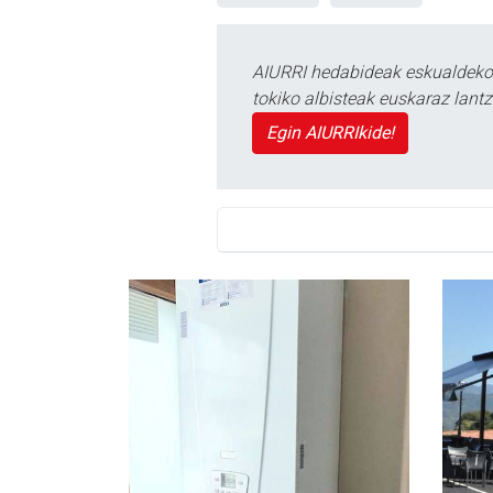
AIURRI hedabideak eskualdeko n
tokiko albisteak euskaraz lan
Egin AIURRIkide!