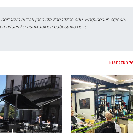
ortasun hitzak jaso eta zabaltzen ditu. Harpidedun eginda,
tzen dituen komunikabidea babestuko duzu.
Erantzun