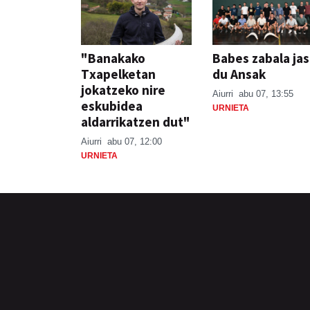
"Banakako
Babes zabala ja
Txapelketan
du Ansak
jokatzeko nire
Aiurri
abu 07, 13:55
eskubidea
URNIETA
aldarrikatzen dut"
Aiurri
abu 07, 12:00
URNIETA