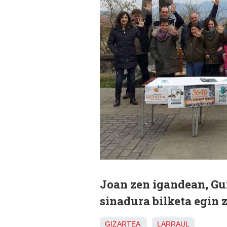
Joan zen igandean, Gu
sinadura bilketa egin 
GIZARTEA
LARRAUL