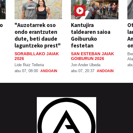
so
"Auzotarrek oso
Kantujira
Ot
ondo erantzuten
taldearen saioa
la
dute, beti daude
Goiburuko
A
laguntzeko prest"
festetan
o
SORABILLAKO JAIAK
SAN ESTEBAN JAIAK
Be
2026
GOIBURUN 2026
Ala
Lide Ruiz Telleria
Jon Ander Ubeda
abu
abu 07, 08:00
abu 07, 20:37
ANDOAIN
ANDOAIN