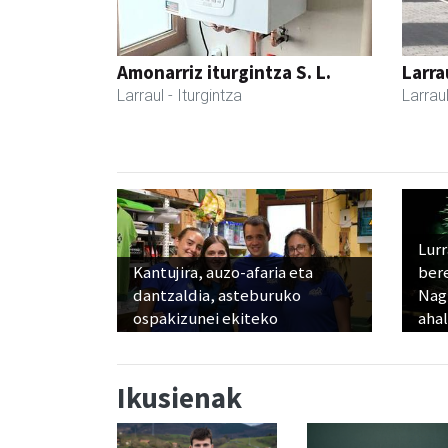
Amonarriz iturgintza S. L.
Larra
Larraul
- Iturgintza
Larrau
Lur
Kantujira, auzo-afaria eta
ber
dantzaldia, asteburuko
Nagu
ospakizunei ekiteko
ahal
Ikusienak