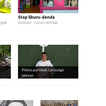
Stop liburu-denda
egiak
Andoain
- Liburu-dendak
Pilota partidak Larraulgo
jaietan