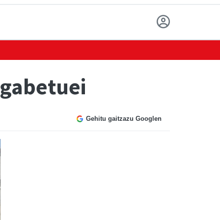
ngabetuei
Gehitu gaitzazu Googlen