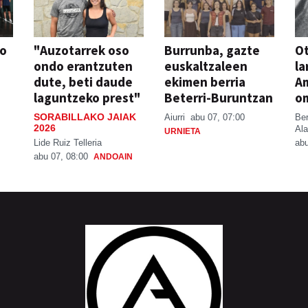
so
"Auzotarrek oso
Burrunba, gazte
Ot
ondo erantzuten
euskaltzaleen
la
dute, beti daude
ekimen berria
A
laguntzeko prest"
Beterri-Buruntzan
o
SORABILLAKO JAIAK
Aiurri
abu 07, 07:00
Be
2026
Ala
URNIETA
Lide Ruiz Telleria
abu
abu 07, 08:00
ANDOAIN