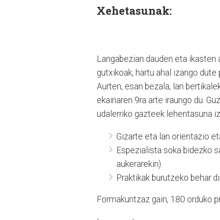
Xehetasunak:
Langabezian dauden eta ikasten ari
gutxikoak, hartu ahal izango dute 
Aurten, esan bezala, lan bertikale
ekainaren 9ra arte iraungo du. Gu
udalerriko gazteek lehentasuna i
Gizarte eta lan orientazio et
Espezialista soka bidezko sa
aukerarekin).
Praktikak burutzeko behar d
Formakuntzaz gain, 180 orduko pra