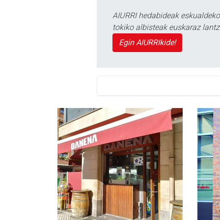
AIURRI hedabideak eskualdeko n
tokiko albisteak euskaraz lan
Egin AIURRIkide!