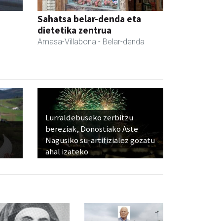
Sahatsa belar-denda eta
dietetika zentrua
Amasa-Villabona
- Belar-denda
Lurraldebuseko zerbitzu
bereziak, Donostiako Aste
Nagusiko su-artifizialez gozatu
ahal izateko