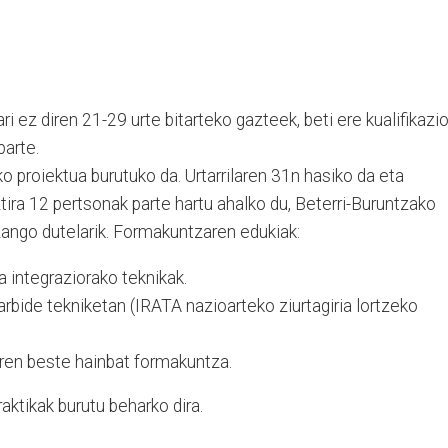
 ez diren 21-29 urte bitarteko gazteek, beti ere kualifikazi
parte.
ko proiektua burutuko da. Urtarrilaren 31n hasiko da eta
ztira 12 pertsonak parte hartu ahalko du, Beterri-Buruntzako
zango dutelarik. Formakuntzaren edukiak:
a integraziorako teknikak.
rbide tekniketan (IRATA nazioarteko ziurtagiria lortzeko
iren beste hainbat formakuntza.
ktikak burutu beharko dira.