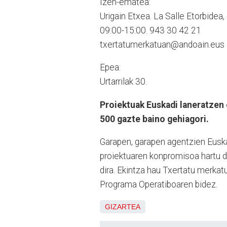
Izen-ematea:
Urigain Etxea. La Salle Etorbidea, 
09:00-15:00. 943 30 42 21
txertatumerkatuan@andoain.eus
Epea:
Urtarrilak 30.
Proiektuak Euskadi laneratzen 
500 gazte baino gehiagori.
Garapen, garapen agentzien Euska
proiektuaren konpromisoa hartu du
dira. Ekintza hau Txertatu merka
Programa Operatiboaren bidez.
GIZARTEA