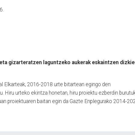
6.
eta gizarteratzen laguntzeko aukerak eskaintzen dizkie
l Elkarteak, 2016-2018 urte bitartean egingo den
. Hiru urteko ekintza honetan, hiru proiektu ezberdin burutu
tuan proiektuaren baitan egin da Gazte Enplegurako 2014-20