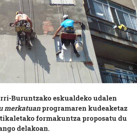
rri-Buruntzako eskualdeko udalen
u merkatuan
programaren kudeaketaz
rtikaletako formakuntza proposatu du
zango delakoan.