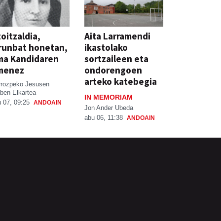
oitzaldia,
Aita Larramendi
runbat honetan,
ikastolako
ma Kandidaren
sortzaileen eta
menez
ondorengoen
arteko katebegia
rrozpeko Jesusen
ben Elkartea
IN MEMORIAM
 07, 09:25
ANDOAIN
Jon Ander Ubeda
abu 06, 11:38
ANDOAIN