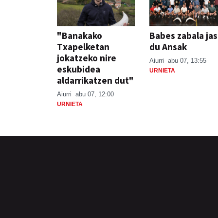
"Banakako
Babes zabala ja
Txapelketan
du Ansak
jokatzeko nire
Aiurri
abu 07, 13:55
eskubidea
URNIETA
aldarrikatzen dut"
Aiurri
abu 07, 12:00
URNIETA