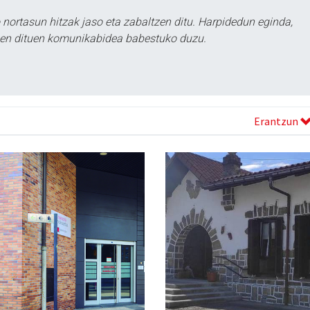
ortasun hitzak jaso eta zabaltzen ditu. Harpidedun eginda,
tzen dituen komunikabidea babestuko duzu.
Erantzun