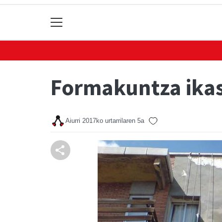
Formakuntza ikas
Aiurri
2017ko urtarrilaren 5a