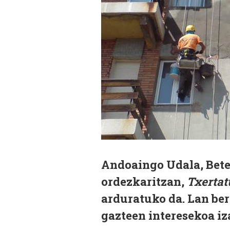
Andoaingo Udala, Bete
ordezkaritzan,
Txertat
arduratuko da. Lan be
gazteen interesekoa i