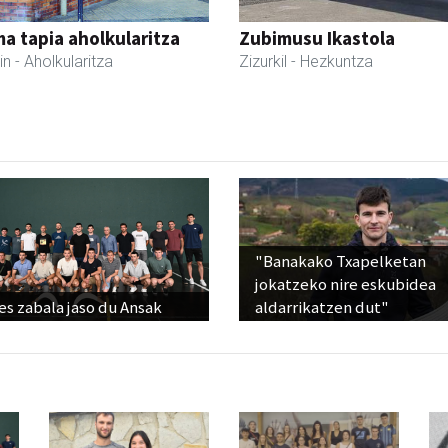
a tapia aholkularitza
Zubimusu Ikastola
in
- Aholkularitza
Zizurkil
- Hezkuntza
"Banakako Txapelketan
jokatzeko nire eskubidea
s zabala jaso du Ansak
aldarrikatzen dut"