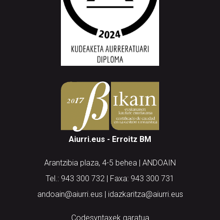
Aiurri.eus - Erroitz BM
Arantzibia plaza, 4-5 behea | ANDOAIN
Tel.: 943 300 732 | Faxa: 943 300 731
andoain@aiurri.eus | idazkaritza@aiurri.eus
Codesyntaxek garatua