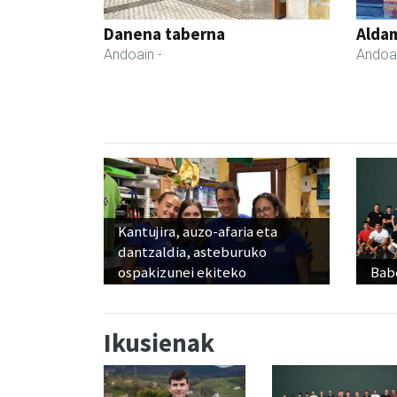
Danena taberna
Aldam
Andoain
-
Andoa
Kantujira, auzo-afaria eta
dantzaldia, asteburuko
ospakizunei ekiteko
Babe
Ikusienak