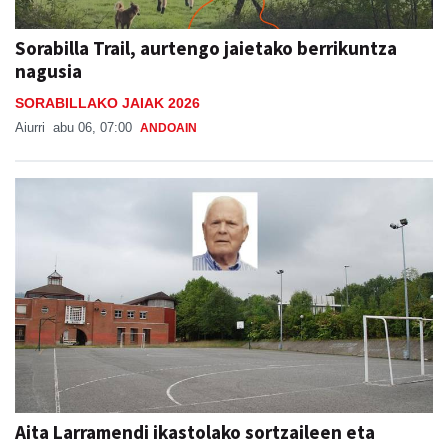
Sorabilla Trail, aurtengo jaietako berrikuntza
nagusia
SORABILLAKO JAIAK 2026
Aiurri
abu 06, 07:00
ANDOAIN
Aita Larramendi ikastolako sortzaileen eta