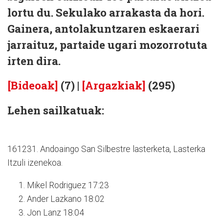
lortu du. Sekulako arrakasta da hori.
Gainera, antolakuntzaren eskaerari
jarraituz, partaide ugari mozorrotuta
irten dira.
[Bideoak]
(7) |
[Argazkiak]
(295)
Lehen sailkatuak:
161231. Andoaingo San Silbestre lasterketa, Lasterka
Itzuli izenekoa.
Mikel Rodriguez 17:23
Ander Lazkano 18:02
Jon Lanz 18:04