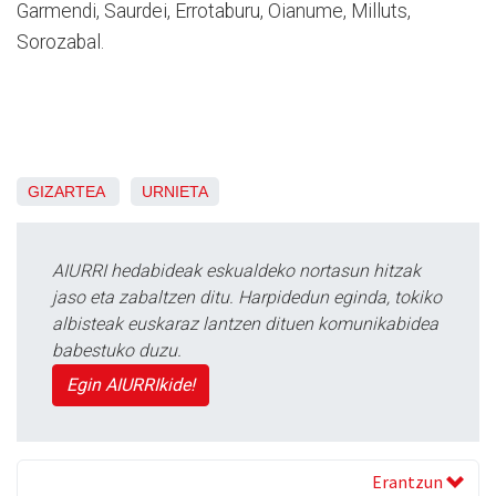
Garmendi, Saurdei, Errotaburu, Oianume, Milluts,
Sorozabal.
GIZARTEA
URNIETA
AIURRI hedabideak eskualdeko nortasun hitzak
jaso eta zabaltzen ditu. Harpidedun eginda, tokiko
albisteak euskaraz lantzen dituen komunikabidea
babestuko duzu.
Egin AIURRIkide!
Erantzun