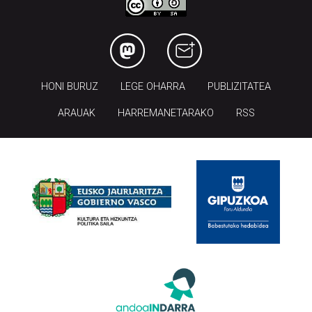
HONI BURUZ
LEGE OHARRA
PUBLIZITATEA
ARAUAK
HARREMANETARAKO
RSS