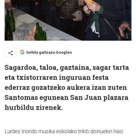
Gehitu gaitzazu Googlen
Sagardoa, taloa, gaztaina, sagar tarta
eta txistorraren inguruan festa
ederraz gozatzeko aukera izan zuten
Santomas egunean San Juan plazara
hurbildu zirenek.
Lurdes Iriondo musika eskolako trikiti doinuekin hasi