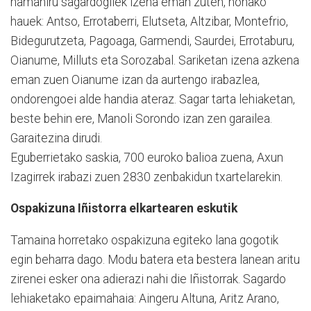
hamahiru sagardogilek izena eman zuten, honako
hauek: Antso, Errotaberri, Elutseta, Altzibar, Montefrio,
Bidegurutzeta, Pagoaga, Garmendi, Saurdei, Errotaburu,
Oianume, Milluts eta Sorozabal. Sariketan izena azkena
eman zuen Oianume izan da aurtengo irabazlea,
ondorengoei alde handia ateraz. Sagar tarta lehiaketan,
beste behin ere, Manoli Sorondo izan zen garailea.
Garaitezina dirudi.
Eguberrietako saskia, 700 euroko balioa zuena, Axun
Izagirrek irabazi zuen 2830 zenbakidun txartelarekin.
Ospakizuna Iñistorra elkartearen eskutik
Tamaina horretako ospakizuna egiteko lana gogotik
egin beharra dago. Modu batera eta bestera lanean aritu
zirenei esker ona adierazi nahi die Iñistorrak. Sagardo
lehiaketako epaimahaia: Aingeru Altuna, Aritz Arano,