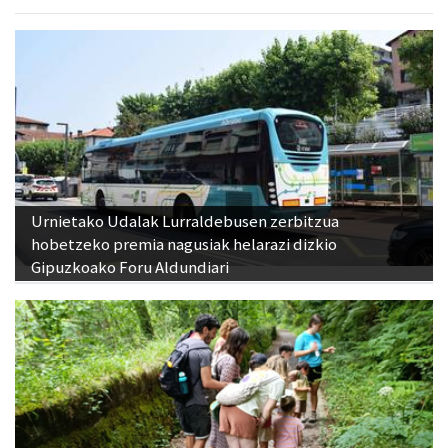
Urnietako Udalak Lurraldebusen zerbitzua
hobetzeko premia nagusiak helarazi dizkio
Gipuzkoako Foru Aldundiari