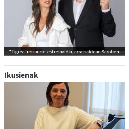
"Tigrea"ren aurre-estreinaldia, arratsaldean Saroben
Ikusienak