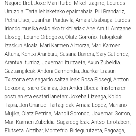
Nagore Brel, Joxe Mari Iturbe, Mikel Izagirre, Lourdes
Urruzola. Tarta lehiaketako epaimahaia: Pili Brandariz,
Petra Elser, Juanfran Pardavila, Amaia Usabiaga. Lurdes
Iriondo musika eskolako trikitilariak: Ane Arruti, Aintzane
Elosegi, Edurne Orbegozo, Olatz Gorroño. Talogileak:
Izaskun Alcala, Mari Karmen Almorza, Mari Karmen
Altuna, Kontxi Aranburu, Susana Barrera, Sary Gutierrez,
Arantxa Iturrioz, Joxemari Iturzaeta, Axun Zubeldia.
Gaztaingileak: Andoni Garmendia, Juankar Erasun.
Txistorra eta sagardo saltzaileak: Rosa Elosegi, Antton
Lekuona, Isidro Salinas, Jon Ander Ubeda. Iñistorraren
postuan eta esatari lanetan: Joxeba Lizeaga, Koldo
Tapia, Jon Unanue. Tartagileak: Amaia Lopez, Mariano
Mujika, Olatz Petrina, Manoli Sorondo, Joxemari Sorron,
Mari Karmen Zubeldia. Sagardogileak: Antso, Errotaberri,
Elutseta, Altzibar, Montefrio, Bidegurutzeta, Pagoaga,