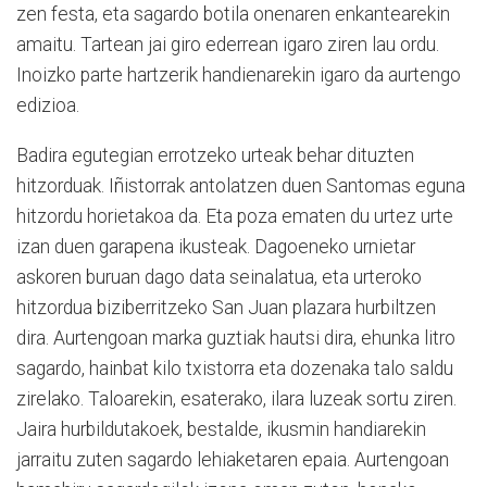
zen festa, eta sagardo botila onenaren enkantearekin
amaitu. Tartean jai giro ederrean igaro ziren lau ordu.
Inoizko parte hartzerik handienarekin igaro da aurtengo
edizioa.
Badira egutegian errotzeko urteak behar dituzten
hitzorduak. Iñistorrak antolatzen duen Santomas eguna
hitzordu horietakoa da. Eta poza ematen du urtez urte
izan duen garapena ikusteak. Dagoeneko urnietar
askoren buruan dago data seinalatua, eta urteroko
hitzordua biziberritzeko San Juan plazara hurbiltzen
dira. Aurtengoan marka guztiak hautsi dira, ehunka litro
sagardo, hainbat kilo txistorra eta dozenaka talo saldu
zirelako. Taloarekin, esaterako, ilara luzeak sortu ziren.
Jaira hurbildutakoek, bestalde, ikusmin handiarekin
jarraitu zuten sagardo lehiaketaren epaia. Aurtengoan