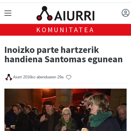
KOMUNITATEA
Inoizko parte hartzerik
handiena Santomas egunean
Aiurri
2016ko abenduaren 29a