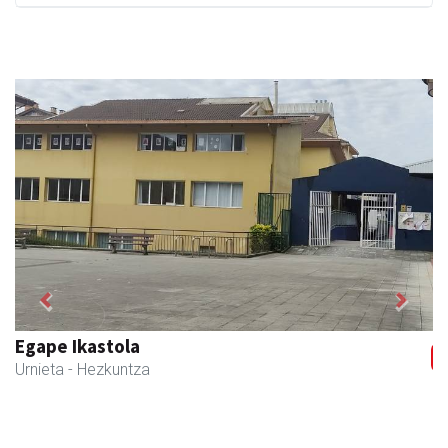
Previous
Next
Egape Ikastola
Urnieta
- Hezkuntza