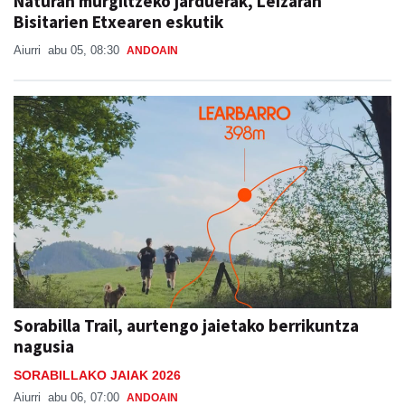
Naturan murgiltzeko jarduerak, Leizaran
Bisitarien Etxearen eskutik
Aiurri
abu 05, 08:30
ANDOAIN
Sorabilla Trail, aurtengo jaietako berrikuntza
nagusia
SORABILLAKO JAIAK 2026
Aiurri
abu 06, 07:00
ANDOAIN