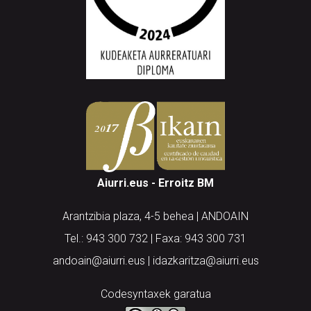
Aiurri.eus - Erroitz BM
Arantzibia plaza, 4-5 behea | ANDOAIN
Tel.: 943 300 732 | Faxa: 943 300 731
andoain@aiurri.eus | idazkaritza@aiurri.eus
Codesyntaxek garatua