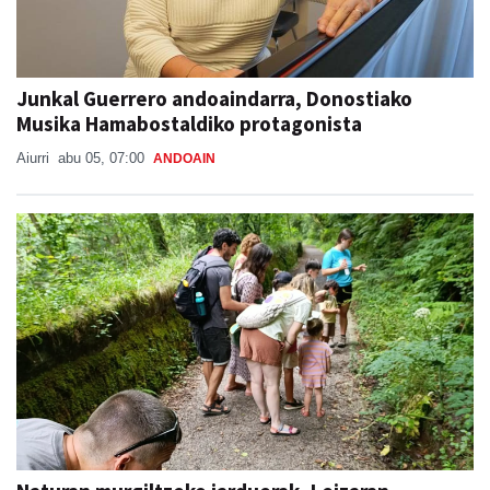
Junkal Guerrero andoaindarra, Donostiako
Musika Hamabostaldiko protagonista
Aiurri
abu 05, 07:00
ANDOAIN