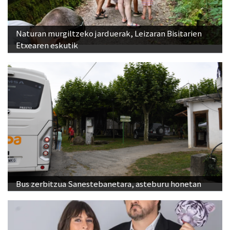
Naturan murgiltzeko jarduerak, Leizaran Bisitarien
Etxearen eskutik
Bus zerbitzua Sanestebanetara, asteburu honetan