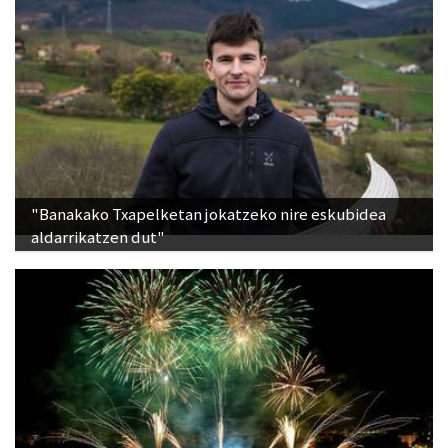
"Banakako Txapelketan jokatzeko nire eskubidea
aldarrikatzen dut"
Lurraldebuseko zerbitzu bereziak, Donostiako Aste