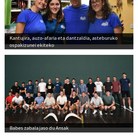
Kantujira, auzo-afaria eta dantzaldia, asteburuko
ospakizunei ekiteko
Babes zabala jaso du Ansak