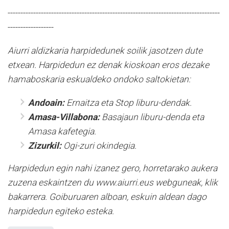
-----------------------------------------------------------------------------------
------------------
Aiurri aldizkaria harpidedunek soilik jasotzen dute
etxean. Harpidedun ez denak kioskoan eros dezake
hamaboskaria eskualdeko ondoko saltokietan:
Andoain:
Ernaitza eta Stop liburu-dendak.
Amasa-Villabona:
Basajaun liburu-denda eta
Amasa kafetegia.
Zizurkil:
Ogi-zuri okindegia.
Harpidedun egin nahi izanez gero, horretarako aukera
zuzena eskaintzen du www.aiurri.eus webguneak, klik
bakarrera. Goiburuaren alboan, eskuin aldean dago
harpidedun egiteko esteka.