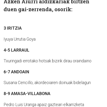
Azken Aiurri aldizkariak biltzen
duen gai-zerrenda, osorik:
3 IRITZIA
Iyuya Urrutia Goya
4-5 LARRAUL
Txuringadi errotako hotsak bizirik dirau oraindaino
6-7 ANDOAIN
Susana Cencillo, akordeoiaren doinuak bidelagun
8-9 AMASA-VILLABONA
Pedro Luis Uranga apaiz gazteari elkarrizketa