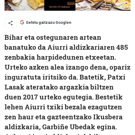
Gehitu gaitzazu Googlen
Bihar eta ostegunaren artean
banatuko da Aiurri aldizkariaren 485
zenbakia harpidedunen etxeetan.
Urteko azken alea izango dena, opariz
inguratuta iritsiko da. Batetik, Patxi
Lasak ateratako argazkia biltzen
duen 2017 urteko egutegia. Bestetik
lehen Aiurri txiki bezala ezagutzen
zen haur eta gazteentzako Ikusbera
aldizkaria, Garbiñe Ubedak egina.