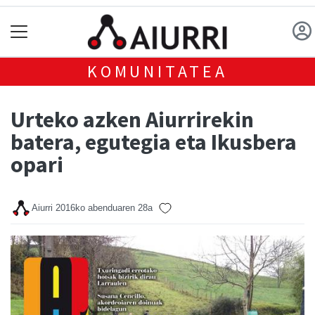
KOMUNITATEA
Urteko azken Aiurrirekin
batera, egutegia eta Ikusbera
opari
Aiurri
2016ko abenduaren 28a