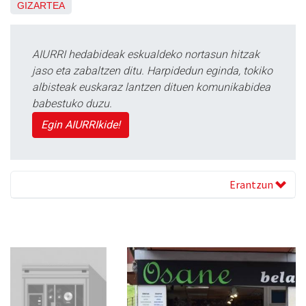
GIZARTEA
AIURRI hedabideak eskualdeko nortasun hitzak
jaso eta zabaltzen ditu. Harpidedun eginda, tokiko
albisteak euskaraz lantzen dituen komunikabidea
babestuko duzu.
Egin AIURRIkide!
Erantzun