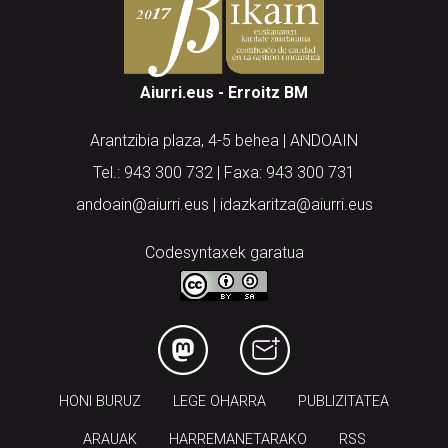
Aiurri.eus - Erroitz BM
Arantzibia plaza, 4-5 behea | ANDOAIN
Tel.: 943 300 732 | Faxa: 943 300 731
andoain@aiurri.eus | idazkaritza@aiurri.eus
Codesyntaxek garatua
HONI BURUZ
LEGE OHARRA
PUBLIZITATEA
ARAUAK
HARREMANETARAKO
RSS