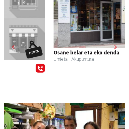
Previous
Next
Osane belar eta eko denda
Urnieta
- Akupuntura