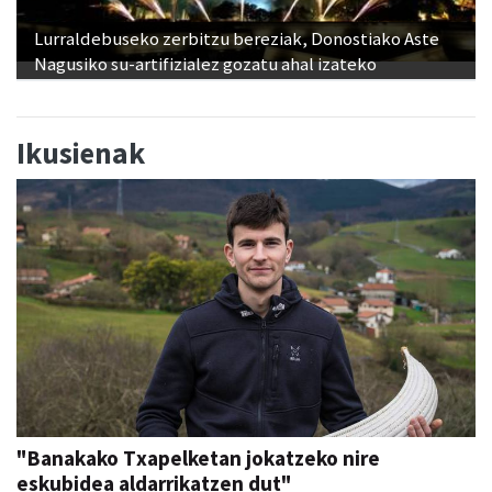
Nagusiko su-artifizialez gozatu ahal izateko
Ikusienak
"Banakako Txapelketan jokatzeko nire
eskubidea aldarrikatzen dut"
Aiurri
abu 07, 12:00
URNIETA