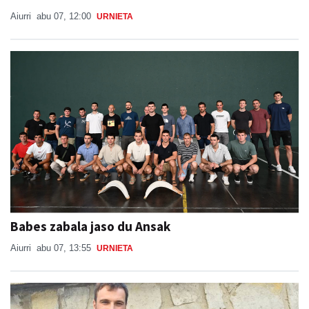
Babes zabala jaso du Ansak
Aiurri
abu 07, 13:55
URNIETA