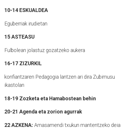
10-14 ESKUALDEA
Eguberriak irudietan
15 ASTEASU
Fulbolean jolastuz gozatzeko aukera
16-17 ZIZURKIL
konfiantzaren Pedagogia lantzen ari dira Zubimusu
ikastolan
18-19 Zozketa eta Hamabostean behin
20-21 Agenda eta zorion agurrak
22 AZKENA:
Amasamendi txukun mantentzeko deia