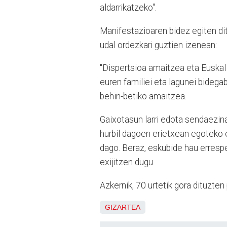
aldarrikatzeko".
Manifestazioaren bidez egiten di
udal ordezkari guztien izenean:
"Dispertsioa amaitzea eta Euskal
euren familiei eta lagunei bidega
behin-betiko amaitzea.
Gaixotasun larri edota sendaezina
hurbil dagoen erietxean egoteko 
dago. Beraz, eskubide hau erresp
exijitzen dugu
Azkernik, 70 urtetik gora dituzte
GIZARTEA