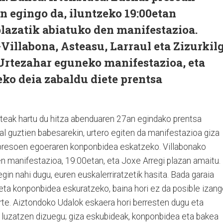
an egingo da, iluntzeko 19:00etan
lazatik abiatuko den manifestazioa.
illabona, Asteasu, Larraul eta Zizurkil
Urtezahar eguneko manifestazioa, eta
eko deia zabaldu diete prentsa
ateak hartu du hitza abenduaren 27an egindako prentsa
dal guztien babesarekin, urtero egiten da manifestazioa giza
 presoen egoeraren konponbidea eskatzeko. Villabonako
en manifestazioa, 19:00etan, eta Joxe Arregi plazan amaitu.
in nahi dugu, euren euskalerriratzetik hasita. Bada garaia
eta konponbidea eskuratzeko, baina hori ez da posible izan
rte. Aiztondoko Udalok eskaera hori berresten dugu eta
ia luzatzen dizuegu; giza eskubideak, konponbidea eta bakea