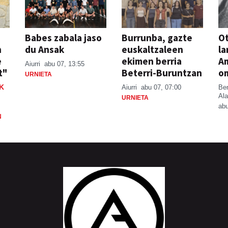
Babes zabala jaso
Burrunba, gazte
Ot
n
du Ansak
euskaltzaleen
la
e
ekimen berria
A
Aiurri
abu 07, 13:55
t"
Beterri-Buruntzan
o
URNIETA
K
Aiurri
abu 07, 07:00
Be
Ala
URNIETA
abu
N