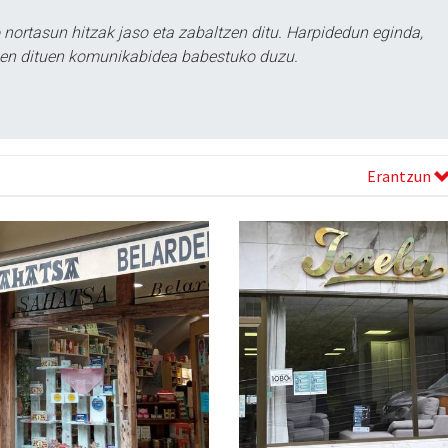
ortasun hitzak jaso eta zabaltzen ditu. Harpidedun eginda,
tzen dituen komunikabidea babestuko duzu.
Erantzun