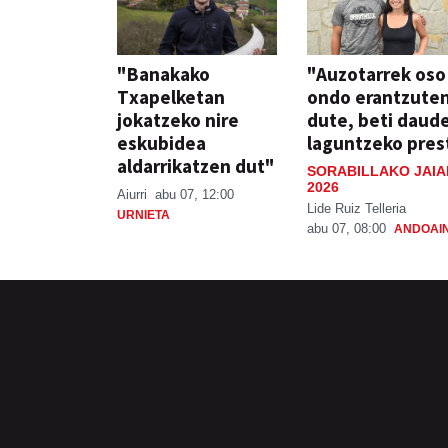
"Banakako
"Auzotarrek oso
Txapelketan
ondo erantzute
jokatzeko nire
dute, beti daud
eskubidea
laguntzeko pres
aldarrikatzen dut"
SORABILLAKO JAIA
2026
Aiurri
abu 07, 12:00
Lide Ruiz Telleria
URNIETA
abu 07, 08:00
ANDOAI