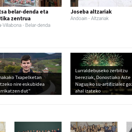
sa belar-denda eta
Joseba altzariak
tika zentrua
Andoain
- Altzariak
-Villabona
- Belar-denda
Lurraldebuseko zerbitzu
nakako Txapelketan
bereziak, Donostiako Aste
atzeko nire eskubidea
Nagusiko su-artifizialez g
rrikatzen dut"
ahal izateko