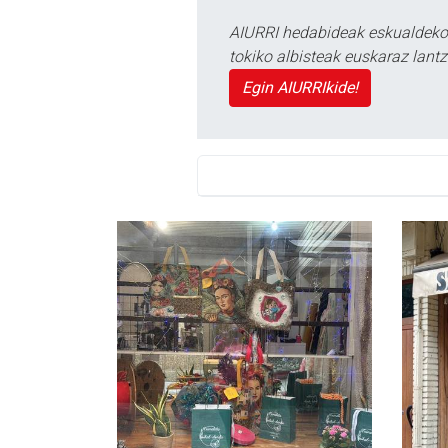
AIURRI hedabideak eskualdeko n
tokiko albisteak euskaraz lan
Egin AIURRIkide!