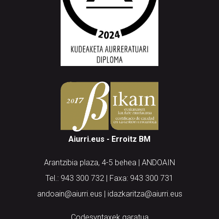
Aiurri.eus - Erroitz BM
Arantzibia plaza, 4-5 behea | ANDOAIN
Tel.: 943 300 732 | Faxa: 943 300 731
andoain@aiurri.eus | idazkaritza@aiurri.eus
Codesyntaxek garatua