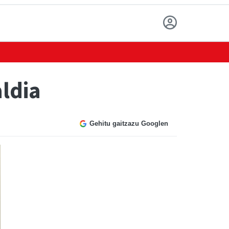
ldia
Gehitu gaitzazu Googlen