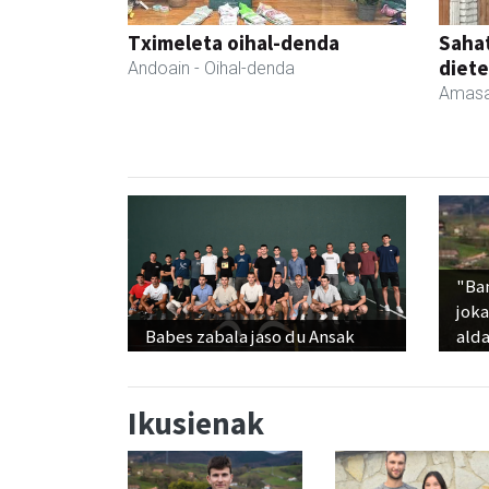
Tximeleta oihal-denda
Sahat
diete
Andoain
- Oihal-denda
Amasa
"Ba
jok
Babes zabala jaso du Ansak
alda
Ikusienak