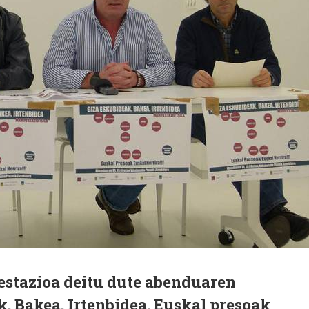
stazioa deitu dute abenduaren
k. Bakea. Irtenbidea. Euskal presoak