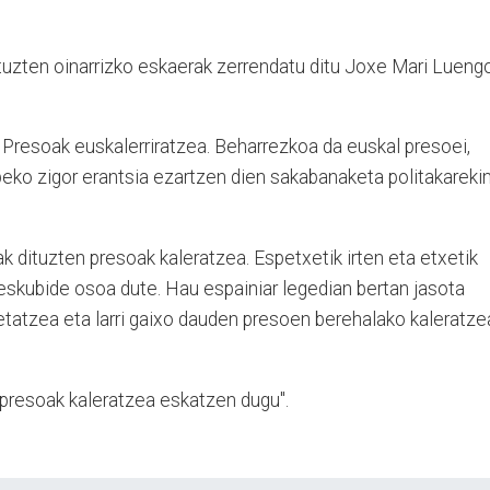
tuzten oinarrizko eskaerak zerrendatu ditu Joxe Mari Luengo
 Presoak euskalerriratzea. Beharrezkoa da euskal presoei,
beko zigor erantsia ezartzen dien sakabanaketa politakareki
k dituzten presoak kaleratzea. Espetxetik irten eta etxetik
eskubide osoa dute. Hau espainiar legedian bertan jasota
etatzea eta larri gaixo dauden presoen berehalako kaleratze
n presoak kaleratzea eskatzen dugu".