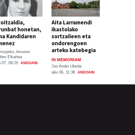
oitzaldia,
Aita Larramendi
runbat honetan,
ikastolako
ma Kandidaren
sortzaileen eta
menez
ondorengoen
arteko katebegia
rrozpeko Jesusen
ben Elkartea
IN MEMORIAM
 07, 09:25
ANDOAIN
Jon Ander Ubeda
abu 06, 11:38
ANDOAIN