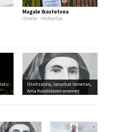
Magale Ikastetxea
Urnieta
- Hezkuntza
ozatu
Otoitzaldia, larunbat honetan,
Ama Kandidaren omenez