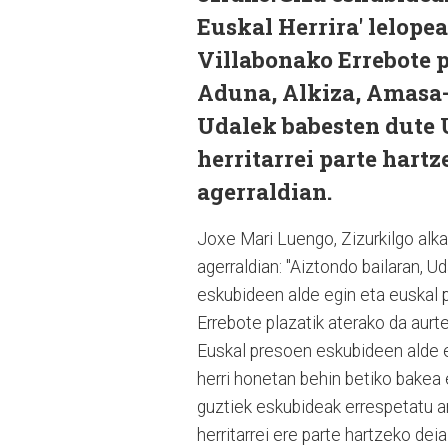
Euskal Herrira' lelope
Villabonako Errebote p
Aduna, Alkiza, Amasa-V
Udalek babesten dute 
herritarrei parte hartz
agerraldian.
Joxe Mari Luengo, Zizurkilgo alk
agerraldian: "Aiztondo bailaran, U
eskubideen alde egin eta euskal
Errebote plazatik aterako da aurt
Euskal presoen eskubideen alde eg
herri honetan behin betiko bakea 
guztiek eskubideak errespetatu a
herritarrei ere parte hartzeko de