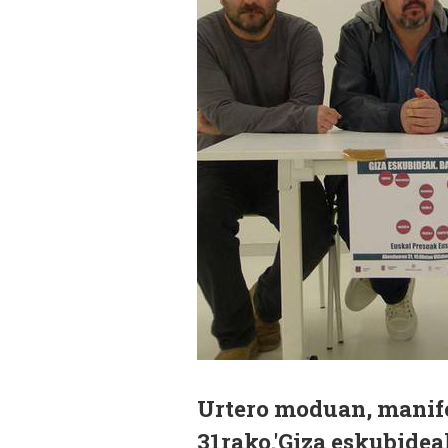
Urtero moduan, manife
31rako.'Giza eskubidea