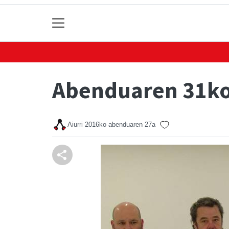
Abenduaren 31ko 
Aiurri
2016ko abenduaren 27a