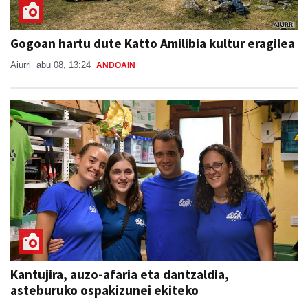
Gogoan hartu dute Katto Amilibia kultur eragilea
Aiurri
abu 08, 13:24
ANDOAIN
Kantujira, auzo-afaria eta dantzaldia,
asteburuko ospakizunei ekiteko