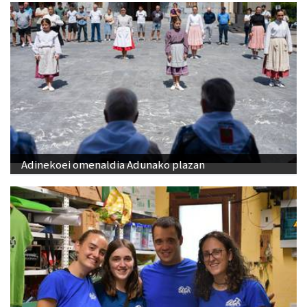
Adinekoei omenaldia Adunako plazan