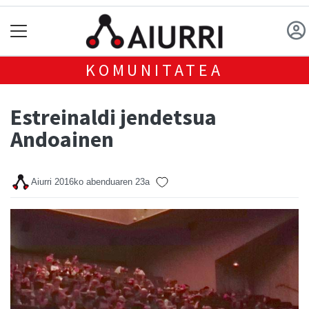
KOMUNITATEA
Estreinaldi jendetsua
Andoainen
Aiurri
2016ko abenduaren 23a