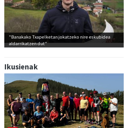
"Banakako Txapelketan jokatzeko nire eskubidea
aldarrikatzen dut"
Ikusienak