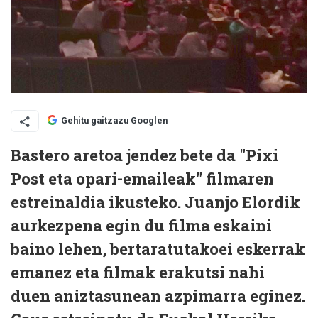
Gehitu gaitzazu Googlen
Bastero aretoa jendez bete da "Pixi
Post eta opari-emaileak" filmaren
estreinaldia ikusteko. Juanjo Elordik
aurkezpena egin du filma eskaini
baino lehen, bertaratutakoei eskerrak
emanez eta filmak erakutsi nahi
duen aniztasunean azpimarra eginez.