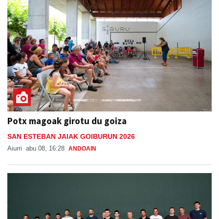
Potx magoak girotu du goiza
SAN ESTEBAN JAIAK GOIBURUN 2026
Aiurri
abu 08, 16:28
ANDOAIN