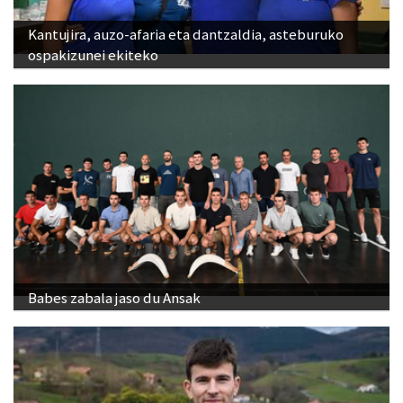
Kantujira, auzo-afaria eta dantzaldia, asteburuko
ospakizunei ekiteko
Babes zabala jaso du Ansak