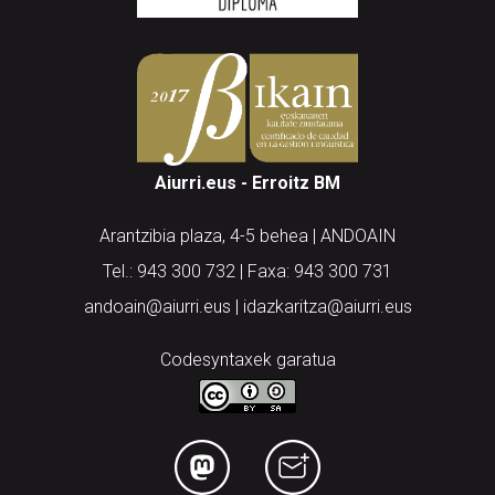
Aiurri.eus - Erroitz BM
Arantzibia plaza, 4-5 behea | ANDOAIN
Tel.: 943 300 732 | Faxa: 943 300 731
andoain@aiurri.eus | idazkaritza@aiurri.eus
Codesyntaxek garatua