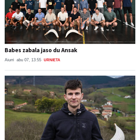
Babes zabala jaso du Ansak
Aiurri
abu 07, 13:55
URNIETA