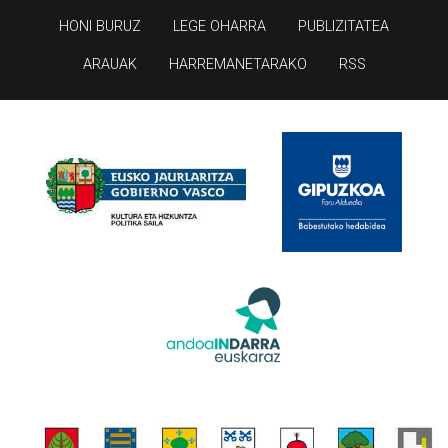
HONI BURUZ
LEGE OHARRA
PUBLIZITATEA
ARAUAK
HARREMANETARAKO
RSS