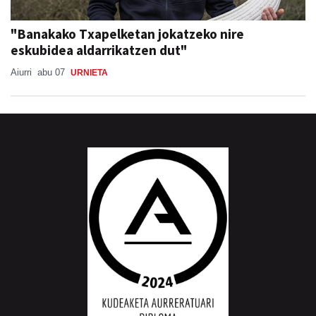
"Banakako Txapelketan jokatzeko nire
eskubidea aldarrikatzen dut"
Aiurri
abu 07
URNIETA