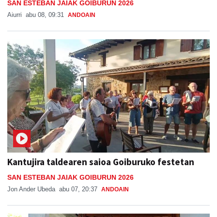
SAN ESTEBAN JAIAK GOIBURUN 2026
Aiurri
abu 08, 09:31
ANDOAIN
Kantujira taldearen saioa Goiburuko festetan
SAN ESTEBAN JAIAK GOIBURUN 2026
Jon Ander Ubeda
abu 07, 20:37
ANDOAIN