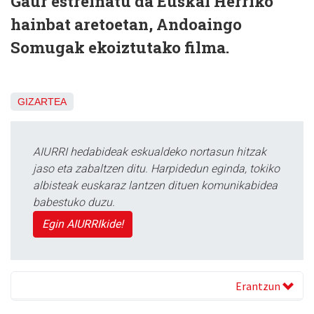
Gaur estreinatu da Euskal Herriko
hainbat aretoetan, Andoaingo
Somugak ekoiztutako filma.
GIZARTEA
AIURRI hedabideak eskualdeko nortasun hitzak
jaso eta zabaltzen ditu. Harpidedun eginda, tokiko
albisteak euskaraz lantzen dituen komunikabidea
babestuko duzu.
Egin AIURRIkide!
Erantzun