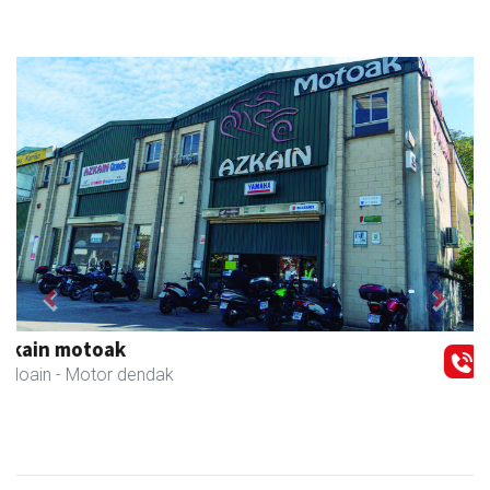
Previous
Next
Coviran Karrika
Andoain
- Janari-dendak