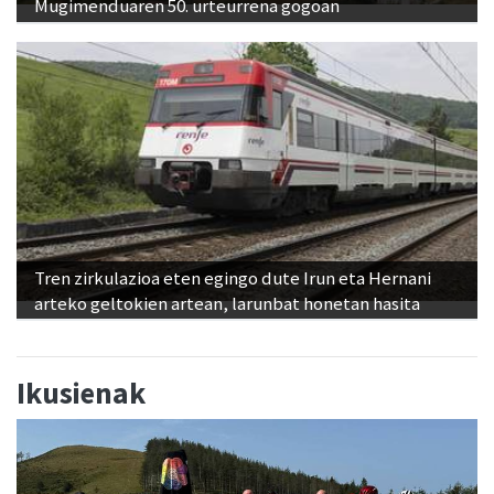
Mugimenduaren 50. urteurrena gogoan
Tren zirkulazioa eten egingo dute Irun eta Hernani
arteko geltokien artean, larunbat honetan hasita
Ikusienak