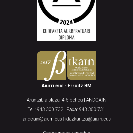
Aiurri.eus - Erroitz BM
Arantzibia plaza, 4-5 behea | ANDOAIN
Tel.: 943 300 732 | Faxa: 943 300 731
andoain@aiurri.eus | idazkaritza@aiurri.eus