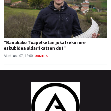
"Banakako Txapelketan jokatzeko nire
eskubidea aldarrikatzen dut"
Aiurri
abu 07, 12:00
URNIETA