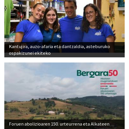
Kantujira, auzo-afaria eta dantzaldia, asteburuko
ospakizunei ekiteko
Foruen abolizioaren 150. urteurrena eta Alkateen