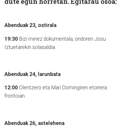
dute egun horretan. Egitarau osoa:
Abenduak 23, ostirala
19:30
Bizi minez dokumentala, ondoren Josu
Iztuetarekin solasaldia.
Abenduak 24, larunbata
12:00
Olentzero eta Mari Domingiren etorrera
frontoian.
Abenduak 26, astelehena