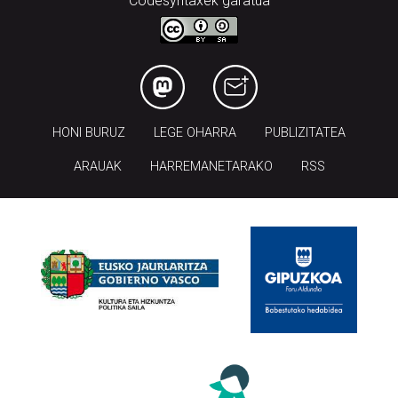
Codesyntaxek garatua
HONI BURUZ
LEGE OHARRA
PUBLIZITATEA
ARAUAK
HARREMANETARAKO
RSS