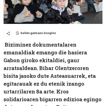
Gehitu gaitzazu Googlen
Biziminez dokumentalaren
emanaldiak emango die hasiera
Gabon giroko ekitaldiei, gaur
arratsaldean. Bihar Olentzeroren
bisita jasoko dute Asteasuarrek, eta
egitarauak ez du etenik izango
urtarrilaren 8a arte. Kros
solidarioaren bigarren edizioa egingo