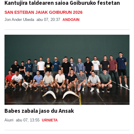
Kantujira taldearen saioa Goiburuko festetan
SAN ESTEBAN JAIAK GOIBURUN 2026
Jon Ander Ubeda
abu 07, 20:37
ANDOAIN
Babes zabala jaso du Ansak
Aiurri
abu 07, 13:55
URNIETA