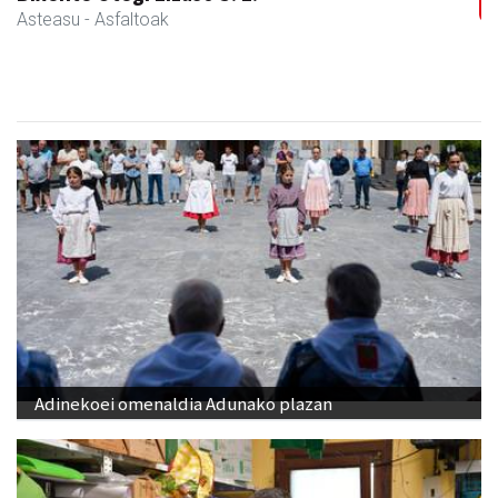
Asteasu
- Asfaltoak
Adinekoei omenaldia Adunako plazan