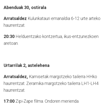
Abenduak 30, ostirala
Arratsaldez
Kulunkatauri emanaldia 6-12 urte arteko
haurrentzat.
20:30
Helduentzako kontzertua, ikus-entzunezkoen
aretoan.
Urtarrilak 2, astelehena
Arratsaldez,
Kamisetak margotzeko tailerra HHko
haurrentzat. Zeramika margotzeko tailerra LH1-LH4
haurrentzat.
17:00
Zipi-Zape filma. Ondoren merienda.