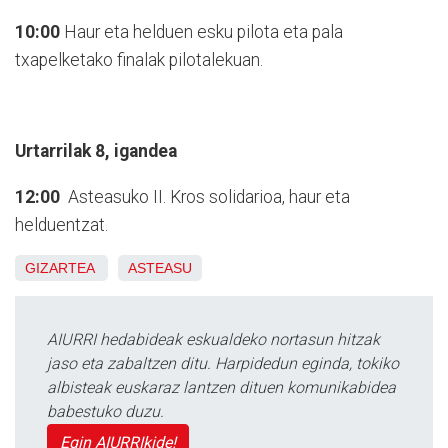
10:00
Haur eta helduen esku pilota eta pala
txapelketako finalak pilotalekuan.
Urtarrilak 8, igandea
12:00
Asteasuko II. Kros solidarioa, haur eta
helduentzat.
GIZARTEA
ASTEASU
AIURRI hedabideak eskualdeko nortasun hitzak
jaso eta zabaltzen ditu. Harpidedun eginda, tokiko
albisteak euskaraz lantzen dituen komunikabidea
babestuko duzu.
Egin AIURRIkide!