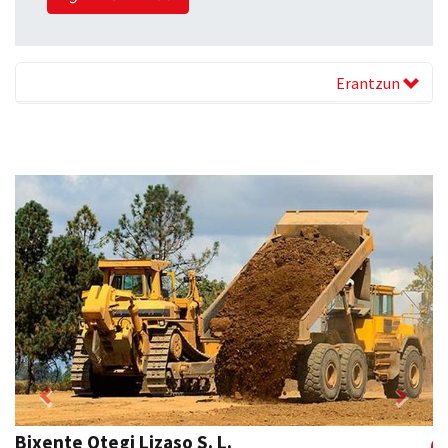
Erantzun
Previous
Next
Bixente Otegi Lizaso S. L.