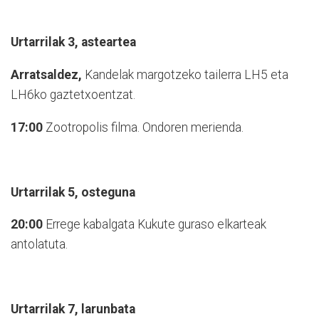
Urtarrilak 3, asteartea
Arratsaldez,
Kandelak margotzeko tailerra LH5 eta
LH6ko gaztetxoentzat.
17:00
Zootropolis filma. Ondoren merienda.
Urtarrilak 5, osteguna
20:00
Errege kabalgata Kukute guraso elkarteak
antolatuta.
Urtarrilak 7, larunbata