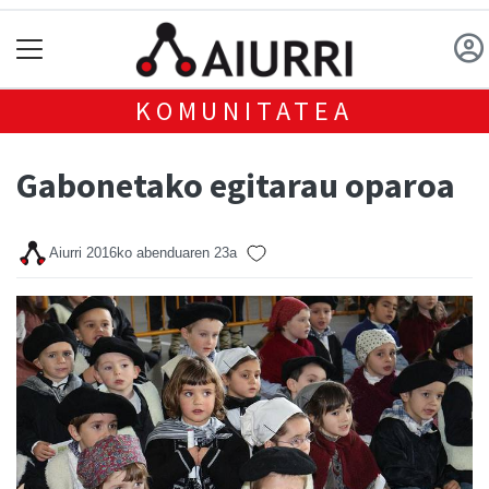
KOMUNITATEA
Gabonetako egitarau oparoa
Aiurri
2016ko abenduaren 23a