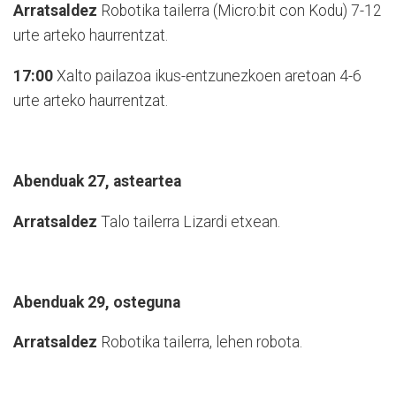
Arratsaldez
Robotika tailerra (Micro:bit con Kodu) 7-12
urte arteko haurrentzat.
17:00
Xalto pailazoa ikus-entzunezkoen aretoan 4-6
urte arteko haurrentzat.
Abenduak 27, asteartea
Arratsaldez
Talo tailerra Lizardi etxean.
Abenduak 29, osteguna
Arratsaldez
Robotika tailerra, lehen robota.