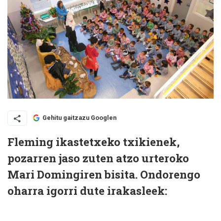
Gehitu gaitzazu Googlen
Fleming ikastetxeko txikienek,
pozarren jaso zuten atzo urteroko
Mari Domingiren bisita. Ondorengo
oharra igorri dute irakasleek: