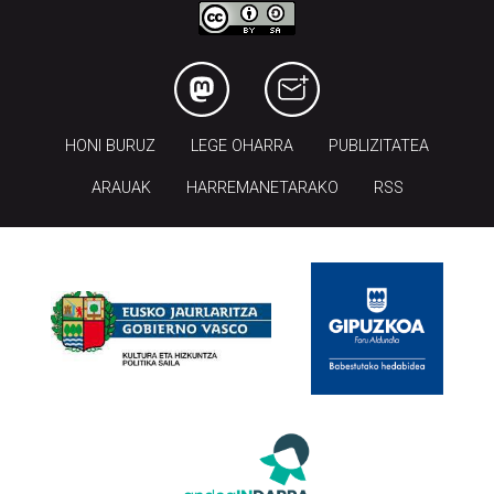
HONI BURUZ
LEGE OHARRA
PUBLIZITATEA
ARAUAK
HARREMANETARAKO
RSS