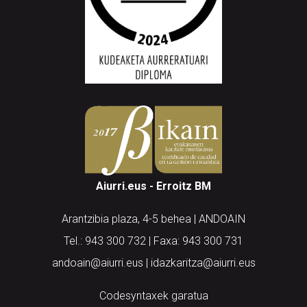
Aiurri.eus - Erroitz BM
Arantzibia plaza, 4-5 behea | ANDOAIN
Tel.: 943 300 732 | Faxa: 943 300 731
andoain@aiurri.eus | idazkaritza@aiurri.eus
Codesyntaxek garatua