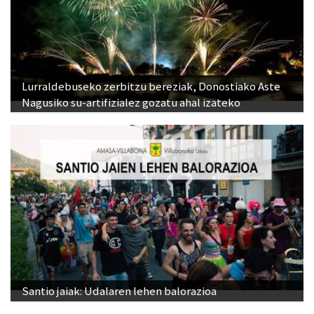
Lurraldebuseko zerbitzu bereziak, Donostiako Aste
Nagusiko su-artifizialez gozatu ahal izateko
Santio jaiak: Udalaren lehen balorazioa