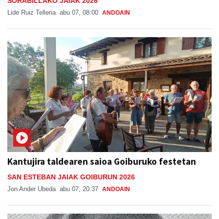
SORABILLAKO JAIAK 2026
Lide Ruiz Telleria
abu 07, 08:00
ANDOAIN
Kantujira taldearen saioa Goiburuko festetan
SAN ESTEBAN JAIAK GOIBURUN 2026
Jon Ander Ubeda
abu 07, 20:37
ANDOAIN