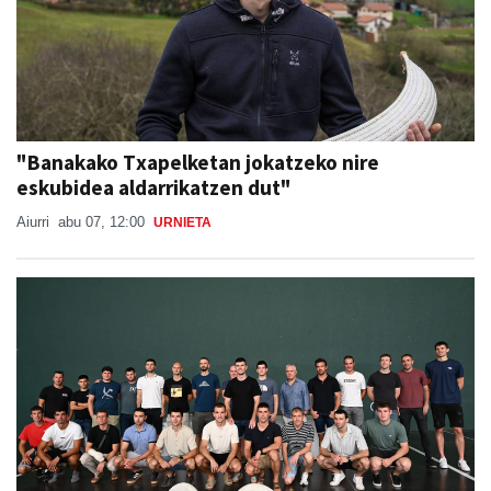
"Banakako Txapelketan jokatzeko nire
eskubidea aldarrikatzen dut"
Aiurri
abu 07, 12:00
URNIETA