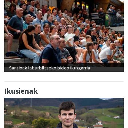
Santioak laburbiltzeko bideo ikusgarria
Ikusienak