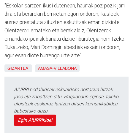
"Eskolan sartzen ikusi dutenean, haurrak poz-pozik jarri
dira eta berarekin berriketan egon ondoren, ikasleek
aurrez prestatuta zituzten eskutitzak eman dizkiote
Olentzerori emateko eta berak aldiz, Olentzerok
emandako ipuinak banatu dizkie liburutegia hornitzeko.
Bukatzeko, Mari Domingiri abestiak eskaini ondoren,
agur esan diote hurrengo urte arte".
GIZARTEA
AMASA-VILLABONA
AIURRI hedabideak eskualdeko nortasun hitzak
jaso eta zabaltzen ditu. Harpidedun eginda, tokiko
albisteak euskaraz lantzen dituen komunikabidea
babestuko duzu.
Egin AIURRIkide!