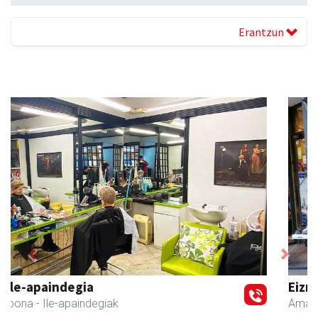
Erantzun
Previous
Next
Eizmendi anaiak
Amasa-Villabona
- Armategia