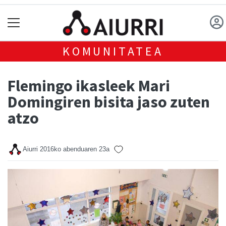
KOMUNITATEA
Flemingo ikasleek Mari
Domingiren bisita jaso zuten
atzo
Aiurri
2016ko abenduaren 23a