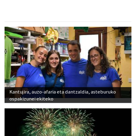
Kantujira, auzo-afaria eta dantzaldia, asteburuko
ospakizunei ekiteko