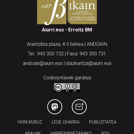
Aiurri.eus - Erroitz BM
Arantzibia plaza, 4-5 behea | ANDOAIN
Tel.: 943 300 732 | Faxa: 943 300 731
andoain@aiurri.eus | idazkaritza@aiurri.eus
Codesyntaxek garatua
HONI BURUZ
LEGE OHARRA
PUBLIZITATEA
ARAUAK
HARREMANETARAKO
RSS