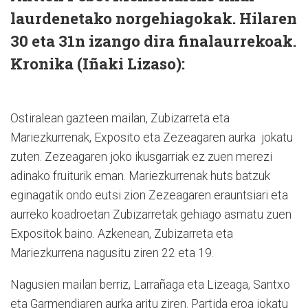
laurdenetako norgehiagokak. Hilaren
30 eta 31n izango dira finalaurrekoak.
Kronika
(Iñaki Lizaso):
Ostiralean gazteen mailan, Zubizarreta eta
Mariezkurrenak, Exposito eta Zezeagaren aurka jokatu
zuten. Zezeagaren joko ikusgarriak ez zuen merezi
adinako fruiturik eman. Mariezkurrenak huts batzuk
eginagatik ondo eutsi zion Zezeagaren erauntsiari eta
aurreko koadroetan Zubizarretak gehiago asmatu zuen
Expositok baino. Azkenean, Zubizarreta eta
Mariezkurrena nagusitu ziren 22 eta 19.
Nagusien mailan berriz, Larrañaga eta Lizeaga, Santxo
eta Garmendiaren aurka aritu ziren. Partida eroa jokatu