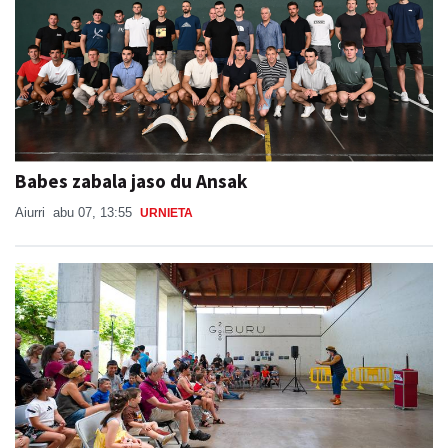
Babes zabala jaso du Ansak
Aiurri
abu 07, 13:55
URNIETA