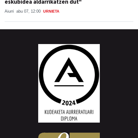
eskubidea aldarrikatzen dut"
Aiurri
abu 07, 12:00
URNIETA