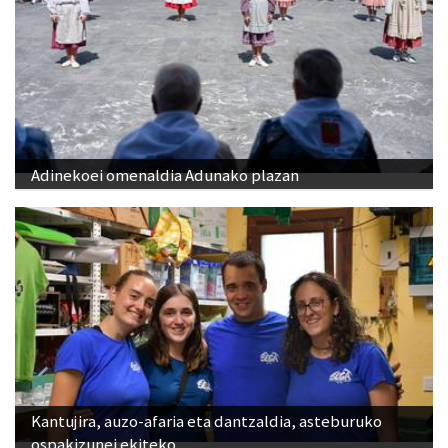
Adinekoei omenaldia Adunako plazan
Kantujira, auzo-afaria eta dantzaldia, asteburuko
ospakizunei ekiteko