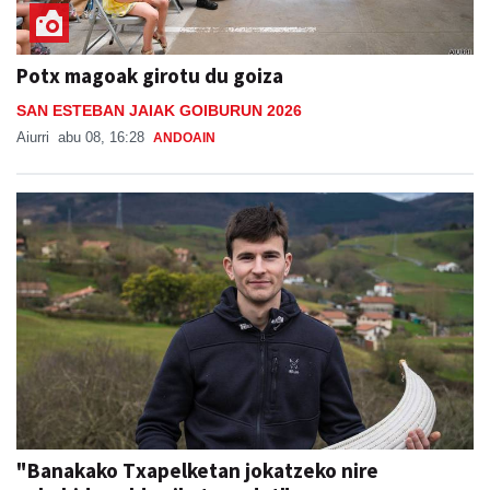
Potx magoak girotu du goiza
SAN ESTEBAN JAIAK GOIBURUN 2026
Aiurri
abu 08, 16:28
ANDOAIN
"Banakako Txapelketan jokatzeko nire