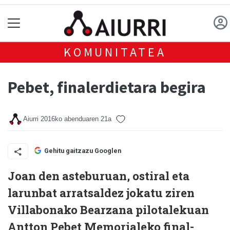
KOMUNITATEA
Pebet, finalerdietara begira
Aiurri
2016ko abenduaren 21a
Gehitu gaitzazu Googlen
Joan den asteburuan, ostiral eta
larunbat arratsaldez jokatu ziren
Villabonako Bearzana pilotalekuan
Antton Pebet Memorialeko final-