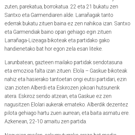
zuten, parekatua, borrokatua. 22 eta 21 bukatu zen
Santxo eta Garmendiaren alde. Larrañagak tanto
ederrak bukatu zituen baina ez zen nahikoa izan. Santxo
eta Garmendiak baino opari gehiago egin zituen
Larrañaga-Lizeaga bikoteak eta partidako gako
handienetako bat hor egon zela esan liteke.
Larunbatean, gazteen mailako partidak sendotasuna
eta emozioa falta izan zituen. Elola – Gaskue bikoteak
nahiz eta hasierako tantoetan ongi eutsi partidari, ezin
izan zioten Alberdi eta Eskirozen jokoari hutsunerik
atera. Eskiroz sendo atzean, eta Gaskue ez zen
nagusitzen Elolari aukerak emateko. Alberdik dezentez
pilota gehiago hartu zuen aurrean, eta baita asmatu ere.
Azkenean, 22-10 amaitu zen partida.