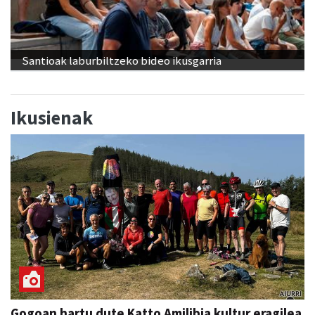
Santioak laburbiltzeko bideo ikusgarria
Ikusienak
Gogoan hartu dute Katto Amilibia kultur eragilea