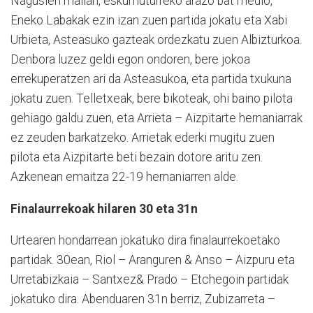
Nagusien mailan, eskumuturreko arazo bat medio,
Eneko Labakak ezin izan zuen partida jokatu eta Xabi
Urbieta, Asteasuko gazteak ordezkatu zuen Albizturkoa.
Denbora luzez geldi egon ondoren, bere jokoa
errekuperatzen ari da Asteasukoa, eta partida txukuna
jokatu zuen. Telletxeak, bere bikoteak, ohi baino pilota
gehiago galdu zuen, eta Arrieta – Aizpitarte hernaniarrak
ez zeuden barkatzeko. Arrietak ederki mugitu zuen
pilota eta Aizpitarte beti bezain dotore aritu zen.
Azkenean emaitza 22-19 hernaniarren alde.
Finalaurrekoak hilaren 30 eta 31n
Urtearen hondarrean jokatuko dira finalaurrekoetako
partidak. 30ean, Riol – Aranguren & Anso – Aizpuru eta
Urretabizkaia – Santxez& Prado – Etchegoin partidak
jokatuko dira. Abenduaren 31n berriz, Zubizarreta –