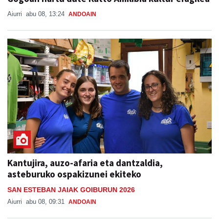
Aiurri
abu 08, 13:24
ANDOAIN
Kantujira, auzo-afaria eta dantzaldia,
asteburuko ospakizunei ekiteko
SAN ESTEBAN JAIAK GOIBURUN 2026
Aiurri
abu 08, 09:31
ANDOAIN