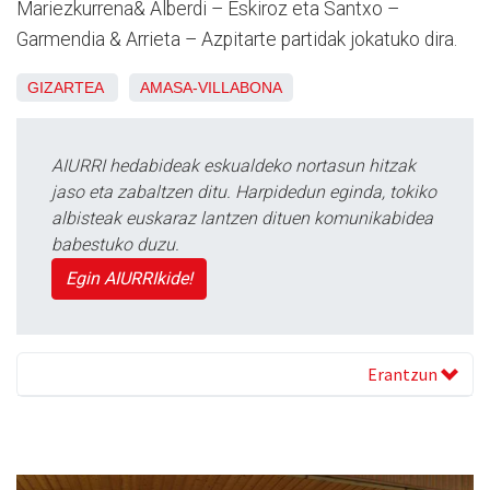
Mariezkurrena& Alberdi – Eskiroz eta Santxo –
Garmendia & Arrieta – Azpitarte partidak jokatuko dira.
GIZARTEA
AMASA-VILLABONA
AIURRI hedabideak eskualdeko nortasun hitzak
jaso eta zabaltzen ditu. Harpidedun eginda, tokiko
albisteak euskaraz lantzen dituen komunikabidea
babestuko duzu.
Egin AIURRIkide!
Erantzun