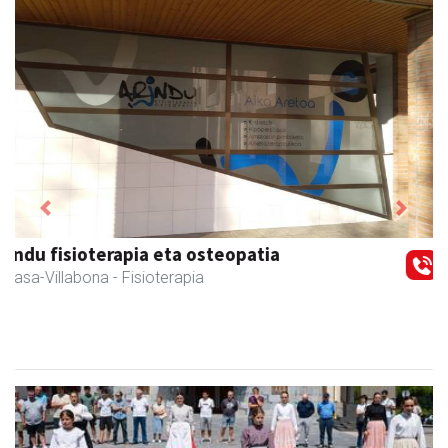
Previous
Next
Iraola aholkularitza
Amasa-Villabona
- Abokatuak