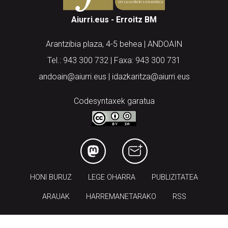
Aiurri.eus - Erroitz BM
Arantzibia plaza, 4-5 behea | ANDOAIN
Tel.: 943 300 732 | Faxa: 943 300 731
andoain@aiurri.eus | idazkaritza@aiurri.eus
Codesyntaxek garatua
HONI BURUZ
LEGE OHARRA
PUBLIZITATEA
ARAUAK
HARREMANETARAKO
RSS