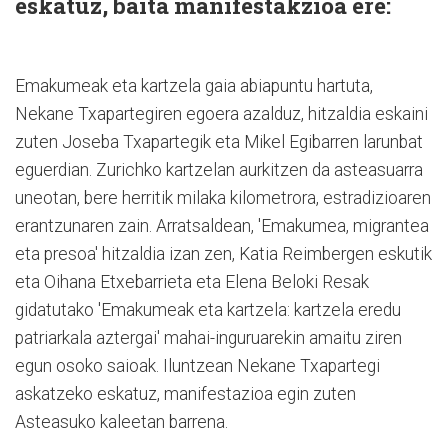
eskatuz, baita manifestakzioa ere:
Emakumeak eta kartzela gaia abiapuntu hartuta,
Nekane Txapartegiren egoera azalduz, hitzaldia eskaini
zuten Joseba Txapartegik eta Mikel Egibarren larunbat
eguerdian. Zurichko kartzelan aurkitzen da asteasuarra
uneotan, bere herritik milaka kilometrora, estradizioaren
erantzunaren zain. Arratsaldean, 'Emakumea, migrantea
eta presoa' hitzaldia izan zen, Katia Reimbergen eskutik
eta Oihana Etxebarrieta eta Elena Beloki Resak
gidatutako 'Emakumeak eta kartzela: kartzela eredu
patriarkala aztergai' mahai-inguruarekin amaitu ziren
egun osoko saioak. Iluntzean Nekane Txapartegi
askatzeko eskatuz, manifestazioa egin zuten
Asteasuko kaleetan barrena.