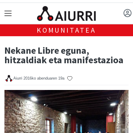
KOMUNITATEA
Nekane Libre eguna,
hitzaldiak eta manifestazioa
Aiurri
2016ko abenduaren 19a