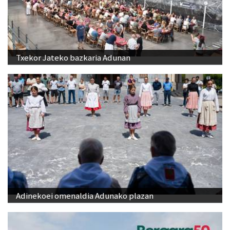
Txekor Jateko bazkaria Adunan
Adinekoei omenaldia Adunako plazan