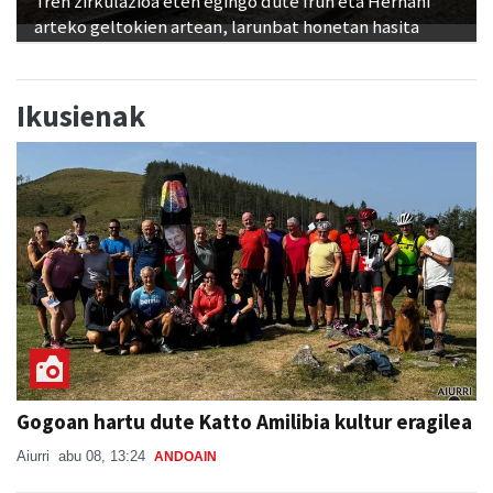
Tren zirkulazioa eten egingo dute Irun eta Hernani
arteko geltokien artean, larunbat honetan hasita
Ikusienak
Gogoan hartu dute Katto Amilibia kultur eragilea
Aiurri
abu 08, 13:24
ANDOAIN