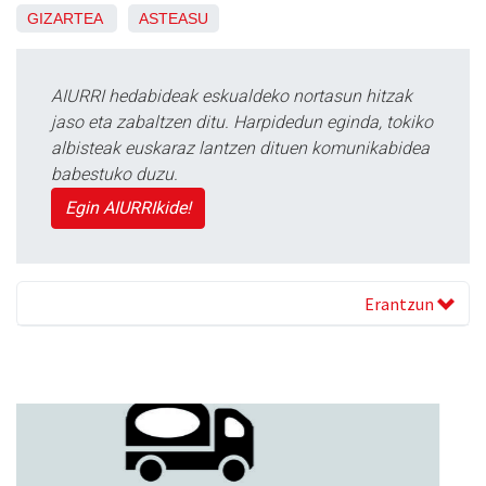
GIZARTEA
ASTEASU
AIURRI hedabideak eskualdeko nortasun hitzak
jaso eta zabaltzen ditu. Harpidedun eginda, tokiko
albisteak euskaraz lantzen dituen komunikabidea
babestuko duzu.
Egin AIURRIkide!
Erantzun