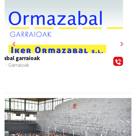
Previous
Next
Txortu mekanizaketa eta muntaketa
Asteasu
- Mekanizatuak