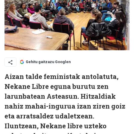
Gehitu gaitzazu Googlen
Aizan talde feministak antolatuta,
Nekane Libre eguna burutu zen
larunbatean Asteasun. Hitzaldiak
nahiz mahai-ingurua izan ziren goiz
eta arratsaldez udaletxean.
Iluntzean, Nekane libre uzteko