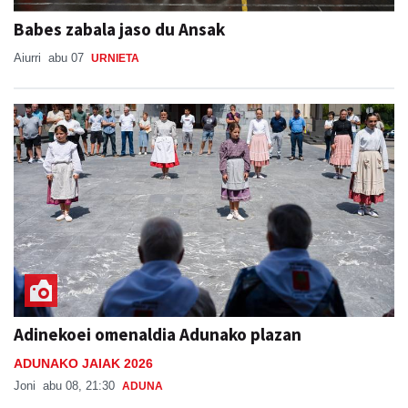
Babes zabala jaso du Ansak
Aiurri
abu 07
URNIETA
Adinekoei omenaldia Adunako plazan
ADUNAKO JAIAK 2026
Joni
abu 08, 21:30
ADUNA