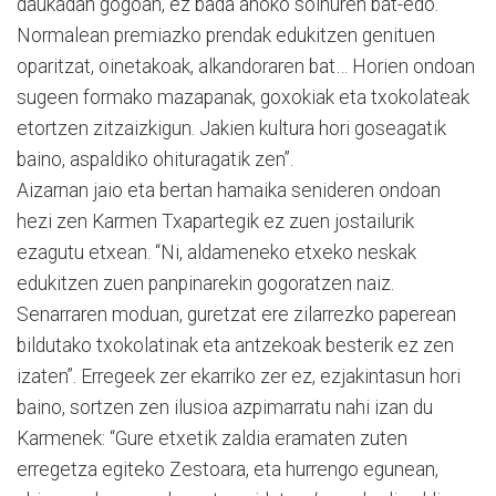
daukadan gogoan, ez bada ahoko soinuren bat-edo.
Normalean premiazko prendak edukitzen genituen
oparitzat, oinetakoak, alkandoraren bat… Horien ondoan
sugeen formako mazapanak, goxokiak eta txokolateak
etortzen zitzaizkigun. Jakien kultura hori goseagatik
baino, aspaldiko ohituragatik zen”.
Aizarnan jaio eta bertan hamaika senideren ondoan
hezi zen Karmen Txapartegik ez zuen jostailurik
ezagutu etxean. “Ni, aldameneko etxeko neskak
edukitzen zuen panpinarekin gogoratzen naiz.
Senarraren moduan, guretzat ere zilarrezko paperean
bildutako txokolatinak eta antzekoak besterik ez zen
izaten”. Erregeek zer ekarriko zer ez, ezjakintasun hori
baino, sortzen zen ilusioa azpimarratu nahi izan du
Karmenek: “Gure etxetik zaldia eramaten zuten
erregetza egiteko Zestoara, eta hurrengo egunean,