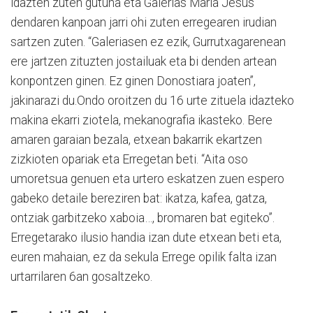
idazten zuten gutuna eta Galerias Maria Jesus
dendaren kanpoan jarri ohi zuten erregearen irudian
sartzen zuten. “Galeriasen ez ezik, Gurrutxagarenean
ere jartzen zituzten jostailuak eta bi denden artean
konpontzen ginen. Ez ginen Donostiara joaten”,
jakinarazi du.Ondo oroitzen du 16 urte zituela idazteko
makina ekarri ziotela, mekanografia ikasteko. Bere
amaren garaian bezala, etxean bakarrik ekartzen
zizkioten opariak eta Erregetan beti. “Aita oso
umoretsua genuen eta urtero eskatzen zuen espero
gabeko detaile bereziren bat: ikatza, kafea, gatza,
ontziak garbitzeko xaboia…, bromaren bat egiteko”.
Erregetarako ilusio handia izan dute etxean beti eta,
euren mahaian, ez da sekula Errege opilik falta izan
urtarrilaren 6an gosaltzeko.