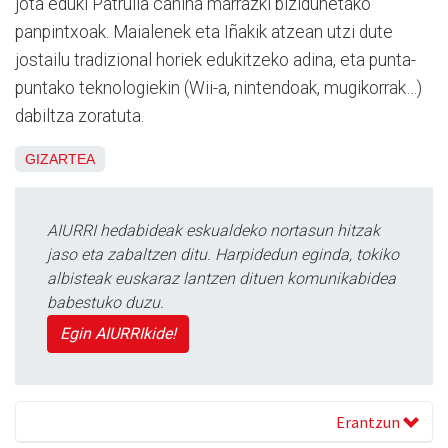
jota eduki Patrulla canina marrazki bizidunetako
panpintxoak. Maialenek eta Iñakik atzean utzi dute
jostailu tradizional horiek edukitzeko adina, eta punta-
puntako teknologiekin (Wii-a, nintendoak, mugikorrak…)
dabiltza zoratuta.
GIZARTEA
AIURRI hedabideak eskualdeko nortasun hitzak
jaso eta zabaltzen ditu. Harpidedun eginda, tokiko
albisteak euskaraz lantzen dituen komunikabidea
babestuko duzu.
Egin AIURRIkide!
Erantzun