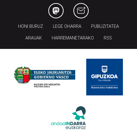
HONI BURUZ
LEGE OHARRA
PUBLIZITATEA
ARAUAK
HARREMANETARAKO
RSS