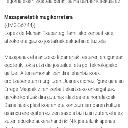
ilegorria ekarri zidatela behin, baina Barbierik sekula ez”.
Mazapanetatik mugikorretara
{{IMG-36744}}
Lopez de Munain Txapartegi familiako zenbait kide,
atzoko eta gaurko jostailuak eskuetan dituztela.
Mazapanak eta antzeko litxarreriak festaren erdigunean
egotetik, tokia utzi die jostailuei eta goi teknologiako
gailuei. Aiton-amonak izan dira lehenbizikoak
oroitzapenetan murgiltzen. Juanek dionez, “gure garaian
Errege Magoak ziren zerbait ekartzeko enkargatuak;
geroko kontuak dira gutunak idaztea eta horrelakoak.
Baina haiek plastikoaren eta kontsumismoaren kultura
usaindu ere egiten ez zen sasoia bizi izan zuten, eta ez
zuten edukiko aukera handirik! Nik jostailurik apenas