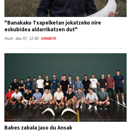
"Banakako Txapelketan jokatzeko nire
eskubidea aldarrikatzen dut"
Aiurri
abu 07, 12:00
URNIETA
Babes zabala jaso du Ansak