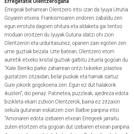
Erregetatik Olentzerogana
Erregeak beharrean Olentzero iritsi izan da Iyuya Urrutia
Goyaren etxera. Frankismoaren ondoren zabaldu zen
egun errotuta dagoen ohitura eta aldaketa gai tentso
moduan oroitzen du Iyuyak.Gutuna idatzi ohi zion
Olentzerori eta urduritasunez, oparien zain egoten zen
ume guztiak bezala. Urte batean, Olentzero etorri
aurretik etxeko kristal guztiak garbitu zituela gogoan du.
“Kale Berriko parke zaharrean ontzi txikiekin jolastea
gustatzen zitzaidan, belar puskak eta harriak sartuz.
Gure jokorik gogokoena zen. Egun ez dut halakorik
ikusten”, dio penaz. Patinetea, puzzleak, ajedreza edota
bizikleta ekarri zizkion Olentzerok, baina ez zitzaion
sekula gutunean eskatzen zion Barbie panpina iritsi.
“Amonaren edota izebaren etxean Erregeek jarraitu
zuten etortzen eta gogoan dut izebaren etxean panpina