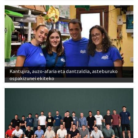
Kantujira, auzo-afaria eta dantzaldia, asteburuko
ospakizunei ekiteko