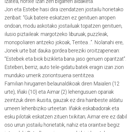
izatea, horixe izan zen bigarren aldaketa.
Jon eta Estebe hasi dira izendatzen jostailu horietako
zenbait: “Guk batere eskatzen ez genituen arropen
ondoan, modu askotako jostailuak topatzen genituen,
ilusio piztaileak: margotzeko liburuak, puzzleak,
monopoliaren antzeko jokoak, Tentea…”. Nolanahi ere,
Jonek urte bat dauka gordea bereziki oroitzapenean:
“Estebek eta biok bizikleta bana jaso genuen oparitzat”.
Esteberi, berriz, auto tele-gidatu batek eragin izan zion
munduko umerik zoriontsuena sentitzea.
Familian hirugarren belaunaldikoak diren Maialen (12
urte), Iñaki (10) eta Aimar (2) lehengusuen opariak
zeintzuk diren ikusita, gauzak ez dira hainbeste aldatu
umeen lehenbiziko urteetan. Iñakik eskabadorak eta
esku pilotak eskatzen zituen txikitan; Aimar ere ez dabil
oso urrun jostailu horietatik, nahiz eta oraintxe begiz