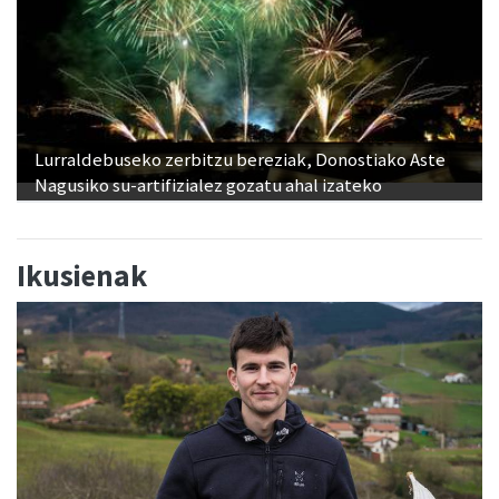
Lurraldebuseko zerbitzu bereziak, Donostiako Aste
Nagusiko su-artifizialez gozatu ahal izateko
Ikusienak