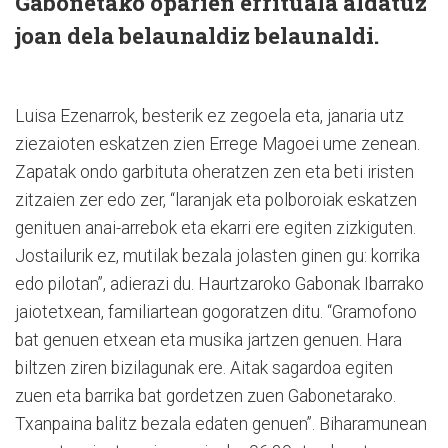
Gabonetako oparien errituala aldatuz
joan dela belaunaldiz belaunaldi.
Luisa Ezenarrok, besterik ez zegoela eta, janaria utz
ziezaioten eskatzen zien Errege Magoei ume zenean.
Zapatak ondo garbituta oheratzen zen eta beti iristen
zitzaien zer edo zer, “laranjak eta polboroiak eskatzen
genituen anai-arrebok eta ekarri ere egiten zizkiguten.
Jostailurik ez, mutilak bezala jolasten ginen gu: korrika
edo pilotan”, adierazi du. Haurtzaroko Gabonak Ibarrako
jaiotetxean, familiartean gogoratzen ditu. “Gramofono
bat genuen etxean eta musika jartzen genuen. Hara
biltzen ziren bizilagunak ere. Aitak sagardoa egiten
zuen eta barrika bat gordetzen zuen Gabonetarako.
Txanpaina balitz bezala edaten genuen”. Biharamunean