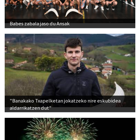
Babes zabala jaso du Ansak
"Banakako Txapelketan jokatzeko nire eskubidea
aldarrikatzen dut"