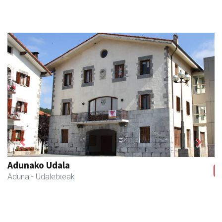
Previous
Next
Adunako Udala
Aduna
- Udaletxeak