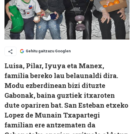
Gehitu gaitzazu Googlen
Luisa, Pilar, Iyuya eta Manex,
familia bereko lau belaunaldi dira.
Modu ezberdinean bizi dituzte
Gabonak, baina guztiek itxaroten
dute opariren bat. San Esteban etxeko
Lopez de Munain Txapartegi
familian ere antzematen da