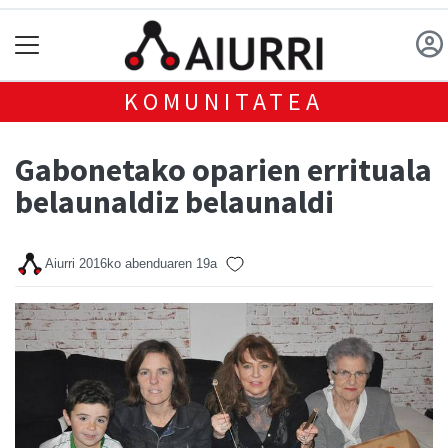
KOMUNITATEA
Gabonetako oparien errituala
belaunaldiz belaunaldi
Aiurri
2016ko abenduaren 19a