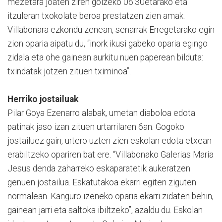
mezetara joaten ziren goizeko 06:30etarako eta
itzuleran txokolate beroa prestatzen zien amak.
Villabonara ezkondu zenean, senarrak Erregetarako egin
zion oparia aipatu du, “inork ikusi gabeko oparia egingo
zidala eta ohe gainean aurkitu nuen paperean bilduta:
txindatak jotzen zituen tximinoa”.
Herriko jostailuak
Pilar Goya Ezenarro alabak, umetan diaboloa edota
patinak jaso izan zituen urtarrilaren 6an. Gogoko
jostailuez gain, urtero uzten zien eskolan edota etxean
erabiltzeko opariren bat ere. “Villabonako Galerias Maria
Jesus denda zaharreko eskaparatetik aukeratzen
genuen jostailua. Eskatutakoa ekarri egiten ziguten
normalean. Kanguro izeneko oparia ekarri zidaten behin,
gainean jarri eta saltoka ibiltzeko”, azaldu du. Eskolan