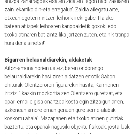
ahizpa zaharragoek esaten zidaten: ‘egon hadi zaldiaren
zain, ekarriko din-eta erregalua’. Zaldia ailegatu arte,
etxean egoten nintzen leihorik ireki gabe. Halako
batean ahizpek leihoaren kanpoaldetik goxoki edo
txokolatinaren bat zintzilika jartzen zuten, eta nik tranpa
hura dena sinetsi!”.
Bigarren belaunaldiarekin, aldaketak
Aiton-amona horien ustez, beren ondorengo
belaunaldiarekin hasi ziren aldatzen errotik Gabon
ohiturak. Olentzeroren figurarekin hasita, Karmenen
iritziz: “Ikazkin mozkortia zen Olentzero guretzat, eta
opari-emaile gisa onartzea kosta egin zitzaigun arren,
azkenean amore eman genuen gure seme-alabak
koskortu ahala”. Mazapanen eta txokolatinen gutiziak
baztertu, eta opariak nagusiki objektu fisikoak, jostailuak