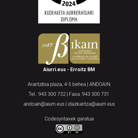
Aiurri.eus - Erroitz BM
Arantzibia plaza, 4-5 behea | ANDOAIN
Tel.: 943 300 732 | Faxa: 943 300 731
andoain@aiurri.eus | idazkaritza@aiurri.eus
Codesyntaxek garatua