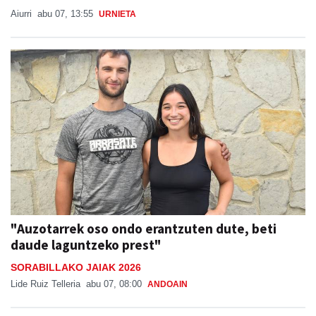
Aiurri
abu 07, 13:55
URNIETA
"Auzotarrek oso ondo erantzuten dute, beti
daude laguntzeko prest"
SORABILLAKO JAIAK 2026
Lide Ruiz Telleria
abu 07, 08:00
ANDOAIN