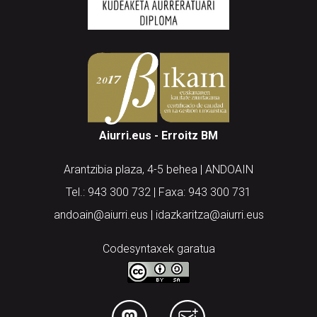
Aiurri.eus - Erroitz BM
Arantzibia plaza, 4-5 behea | ANDOAIN
Tel.: 943 300 732 | Faxa: 943 300 731
andoain@aiurri.eus | idazkaritza@aiurri.eus
Codesyntaxek garatua