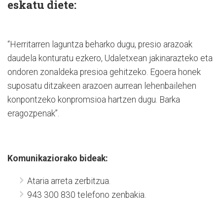
eskatu diete:
“Herritarren laguntza beharko dugu, presio arazoak
daudela konturatu ezkero, Udaletxean jakinarazteko eta
ondoren zonaldeka presioa gehitzeko. Egoera honek
suposatu ditzakeen arazoen aurrean lehenbailehen
konpontzeko konpromsioa hartzen dugu. Barka
eragozpenak”.
Komunikaziorako bideak:
Ataria arreta zerbitzua.
943 300 830 telefono zenbakia.