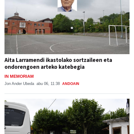
Aita Larramendi ikastolako sortzaileen eta
ondorengoen arteko katebegia
IN MEMORIAM
Jon Ander Ubeda
abu 06, 11:38
ANDOAIN