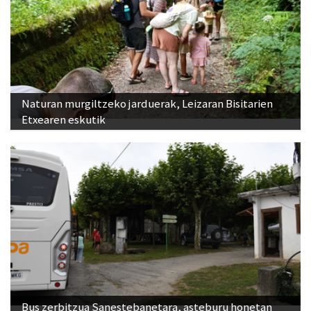
Naturan murgiltzeko jarduerak, Leizaran Bisitarien
Etxearen eskutik
Bus zerbitzua Sanestebanetara, asteburu honetan