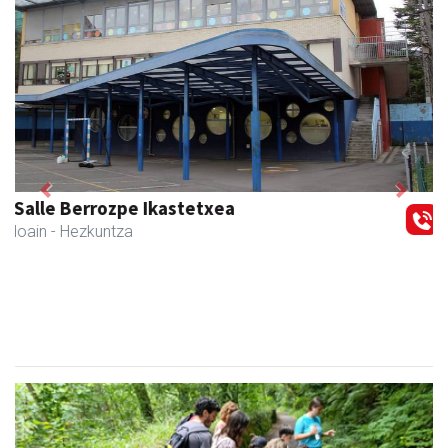
Previous
Next
Mandala terapiak
Asteasu
- Kinesiologia