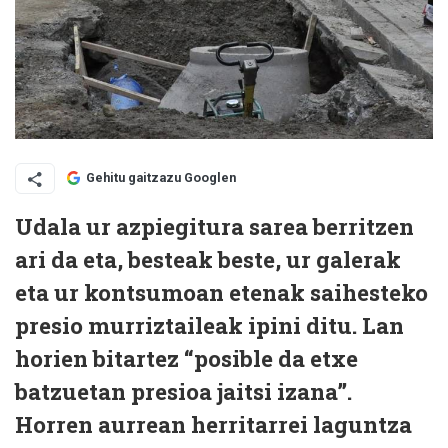
Gehitu gaitzazu Googlen
Udala ur azpiegitura sarea berritzen
ari da eta, besteak beste, ur galerak
eta ur kontsumoan etenak saihesteko
presio murriztaileak ipini ditu. Lan
horien bitartez “posible da etxe
batzuetan presioa jaitsi izana”.
Horren aurrean herritarrei laguntza