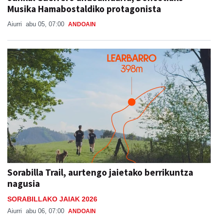
Musika Hamabostaldiko protagonista
Aiurri
abu 05, 07:00
ANDOAIN
Sorabilla Trail, aurtengo jaietako berrikuntza
nagusia
SORABILLAKO JAIAK 2026
Aiurri
abu 06, 07:00
ANDOAIN