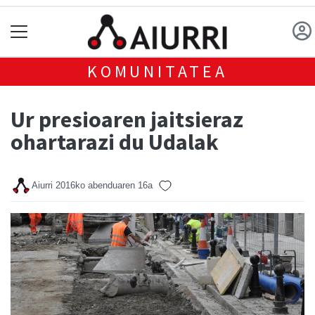
KOMUNITATEA
Ur presioaren jaitsieraz
ohartarazi du Udalak
Aiurri
2016ko abenduaren 16a