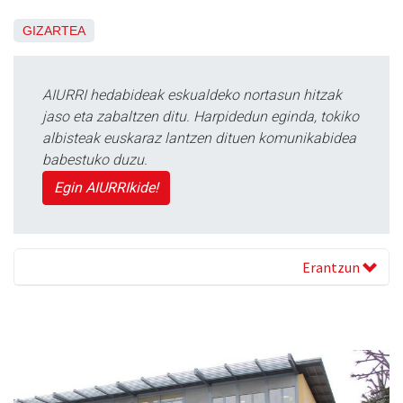
GIZARTEA
AIURRI hedabideak eskualdeko nortasun hitzak
jaso eta zabaltzen ditu. Harpidedun eginda, tokiko
albisteak euskaraz lantzen dituen komunikabidea
babestuko duzu.
Egin AIURRIkide!
Erantzun