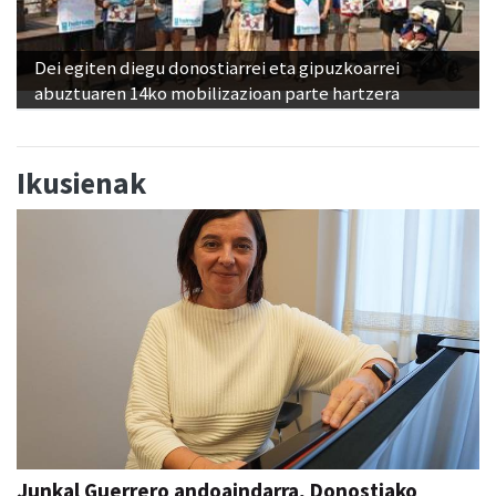
Dei egiten diegu donostiarrei eta gipuzkoarrei
abuztuaren 14ko mobilizazioan parte hartzera
Ikusienak
Junkal Guerrero andoaindarra, Donostiako