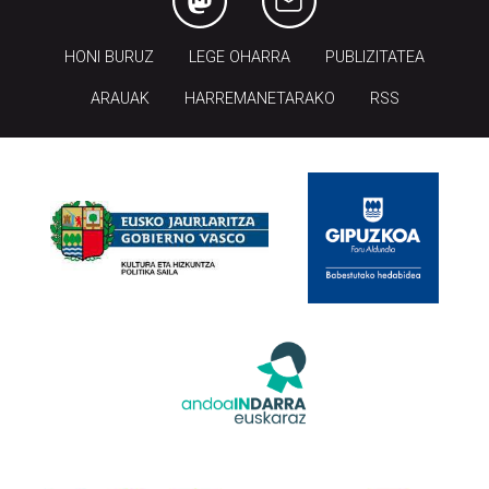
HONI BURUZ
LEGE OHARRA
PUBLIZITATEA
ARAUAK
HARREMANETARAKO
RSS