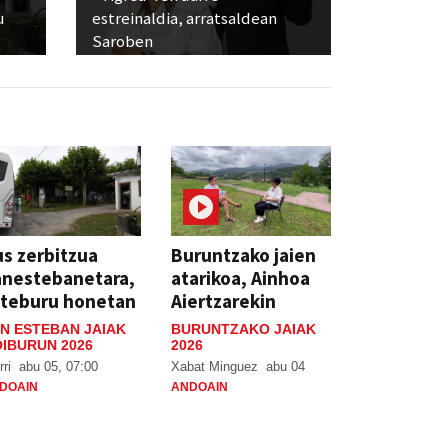
u
estreinaldia, arratsaldean
Saroben
s zerbitzua
Buruntzako jaien
anestebanetara,
atarikoa, Ainhoa
steburu honetan
Aiertzarekin
N ESTEBAN JAIAK
BURUNTZAKO JAIAK
IBURUN 2026
2026
rri
abu 05, 07:00
Xabat Minguez
abu 04
DOAIN
ANDOAIN