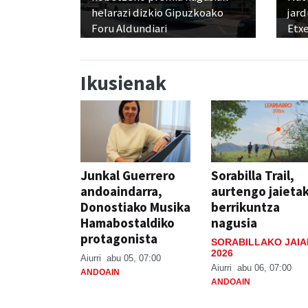
helarazi dizkio Gipuzkoako
jard
Foru Aldundiari
Etx
Ikusienak
Junkal Guerrero
Sorabilla Trail,
andoaindarra,
aurtengo jaieta
Donostiako Musika
berrikuntza
Hamabostaldiko
nagusia
protagonista
SORABILLAKO JAIA
2026
Aiurri
abu 05, 07:00
Aiurri
abu 06, 07:00
ANDOAIN
ANDOAIN