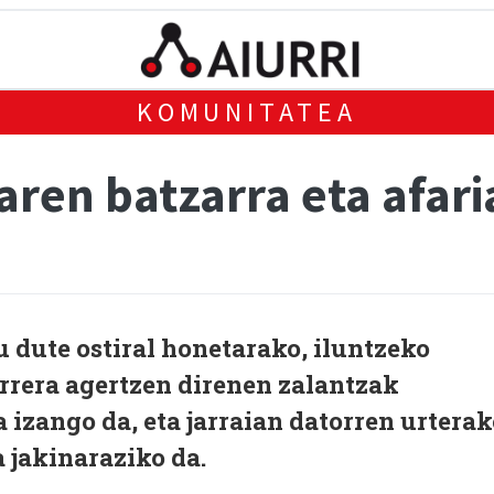
KOMUNITATEA
ren batzarra eta afari
u dute ostiral honetarako, iluntzeko
arrera agertzen direnen zalantzak
 izango da, eta jarraian datorren urterak
 jakinaraziko da.