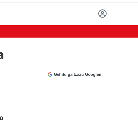
a
Gehitu gaitzazu Googlen
o