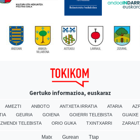
Gertuko informazioa, euskaraz
AMEZTI
ANBOTO
ANTXETA IRRATIA
ATARIA
AZP
TIA
GEURIA
GOIENA
GOIERRI TELEBISTA
GUAIXE
IZMENDI TELEBISTA
ORIO GUKA
TXINTXARRI
ZARAUT
Matx
Gurean
Ttap