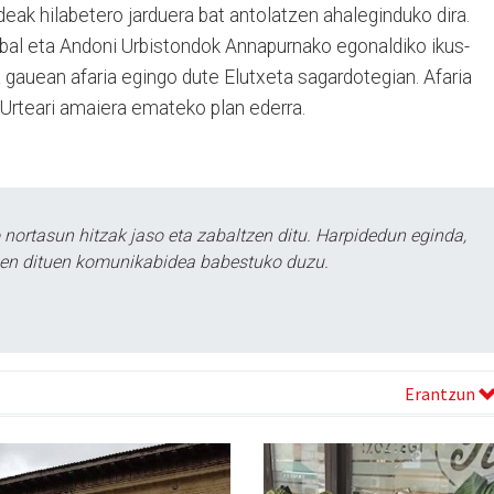
deak hilabetero jarduera bat antolatzen ahaleginduko dira.
bal eta Andoni Urbistondok Annapurnako egonaldiko ikus-
gauean afaria egingo dute Elutxeta sagardotegian. Afaria
 Urteari amaiera emateko plan ederra.
ortasun hitzak jaso eta zabaltzen ditu. Harpidedun eginda,
tzen dituen komunikabidea babestuko duzu.
Erantzun