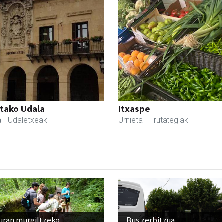
tako Udala
Itxaspe
a
- Udaletxeak
Urnieta
- Frutategiak
uran murgiltzeko
Bus zerbitzua