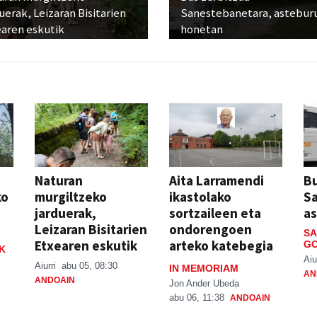
uerak, Leizaran Bisitarien
Sanestebanetara, astebur
earen eskutik
honetan
Naturan
Aita Larramendi
Bu
ko
murgiltzeko
ikastolako
S
jarduerak,
sortzaileen eta
a
Leizaran Bisitarien
ondorengoen
SA
Etxearen eskutik
arteko katebegia
GO
K
Aiu
Aiurri
abu 05, 08:30
IN MEMORIAM
AN
ANDOAIN
Jon Ander Ubeda
abu 06, 11:38
ANDOAIN