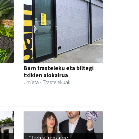
Barn trasteleku eta biltegi
txikien alokairua
Urnieta
- Trastelekuak
"Tigrea"ren aurre-