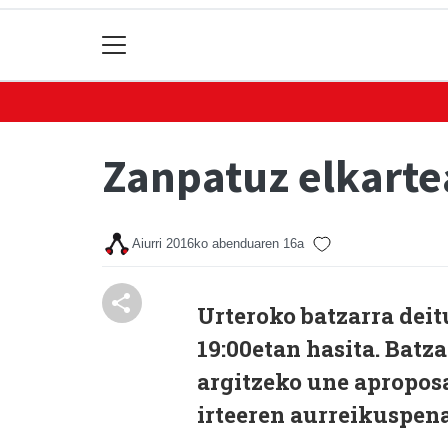
Zanpatuz elkartea
Aiurri
2016ko abenduaren 16a
Urteroko batzarra deit
19:00etan hasita. Batz
argitzeko une aproposa
irteeren aurreikuspena