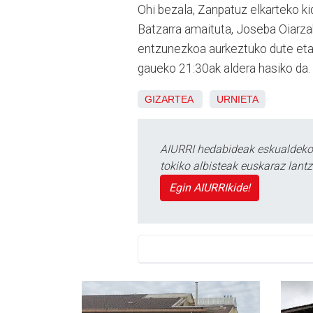
Ohi bezala, Zanpatuz elkarteko ki
Batzarra amaituta, Joseba Oiarza
entzunezkoa aurkeztuko dute eta 
gaueko 21:30ak aldera hasiko da.
GIZARTEA
URNIETA
AIURRI hedabideak eskualdeko n
tokiko albisteak euskaraz lan
Egin AIURRIkide!