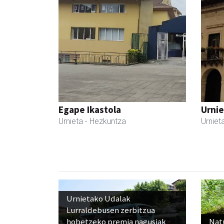
Egape Ikastola
Urnie
Urnieta
- Hezkuntza
Urniet
Urnietako Udalak
Lurraldebusen zerbitzua
hobetzeko premia nagusiak
Nat