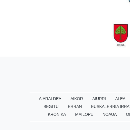
AIARALDEA
AIKOR
AIURRI
ALEA
BEGITU
ERRAN
EUSKALERRIA IRRA
KRONIKA
MAILOPE
NOAUA
O