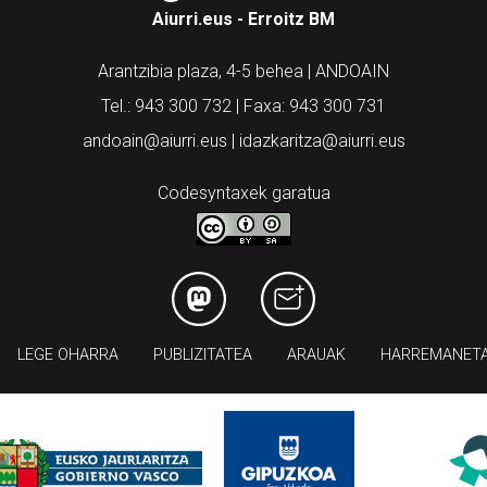
Aiurri.eus - Erroitz BM
Arantzibia plaza, 4-5 behea | ANDOAIN
Tel.: 943 300 732 | Faxa: 943 300 731
andoain@aiurri.eus | idazkaritza@aiurri.eus
Codesyntaxek garatua
LEGE OHARRA
PUBLIZITATEA
ARAUAK
HARREMANET