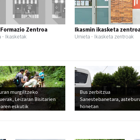
 Formazio Zentroa
Ikasmin ikasketa zentro
a
- Ikasketak
Urnieta
- Ikasketa zentroak
uran murgiltzeko
Bus zerbitzua
uerak, Leizaran Bisitarien
Sanestebanetara, astebur
earen eskutik
honetan