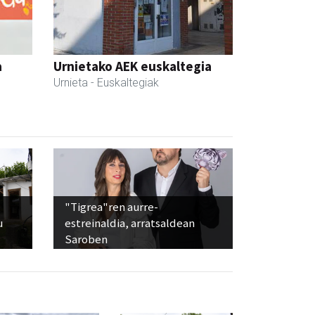
a
Urnietako AEK euskaltegia
Urnieta
- Euskaltegiak
"Tigrea"ren aurre-
u
estreinaldia, arratsaldean
Saroben