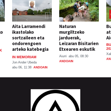
Aita Larramendi
Naturan
Bu
ko
ikastolako
murgiltzeko
at
sortzaileen eta
jarduerak,
Ai
ondorengoen
Leizaran Bisitarien
BU
arteko katebegia
Etxearen eskutik
20
K
Xa
Aiurri
abu 05, 08:30
IN MEMORIAM
AN
ANDOAIN
Jon Ander Ubeda
abu 06, 11:38
ANDOAIN