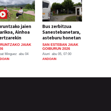
runtzako jaien
Bus zerbitzua
arikoa, Ainhoa
Sanestebanetara,
ertzarekin
asteburu honetan
RUNTZAKO JAIAK
SAN ESTEBAN JAIAK
26
GOIBURUN 2026
bat Minguez
abu 04
Aiurri
abu 05, 07:00
DOAIN
ANDOAIN