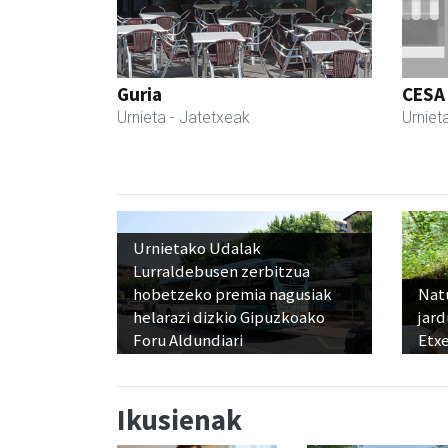
Guria
CESA
Urnieta
- Jatetxeak
Urniet
Urnietako Udalak
Lurraldebusen zerbitzua
hobetzeko premia nagusiak
Nat
helarazi dizkio Gipuzkoako
jard
Foru Aldundiari
Etx
Ikusienak