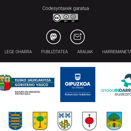
Codesyntaxek garatua
LEGE OHARRA
PUBLIZITATEA
ARAUAK
HARREMANET