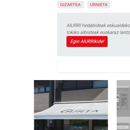
GIZARTEA
URNIETA
AIURRI hedabideak eskualdeko n
tokiko albisteak euskaraz lan
Egin AIURRIkide!