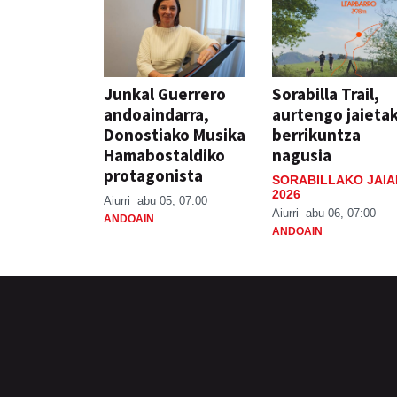
Junkal Guerrero
Sorabilla Trail,
andoaindarra,
aurtengo jaieta
Donostiako Musika
berrikuntza
Hamabostaldiko
nagusia
protagonista
SORABILLAKO JAIA
2026
Aiurri
abu 05, 07:00
Aiurri
abu 06, 07:00
ANDOAIN
ANDOAIN