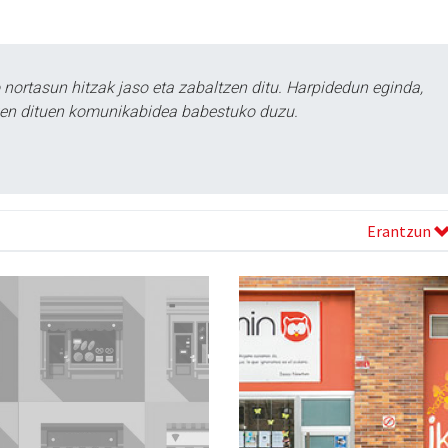
ortasun hitzak jaso eta zabaltzen ditu. Harpidedun eginda,
tzen dituen komunikabidea babestuko duzu.
Erantzun