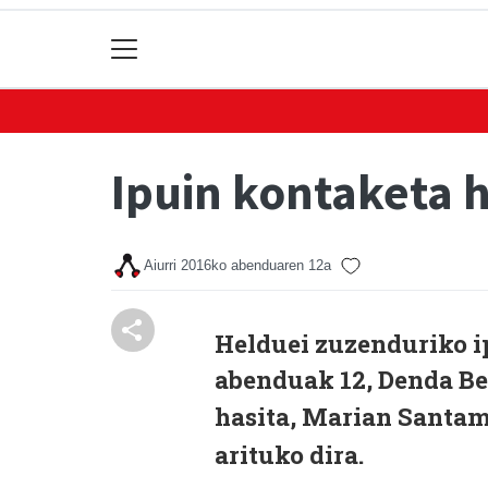
Ipuin kontaketa 
Aiurri
2016ko abenduaren 12a
Helduei zuzenduriko i
abenduak 12, Denda Ber
hasita,
Marian Santama
arituko dira.