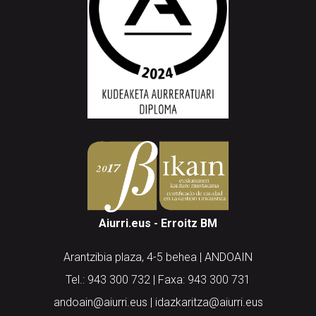
Aiurri.eus - Erroitz BM
Arantzibia plaza, 4-5 behea | ANDOAIN
Tel.: 943 300 732 | Faxa: 943 300 731
andoain@aiurri.eus | idazkaritza@aiurri.eus