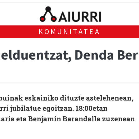
KOMUNITATEA
helduentzat, Denda Ber
puinak eskainiko dituzte astelehenean,
ri jubilatue egoitzan. 18:00etan
ria eta Benjamin Barandalla zuzenean