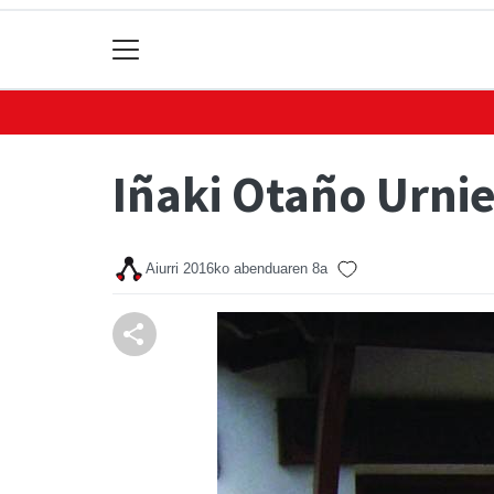
Iñaki Otaño Urni
Aiurri
2016ko abenduaren 8a