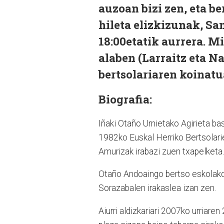
auzoan bizi zen, eta b
hileta elizkizunak, Sa
18:00etatik aurrera. M
alaben (Larraitz eta Na
bertsolariaren koinatu
Biografia:
Iñaki Otaño Urnietako Agirieta bas
1982ko Euskal Herriko Bertsolari
Amurizak irabazi zuen txapelketa.
Otaño Andoaingo bertso eskolako
Sorazabalen irakaslea izan zen.
Aiurri aldizkariari 2007ko urriare