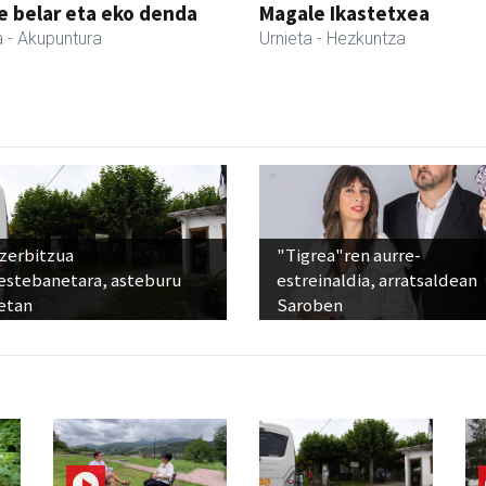
 belar eta eko denda
Magale Ikastetxea
a
- Akupuntura
Urnieta
- Hezkuntza
 zerbitzua
"Tigrea"ren aurre-
estebanetara, asteburu
estreinaldia, arratsaldean
etan
Saroben