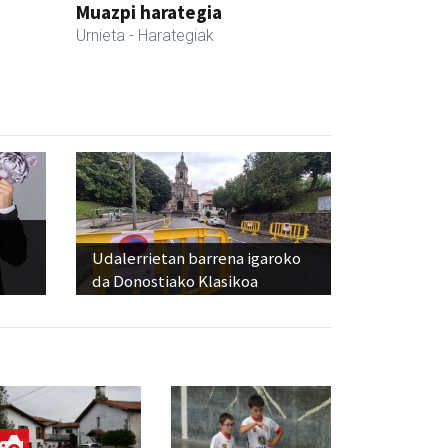
Muazpi harategia
Urnieta
- Harategiak
Udalerrietan barrena igaroko
da Donostiako Klasikoa