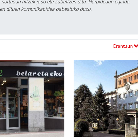
ortasun hitzak jaso eta zabaltzen ditu. Harpidedun eginda,
tzen dituen komunikabidea babestuko duzu.
Erantzun