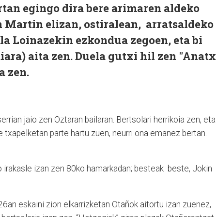
ertan egingo dira bere arimaren aldeko
n Martin elizan, ostiralean, arratsaldeko
ila Loinazekin ezkondua zegoen, eta bi
iara) aita zen. Duela gutxi hil zen "Anatx
a zen.
errian jaio zen Oztaran bailaran. Bertsolari herrikoia zen, eta
e txapelketan parte hartu zuen, neurri ona emanez bertan.
 irakasle izan zen 80ko hamarkadan; besteak beste, Jokin
n 26an eskaini zion elkarrizketan Otañok aitortu izan zuenez,