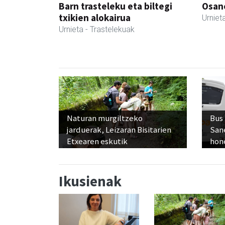
Barn trasteleku eta biltegi
Osane
txikien alokairua
Urniet
Urnieta
- Trastelekuak
Naturan murgiltzeko
Bus
jarduerak, Leizaran Bisitarien
San
Etxearen eskutik
hon
Ikusienak