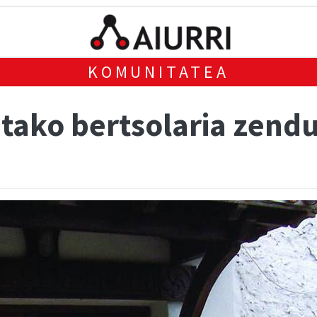
KOMUNITATEA
etako bertsolaria zend