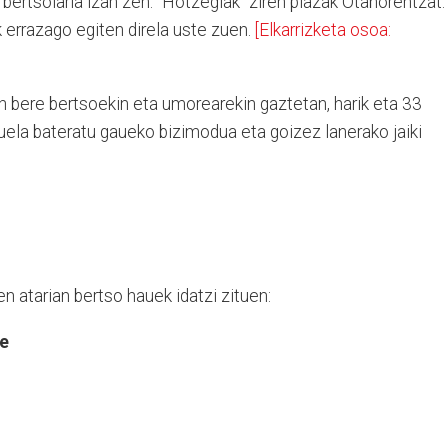
 bertsolaria izan zen. “Hotzegiak” ziren plazak Otañorentzat.
k errazago egiten direla uste zuen.
[Elkarrizketa osoa:
en bere bertsoekin eta umorearekin gaztetan, harik eta 33
zuela bateratu gaueko bizimodua eta goizez lanerako jaiki
n atarian bertso hauek idatzi zituen:
te