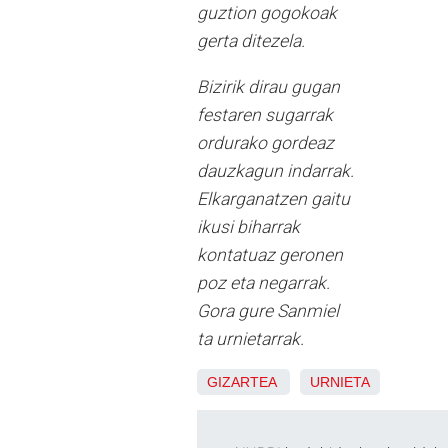
guztion gogokoak
gerta ditezela.
Bizirik dirau gugan
festaren sugarrak
ordurako gordeaz
dauzkagun indarrak.
Elkarganatzen gaitu
ikusi biharrak
kontatuaz geronen
poz eta negarrak.
Gora gure Sanmiel
ta urnietarrak.
GIZARTEA
URNIETA