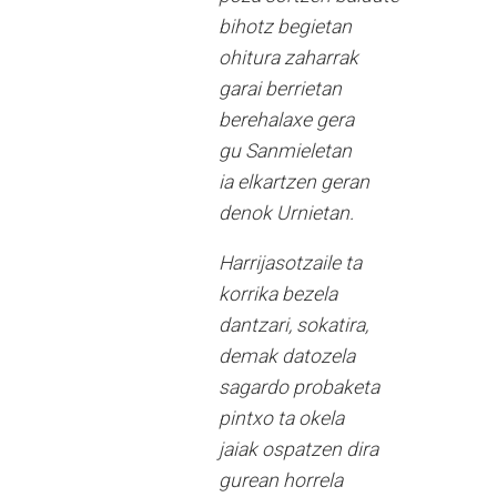
bihotz begietan
ohitura zaharrak
garai berrietan
berehalaxe gera
gu Sanmieletan
ia elkartzen geran
denok Urnietan.
Harrijasotzaile ta
korrika bezela
dantzari, sokatira,
demak datozela
sagardo probaketa
pintxo ta okela
jaiak ospatzen dira
gurean horrela