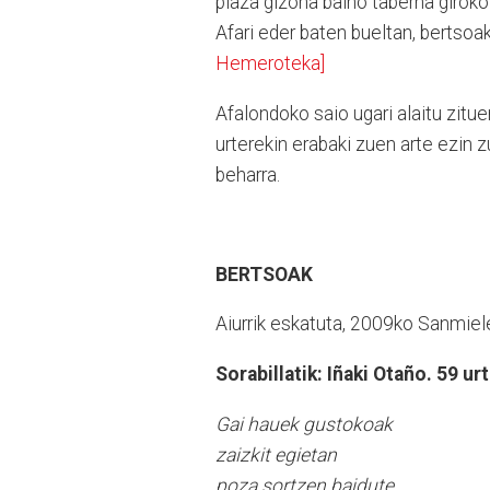
plaza gizona baino taberna giroko
Afari eder baten bueltan, bertsoa
Hemeroteka]
Afalondoko saio ugari alaitu zitu
urterekin erabaki zuen arte ezin 
beharra.
BERTSOAK
Aiurrik eskatuta, 2009ko Sanmiele
Sorabillatik: Iñaki Otaño. 59 ur
Gai hauek gustokoak
zaizkit egietan
poza sortzen baidute