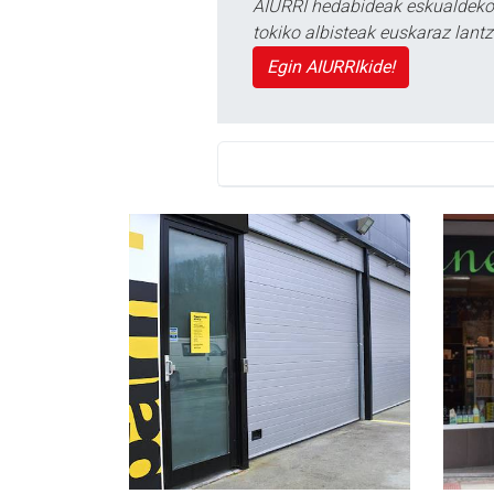
AIURRI hedabideak eskualdeko n
tokiko albisteak euskaraz lan
Egin AIURRIkide!