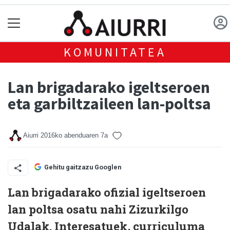
KOMUNITATEA
Lan brigadarako igeltseroen
eta garbiltzaileen lan-poltsa
Aiurri
2016ko abenduaren 7a
Gehitu gaitzazu Googlen
Lan brigadarako ofizial igeltseroen
lan poltsa osatu nahi Zizurkilgo
Udalak. Interesatuek, curriculuma