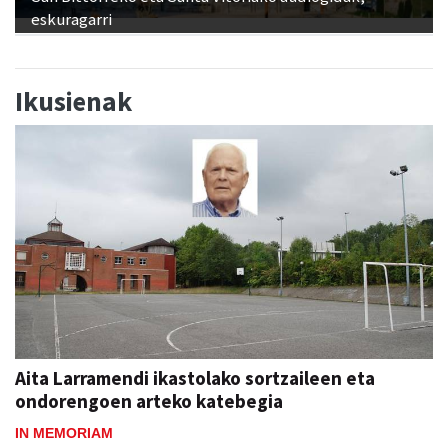
eskuragarri
Ikusienak
Aita Larramendi ikastolako sortzaileen eta
ondorengoen arteko katebegia
IN MEMORIAM