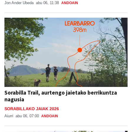
Jon Ander Ubeda
abu 06, 11:38
ANDOAIN
Sorabilla Trail, aurtengo jaietako berrikuntza
nagusia
SORABILLAKO JAIAK 2026
Aiurri
abu 06, 07:00
ANDOAIN