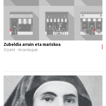
Previous
Next
Joxean harategia
Zizurkil
- Harategiak