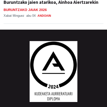
Buruntzako jaien atarikoa, Ainhoa Aiertzarekin
BURUNTZAKO JAIAK 2026
Xabat Minguez
abu 04
ANDOAIN