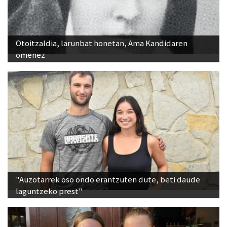
Otoitzaldia, larunbat honetan, Ama Kandidaren
omenez
"Auzotarrek oso ondo erantzuten dute, beti daude
laguntzeko prest"