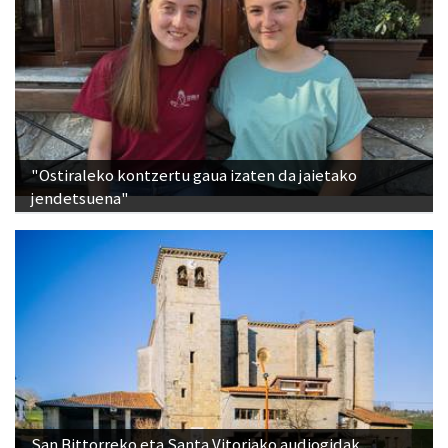
"Ostiraleko kontzertu gaua izaten da jaietako
jendetsuena"
San Bittorreko eta Santa Vitoriako audiogidak,