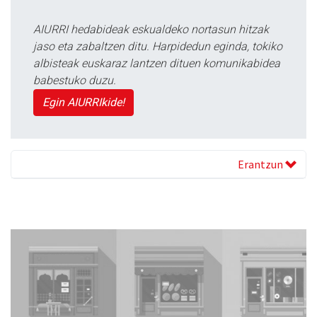
AIURRI hedabideak eskualdeko nortasun hitzak
jaso eta zabaltzen ditu. Harpidedun eginda, tokiko
albisteak euskaraz lantzen dituen komunikabidea
babestuko duzu.
Egin AIURRIkide!
Erantzun