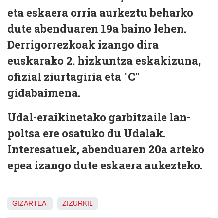
eta eskaera orria aurkeztu beharko
dute abenduaren 19a baino lehen.
Derrigorrezkoak izango dira
euskarako 2. hizkuntza eskakizuna,
ofizial ziurtagiria eta "C"
gidabaimena.
Udal-eraikinetako garbitzaile lan-
poltsa ere osatuko du Udalak.
Interesatuek, abenduaren 20a arteko
epea izango dute eskaera aukezteko.
GIZARTEA
ZIZURKIL