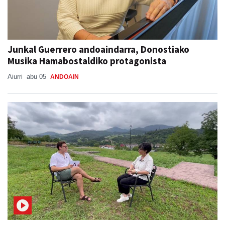
Junkal Guerrero andoaindarra, Donostiako
Musika Hamabostaldiko protagonista
Aiurri
abu 05
ANDOAIN