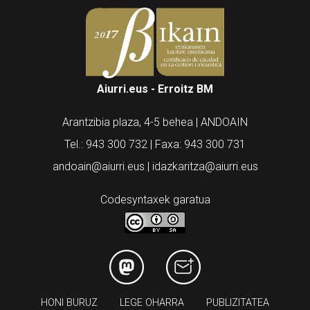
Aiurri.eus - Erroitz BM
Arantzibia plaza, 4-5 behea | ANDOAIN
Tel.: 943 300 732 | Faxa: 943 300 731
andoain@aiurri.eus | idazkaritza@aiurri.eus
Codesyntaxek garatua
HONI BURUZ
LEGE OHARRA
PUBLIZITATEA