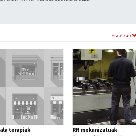
Erantzun
la terapiak
RN mekanizatuak