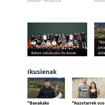
Andoain
- Hezkuntza
Astea
"Ba
jok
Babes zabala jaso du Ansak
alda
Ikusienak
"Banakako
"Auzotarrek oso