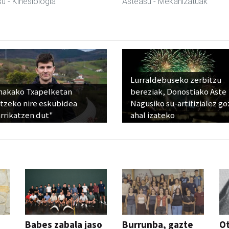
su
- Kinesiologia
Asteasu
- Mekanizatuak
Lurraldebuseko zerbitzu
nakako Txapelketan
bereziak, Donostiako Aste
atzeko nire eskubidea
Nagusiko su-artifizialez g
rrikatzen dut"
ahal izateko
Babes zabala jaso
Burrunba, gazte
Ot