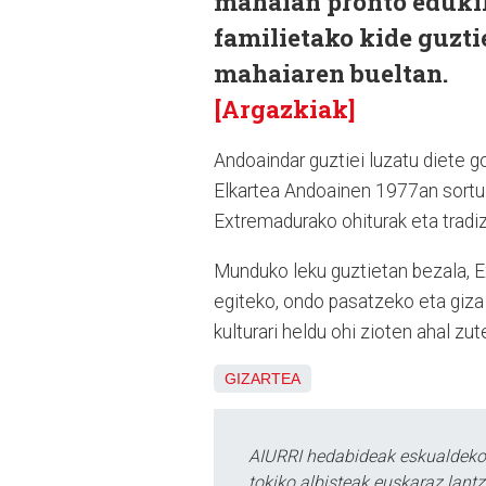
mahaian pronto edukik
familietako kide guzti
mahaiaren bueltan.
[Argazkiak]
Andoaindar guztiei luzatu diete go
Elkartea Andoainen 1977an sortu z
Extremadurako ohiturak eta tradiz
Munduko leku guztietan bezala, E
egiteko, ondo pasatzeko eta giz
kulturari heldu ohi zioten ahal zut
GIZARTEA
AIURRI hedabideak eskualdeko n
tokiko albisteak euskaraz lan