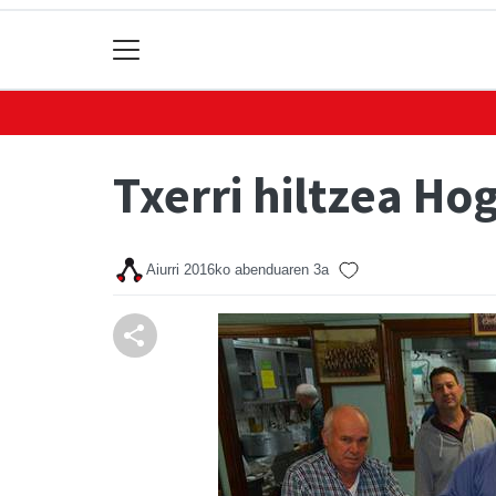
Txerri hiltzea H
Aiurri
2016ko abenduaren 3a