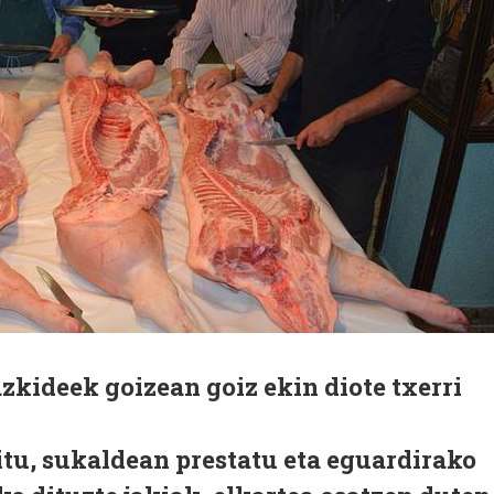
kideek goizean goiz ekin diote txerri
itu, sukaldean prestatu eta eguardirako