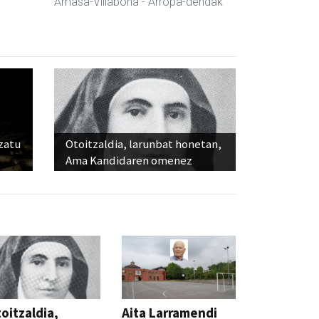
Amasa-Villabona
- Arropa-dendak
ozatu
Otoitzaldia, larunbat honetan,
Ama Kandidaren omenez
oitzaldia,
Aita Larramendi