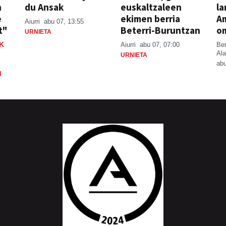
n
du Ansak
euskaltzaleen
la
e
ekimen berria
A
Aiurri
abu 07, 13:55
t"
Beterri-Buruntzan
o
URNIETA
K
Aiurri
abu 07, 07:00
Be
Ala
URNIETA
abu
N