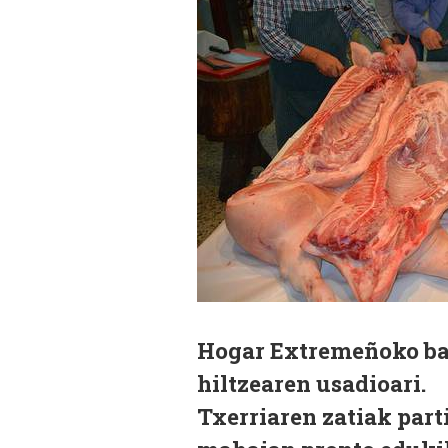
Hogar Extremeñoko baz
hiltzearen usadioari.
Txerriaren zatiak part