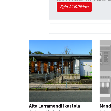
Egin AIURRIkide!
Aita Larramendi Ikastola
Manda