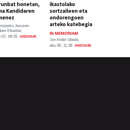
runbat honetan,
ikastolako
ma Kandidaren
sortzaileen eta
menez
ondorengoen
arteko katebegia
rrozpeko Jesusen
ben Elkartea
IN MEMORIAM
 07, 09:25
ANDOAIN
Jon Ander Ubeda
abu 06, 11:38
ANDOAIN