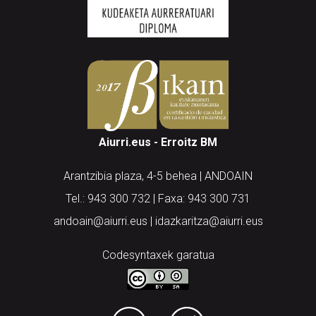
Aiurri.eus - Erroitz BM
Arantzibia plaza, 4-5 behea | ANDOAIN
Tel.: 943 300 732 | Faxa: 943 300 731
andoain@aiurri.eus | idazkaritza@aiurri.eus
Codesyntaxek garatua