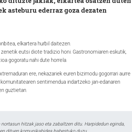
o dituzte jakiak, elkartea osatzen duten
ek asteburu ederraz goza dezaten
nbitea, elkartera hurbil daitezen.
enetik eutsi diote tradizio honi. Gastronomiaren eskutik,
ioa gogoratu nahi dute horrela.
xtremaduran ere, nekazariek euren bizimodu gogorrari aurre
a komunitatearen sentimendua indartzeko jan-edanaren
en guztietan.
ortasun hitzak jaso eta zabaltzen ditu. Harpidedun eginda,
tzen dituen komunikabidea babestuko duzu.