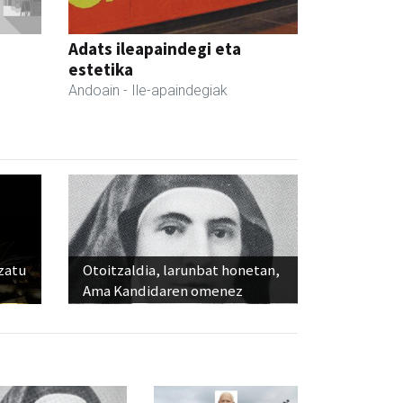
Adats ileapaindegi eta
estetika
Andoain
- Ile-apaindegiak
ozatu
Otoitzaldia, larunbat honetan,
Ama Kandidaren omenez