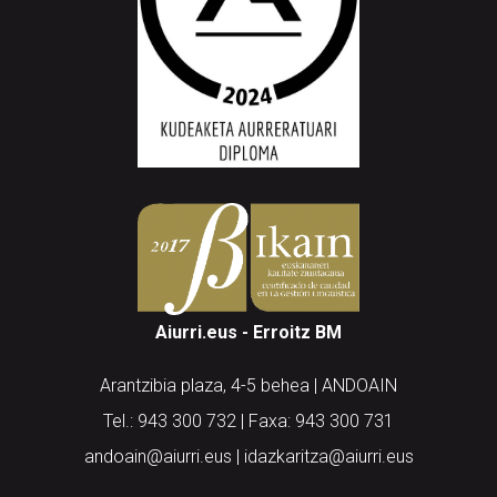
Aiurri.eus - Erroitz BM
Arantzibia plaza, 4-5 behea | ANDOAIN
Tel.: 943 300 732 | Faxa: 943 300 731
andoain@aiurri.eus | idazkaritza@aiurri.eus