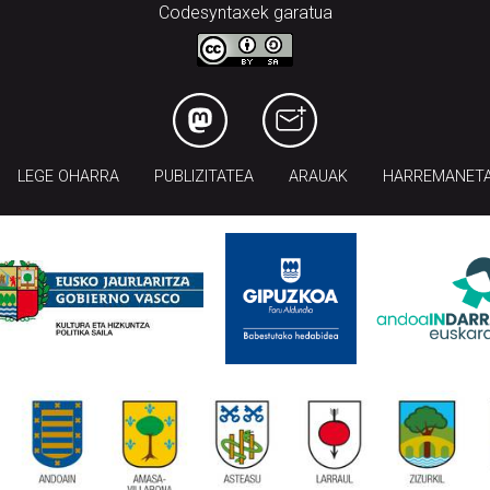
Codesyntaxek garatua
LEGE OHARRA
PUBLIZITATEA
ARAUAK
HARREMANET