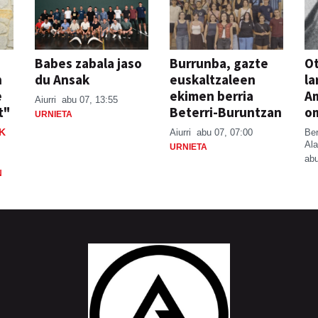
Babes zabala jaso
Burrunba, gazte
Ot
n
du Ansak
euskaltzaleen
la
e
ekimen berria
A
Aiurri
abu 07, 13:55
t"
Beterri-Buruntzan
o
URNIETA
K
Aiurri
abu 07, 07:00
Be
Ala
URNIETA
abu
N