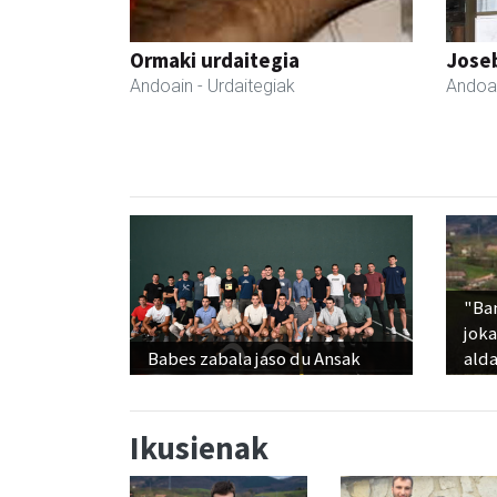
Ormaki urdaitegia
Joseb
Andoain
- Urdaitegiak
Andoa
"Ba
jok
Babes zabala jaso du Ansak
alda
Ikusienak