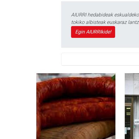
AIURRI hedabideak eskualdeko n
tokiko albisteak euskaraz lan
Egin AIURRIkide!