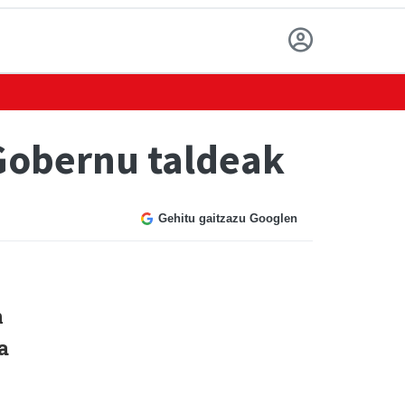
Gobernu taldeak
Gehitu gaitzazu Googlen
n
a