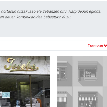
ortasun hitzak jaso eta zabaltzen ditu. Harpidedun eginda,
tzen dituen komunikabidea babestuko duzu.
Erantzun