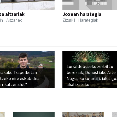
a altzariak
Joxean harategia
in
- Altzariak
Zizurkil
- Harategiak
Lurraldebuseko zerbitzu
nakako Txapelketan
bereziak, Donostiako Aste
atzeko nire eskubidea
Nagusiko su-artifizialez g
rrikatzen dut"
ahal izateko