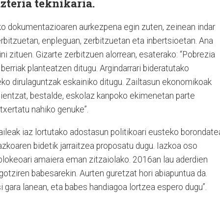
zteria teknikaria.
ko dokumentazioaren aurkezpena egin zuten, zeinean indar
erbitzuetan, enpleguan, zerbitzuetan eta inbertsioetan. Ana
i zituen. Gizarte zerbitzuen alorrean, esaterako: “Pobrezia
 berriak planteatzen ditugu. Argindarrari bideratutako
eko dirulaguntzak eskainiko ditugu. Zailtasun ekonomikoak
ilientzat, bestalde, eskolaz kanpoko ekimenetan parte
txertatu nahiko genuke”.
leak iaz lortutako adostasun politikoari eusteko borondate
zkoaren bidetik jarraitzea proposatu dugu. Iazkoa oso
 blokeoari amaiera eman zitzaiolako. 2016an lau aderdien
egotziren babesarekin. Aurten guretzat hori abiapuntua da.
i gara lanean, eta babes handiagoa lortzea espero dugu”.