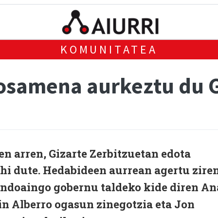
KOMUNITATEA
osamena aurkeztu du 
en arren, Gizarte Zerbitzuetan edota
hi dute.
Hedabideen aurrean agertu zire
ndoaingo gobernu taldeko kide diren An
in Alberro ogasun zinegotzia eta Jon