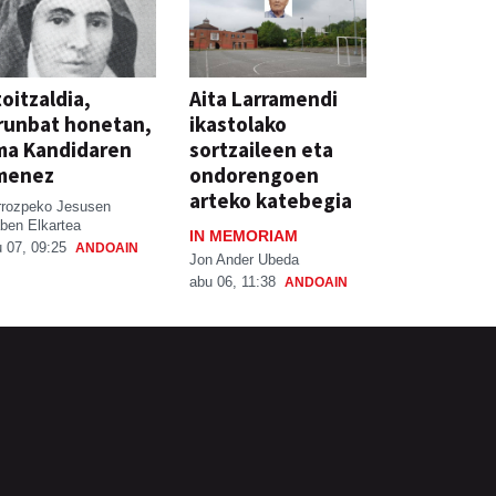
oitzaldia,
Aita Larramendi
runbat honetan,
ikastolako
ma Kandidaren
sortzaileen eta
menez
ondorengoen
arteko katebegia
rrozpeko Jesusen
ben Elkartea
IN MEMORIAM
 07, 09:25
ANDOAIN
Jon Ander Ubeda
abu 06, 11:38
ANDOAIN