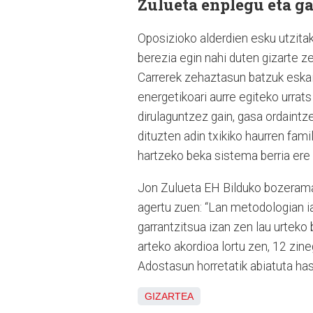
Zulueta enplegu eta ga
Oposizioko alderdien esku utzita
berezia egin nahi duten gizarte z
Carrerek zehaztasun batzuk eskain
energetikoari aurre egiteko urrats
dirulaguntzez gain, gasa ordaintz
dituzten adin txikiko haurren fam
hartzeko beka sistema berria ere 
Jon Zulueta EH Bilduko bozeramai
agertu zuen: “Lan metodologian ia
garrantzitsua izan zen lau urteko
arteko akordioa lortu zen, 12 zin
Adostasun horretatik abiatuta has
GIZARTEA