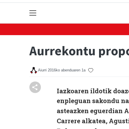
Aurrekontu prop
Aiurri
2016ko abenduaren 1a
Iazkoaren ildotik doaz
enpleguan sakondu na
asteazken eguerdian A
Carrere alkatea, Agust