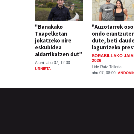
"Banakako
"Auzotarrek oso
Txapelketan
ondo erantzute
jokatzeko nire
dute, beti daud
eskubidea
laguntzeko pres
aldarrikatzen dut"
SORABILLAKO JAIA
2026
Aiurri
abu 07, 12:00
Lide Ruiz Telleria
URNIETA
abu 07, 08:00
ANDOAI