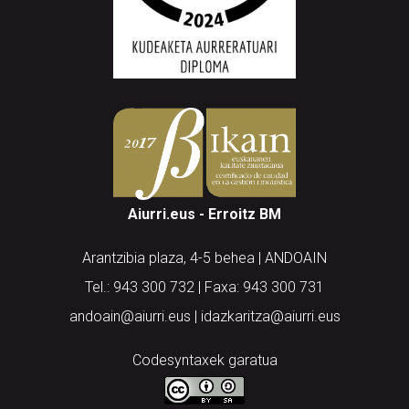
Aiurri.eus - Erroitz BM
Arantzibia plaza, 4-5 behea | ANDOAIN
Tel.: 943 300 732 | Faxa: 943 300 731
andoain@aiurri.eus | idazkaritza@aiurri.eus
Codesyntaxek garatua