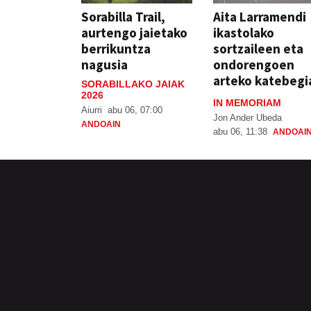
Sorabilla Trail,
Aita Larramendi
aurtengo jaietako
ikastolako
berrikuntza
sortzaileen eta
nagusia
ondorengoen
arteko katebegi
SORABILLAKO JAIAK
2026
IN MEMORIAM
Aiurri
abu 06, 07:00
Jon Ander Ubeda
ANDOAIN
abu 06, 11:38
ANDOAI