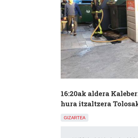
16:20ak aldera Kaleber
hura itzaltzera Tolosak
GIZARTEA