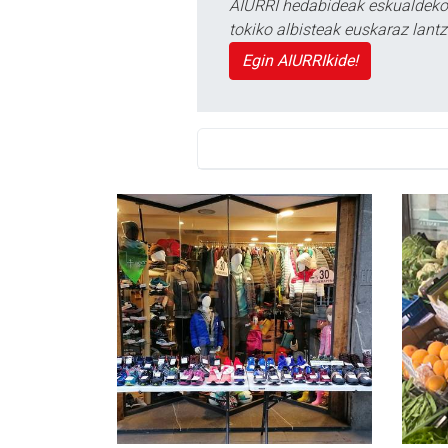
AIURRI hedabideak eskualdeko n
tokiko albisteak euskaraz lan
Egin AIURRIkide!