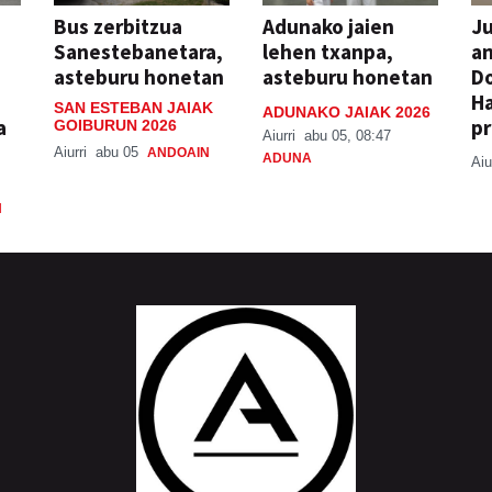
Bus zerbitzua
Adunako jaien
Ju
Sanestebanetara,
lehen txanpa,
an
asteburu honetan
asteburu honetan
Do
H
SAN ESTEBAN JAIAK
ADUNAKO JAIAK 2026
a
pr
GOIBURUN 2026
Aiurri
abu 05, 08:47
Aiurri
abu 05
ANDOAIN
ADUNA
Aiu
N