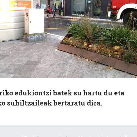
riko edukiontzi batek su hartu du eta
o suhiltzaileak bertaratu dira.