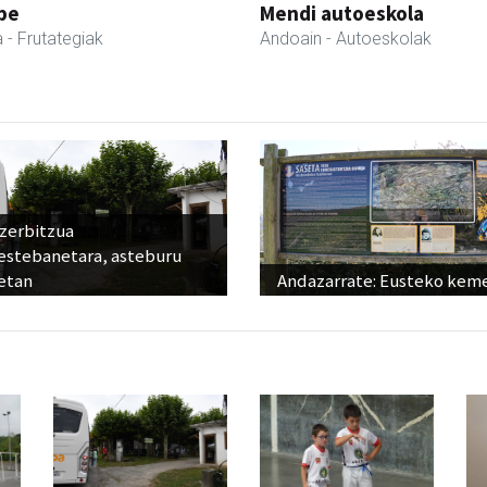
pe
Mendi autoeskola
a
- Frutategiak
Andoain
- Autoeskolak
 zerbitzua
estebanetara, asteburu
etan
Andazarrate: Eusteko kem