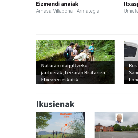
Eizmendi anaiak
Itxas
Amasa-Villabona
- Armategia
Urniet
Naturan murgiltzeko
Bus
jarduerak, Leizaran Bisitarien
San
Etxearen eskutik
hon
Ikusienak