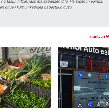
ortasun hitzak jaso eta zabaltzen ditu. Harpidedun eginda,
tzen dituen komunikabidea babestuko duzu.
Erantzun