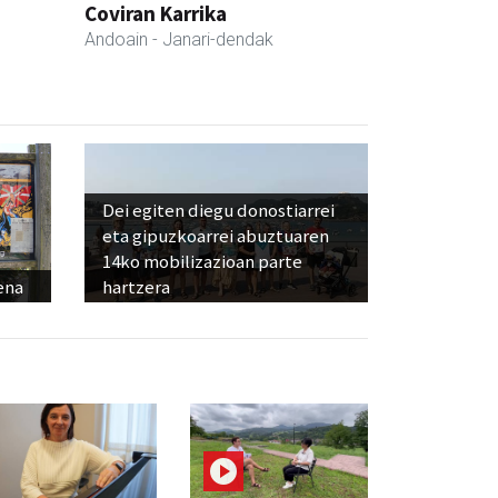
Coviran Karrika
Andoain
- Janari-dendak
Dei egiten diegu donostiarrei
eta gipuzkoarrei abuztuaren
14ko mobilizazioan parte
ena
hartzera