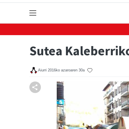
Sutea Kaleberrik
Aiurri
2016ko azaroaren 30a