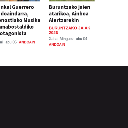
nkal Guerrero
Buruntzako jaien
doaindarra,
atarikoa, Ainhoa
nostiako Musika
Aiertzarekin
amabostaldiko
BURUNTZAKO JAIAK
otagonista
2026
Xabat Minguez
abu 04
rri
abu 05
ANDOAIN
ANDOAIN