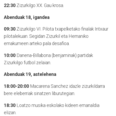
22:30
Zizurkilgo XX. Gau krosa.
Abenduak 18, igandea
09:30
Zizurkilgo VI. Pilota txapelketako finalak Intxaur
pilotalekuan. Segidan Zizurkil eta Hernaniko
emakumeen arteko pala desafioa.
10:00
Danena-Billabona (benjaminak) partidak
Zizurkilgo futbol zelaian.
Abenduak 19, astelehena
18:00-20:00
Macarena Sanchez idazle zizurkildarra
bere eleberriak sinatzen liburutegian.
18:30
Loatzo musika eskolako kideen emanaldia
elizan.