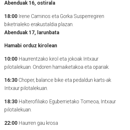
Abenduak 16, ostirala
18:00
Irene Caminos eta Gorka Susperregiren
biketrialeko erakustaldia plazan.
Abenduak 17, larunbata
Hamabi orduz kirolean
10:00
Haurrentzako kirol eta jokoak Intxaur
pilotalekuan. Ondoren hamaiketakoa eta opariak.
16:30
Choper, balance bike eta pedaldun karts-ak
Intxaur pilotalekuan.
18:30
Halterofiliako Eguberrietako Torneoa, Intxaur
pilotalekuan.
22:00
Haurren gau krosa