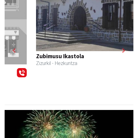
Previous
Next
Zubimusu Ikastola
Zizurkil
- Hezkuntza