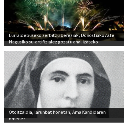
Lurraldebuseko zerbitzu bereziak, Donostiako Aste
Nagusiko su-artifizialez gozatu ahal izateko
Otoitzaldia, larunbat honetan, Ama Kandidaren
omenez