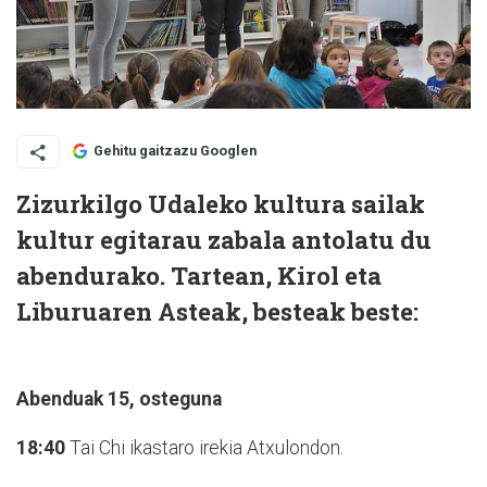
Gehitu gaitzazu Googlen
Zizurkilgo Udaleko kultura sailak
kultur egitarau zabala antolatu du
abendurako. Tartean, Kirol eta
Liburuaren Asteak, besteak beste:
Abenduak 15, osteguna
18:40
Tai Chi ikastaro irekia Atxulondon.