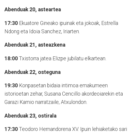
Abenduak 20, asteartea
17:30
Ekuatore Gineako ipuinak eta jokoak, Estrella
Ndong eta Idoia Sanchez, Iriarten.
Abenduak 21, asteazkena
18:00
Txistorra jatea Elizpe jubilatu elkartean.
Abenduak 22, osteguna
19:30
Konpasetan bidaia intimoa emakumeen
istorioetan zehar, Susana Cencillo akordeoiarekin eta
Garazi Kamio narratzaile, Atxulondon.
Abenduak 23, ostirala
17:30
Teodoro Hernandorena XV. Ipuin lehiaketako sari