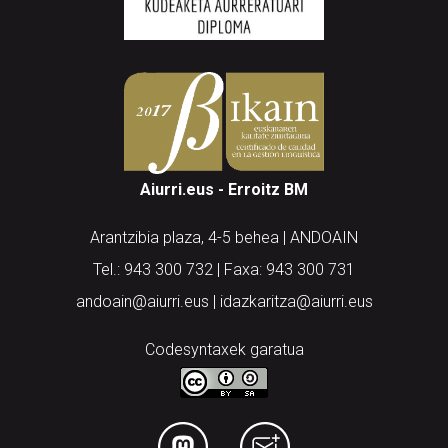
Aiurri.eus - Erroitz BM
Arantzibia plaza, 4-5 behea | ANDOAIN
Tel.: 943 300 732 | Faxa: 943 300 731
andoain@aiurri.eus | idazkaritza@aiurri.eus
Codesyntaxek garatua