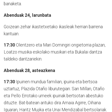
banaketa.
Abenduak 24, larunbata
Goizean zehar ikastetxetako ikasleak herrian barrena
kantuan.
17:30
Olentzero eta Mari Domingiri ongietorria plazan,
Loatzo musika eskolako musikari eta Bukalai dantza
taldeko dantzariekin.
Abenduak 28, asteazkena
17:30
Ipuinen mundua familian, ipuina eta bertsoa
uztartuz, Plazida Otaño liburutegian. San Millan, Otaño
eta Pello Errotako umeek ipuinak bertsotan abestuko
dituzte. Bat-batean arituko dira Amaia Agirre, Oihana
Iguaran, Haritz Mujika eta Unai Mendizabal bertsolariak.