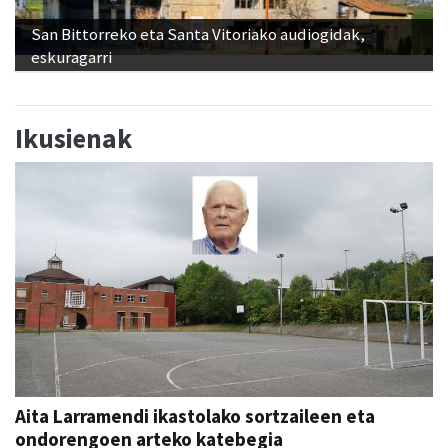
eskuragarri
Ikusienak
Aita Larramendi ikastolako sortzaileen eta
ondorengoen arteko katebegia
IN MEMORIAM