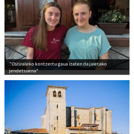
"Ostiraleko kontzertu gaua izaten da jaietako
jendetsuena"
San Bittorreko eta Santa Vitoriako audiogidak,