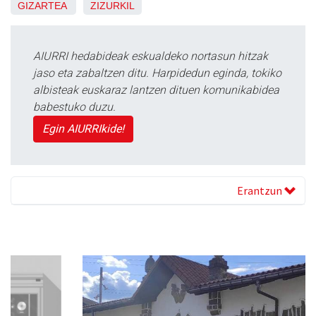
GIZARTEA
ZIZURKIL
AIURRI hedabideak eskualdeko nortasun hitzak
jaso eta zabaltzen ditu. Harpidedun eginda, tokiko
albisteak euskaraz lantzen dituen komunikabidea
babestuko duzu.
Egin AIURRIkide!
Erantzun