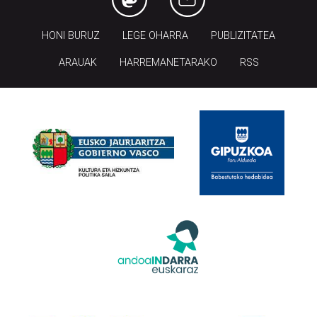
HONI BURUZ
LEGE OHARRA
PUBLIZITATEA
ARAUAK
HARREMANETARAKO
RSS