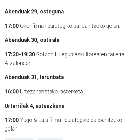
Abenduak 29, osteguna
17:00
Oker filma liburutegiko balioanitzeko gelan.
Abenduak 30, ostirala
17:30-19:30
Gotzon Huegun eskultorearen tailerra
Atxulondon.
Abenduak 31, larunbata
16:00
Urtezaharretako lasterketa.
Urtarrilak 4, asteazkena
17:00
Yugo & Lala filma liburutegiko balioanitzeko
gelan.