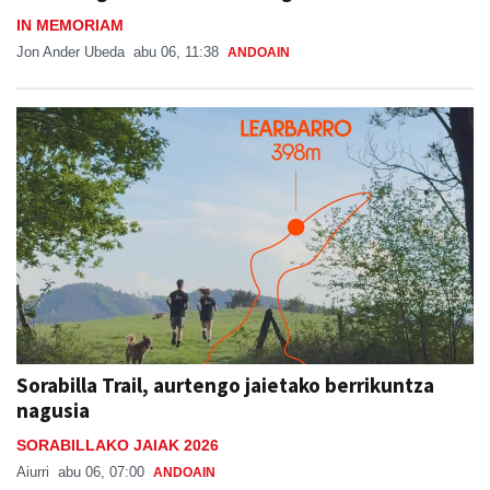
Jon Ander Ubeda
abu 06, 11:38
ANDOAIN
Sorabilla Trail, aurtengo jaietako berrikuntza
nagusia
SORABILLAKO JAIAK 2026
Aiurri
abu 06, 07:00
ANDOAIN