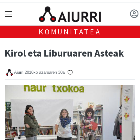
KOMUNITATEA
Kirol eta Liburuaren Asteak
Aiurri
2016ko azaroaren 30a